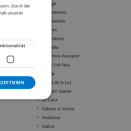
Malaga
sern. Durch die
GERMAN
Maspalomas
mäß unserer
DUTCH
Cala Vadella
FRENCH
Alicante
SPANISH
Las Palmas
nktionalität
GERMAN
Marbella
CATALAN
Sant Pere Pescador
Torre Soli Nou
ITALIAN
Ronda
DANISH
Costa de la Luz
KZEPTIEREN
NORWEGIAN
Balearic Islands
Es Cana
Galicias a coruna
Andalusia
Galicia