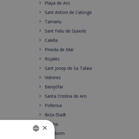
Playa de Aro
Sant Antoni de Calonge
Tamariu
Sant Feliu de Guixols
Calella
Pineda de Mar
Rojales
Sant Josep de Sa Talaia
Vidreres
Benijófar
Santa Cristina de Aro
Pollensa
Ibiza-Stadt
Girona
×
Benidorm