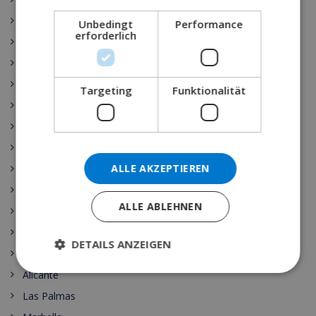
DANISH
Rojales
Unbedingt
Performance
NORWEGIAN
erforderlich
Sant Josep de Sa Talaia
Vidreres
Benijófar
Targeting
Funktionalität
Santa Cristina de Aro
Pollensa
Ibiza-Stadt
ALLE AKZEPTIEREN
Girona
Benidorm
ALLE ABLEHNEN
Malaga
Maspalomas
DETAILS ANZEIGEN
Cala Vadella
Alicante
Las Palmas