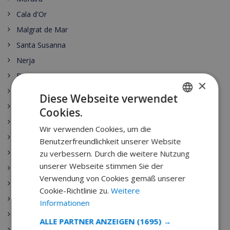
Cala d'Or
Malgrat de Mar
Santa Susanna
Nerja
Begur
×
Escala
Diese Webseite verwendet
Estartit
Cookies.
GERMAN
Pals
Wir verwenden Cookies, um die
DUTCH
Palamos
Benutzerfreundlichkeit unserer Website
FRENCH
Playa de Aro
zu verbessern. Durch die weitere Nutzung
unserer Webseite stimmen Sie der
SPANISH
Sant Antoni de Calonge
Verwendung von Cookies gemäß unserer
Tamariu
GERMAN
Cookie-Richtlinie zu.
Weitere
Sant Feliu de Guixols
CATALAN
Informationen
Calella
ITALIAN
ALLE PARTNER ANZEIGEN
(1695) →
Pineda de Mar