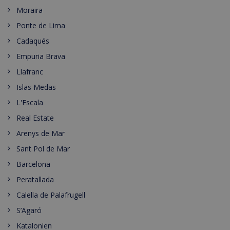
Moraira
Ponte de Lima
Cadaqués
Empuria Brava
Llafranc
Islas Medas
L'Escala
Real Estate
Arenys de Mar
Sant Pol de Mar
Barcelona
Peratallada
Calella de Palafrugell
S’Agaró
Katalonien