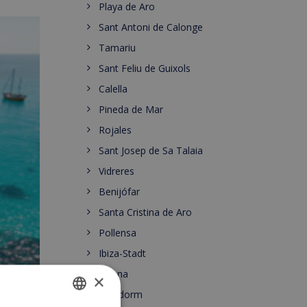
Playa de Aro
Sant Antoni de Calonge
Tamariu
Sant Feliu de Guixols
Calella
Pineda de Mar
Rojales
Sant Josep de Sa Talaia
Vidreres
Benijófar
Santa Cristina de Aro
Pollensa
Ibiza-Stadt
Girona
×
ziel
Benidorm