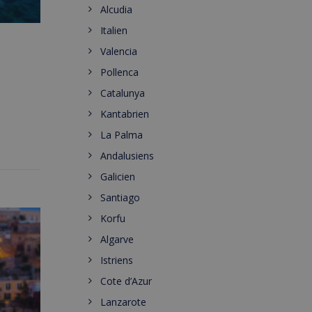
Alcudia
Italien
Valencia
Pollenca
Catalunya
Kantabrien
La Palma
Andalusiens
Galicien
Santiago
Korfu
Algarve
Istriens
Cote d’Azur
Lanzarote