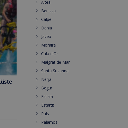
Altea
Benissa
Calpe
Denia
Javea
Moraira
Cala d'Or
Malgrat de Mar
Santa Susanna
Nerja
Küste
Begur
Escala
Estartit
Pals
Palamos