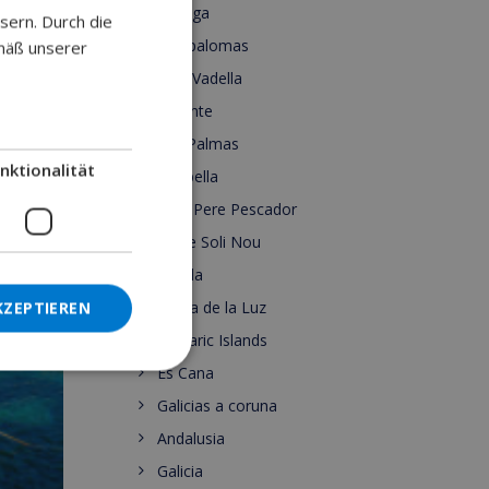
Malaga
sern. Durch die
GERMAN
Maspalomas
mäß unserer
DUTCH
Cala Vadella
FRENCH
Alicante
SPANISH
Las Palmas
nktionalität
GERMAN
Marbella
CATALAN
Sant Pere Pescador
Torre Soli Nou
ITALIAN
Ronda
DANISH
Costa de la Luz
KZEPTIEREN
NORWEGIAN
Balearic Islands
Es Cana
Galicias a coruna
Andalusia
Galicia