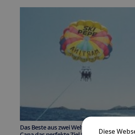
Das Beste aus zwei Welten: Warum Ibiza’s E
Diese Webse
Cana das perfekte Ziel für...