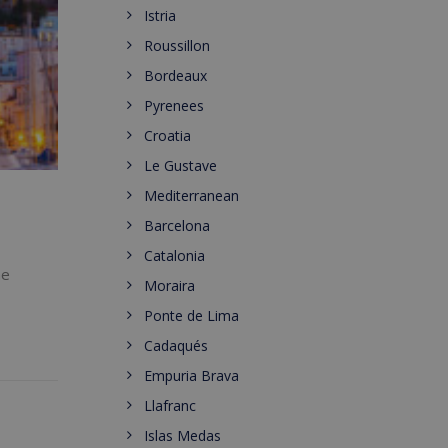
Istria
Roussillon
Bordeaux
Pyrenees
Croatia
Le Gustave
Mediterranean
Barcelona
Catalonia
ne
Moraira
Ponte de Lima
Cadaqués
Empuria Brava
Llafranc
Islas Medas