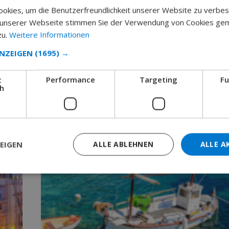
okies, um die Benutzerfreundlichkeit unserer Website zu verbes
März 22, 2018
 unserer Webseite stimmen Sie der Verwendung von Cookies ge
zu.
Weitere Informationen
READ MORE 
ANZEIGEN
(1695) →
t
Performance
Targeting
Fu
ch
EIGEN
ALLE ABLEHNEN
ALLE A