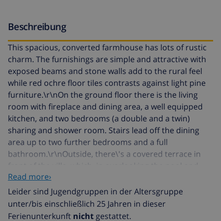
Beschreibung
This spacious, converted farmhouse has lots of rustic
charm. The furnishings are simple and attractive with
exposed beams and stone walls add to the rural feel
while red ochre floor tiles contrasts against light pine
furniture.\r\nOn the ground floor there is the living
room with fireplace and dining area, a well equipped
kitchen, and two bedrooms (a double and a twin)
sharing and shower room. Stairs lead off the dining
area up to two further bedrooms and a full
bathroom.\r\nOutside, there\'s a covered terrace in
front of the villa, which, in overlooking the pool and
Read more›
surrounding countryside, makes a lovely spot for
dining al fresco. The large pool is bordered by an
Leider sind Jugendgruppen in der Altersgruppe
attractive stone terrace with Roman steps leading to
unter/bis einschließlich 25 Jahren in dieser
sun beds and parasols at the edge of the
Ferienunterkunft
nicht
gestattet.