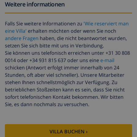
Späte abreise
113,75 $
Weitere informationen
Zusätzliche
basiert auf den
reinigung
Energieverbrauch
Falls Sie weitere Informationen zu
'Wie reserviert man
(52,77 $/HOUR)
eine Villa'
erhalten möchten oder wenn Sie noch
Reiserücktrittsfonds:
4.80% der Gesamtsumme
andere Fragen
haben, die nicht beantwortet wurden,
setzen Sie sich bitte mit uns in Verbindung.
Sie können uns telefonisch erreichen unter +31 30 808
0014 oder +34 931 815 637 oder uns eine
e-mail
schicken (Antwort erfolgt immer innerhalb von 24
Stunden, oft aber viel schneller). Unsere Mitarbeiter
stehen Ihnen schnellstmöglich zur Verfügung. Zu
betrieblichen Stoßzeiten kann es sein, dass Sie nicht
sofort telefonischen Kontakt bekommen. Wir bitten
Sie, es dann nochmals zu versuchen.
VILLA BUCHEN ›