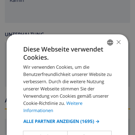
Kamin
UNTERHALTUNG
×
Diese Webseite verwendet
DVD-Spieler
Cookies.
GERMAN
Satellitenfernsehen
Wir verwenden Cookies, um die
DUTCH
Benutzerfreundlichkeit unserer Website zu
FRENCH
verbessern. Durch die weitere Nutzung
unserer Webseite stimmen Sie der
SPANISH
Verwendung von Cookies gemäß unserer
Ankunfts- und abfahrtszeiten
GERMAN
Cookie-Richtlinie zu.
Weitere
CATALAN
Informationen
ITALIAN
ALLE PARTNER ANZEIGEN
(1695) →
Ankunft:
Ab 17:00 vor 21:00
DANISH