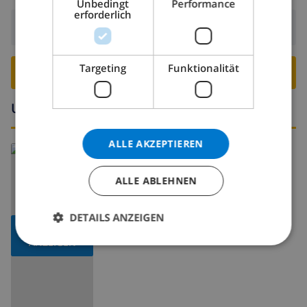
Unbedingt
Performance
NORWEGIAN
erforderlich
Abreise:
Vor: 10:00
Targeting
Funktionalität
VILLA BUCHEN ›
Umgebung
ALLE AKZEPTIEREN
Lesen Sie mehr über:
Spanien
>
Mallorca
>
Sa Pobla
ALLE ABLEHNEN
DETAILS ANZEIGEN
KARTE
ANZEIGEN