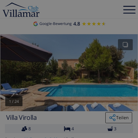
4.8
★★★★★
★★★★★
Google-Bewertung
1
/
24
Villa Virolla
Teilen
8
4
3