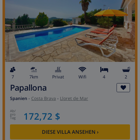
7
7km
Privat
wifi
4
2
Papallona
Spanien
-
Costa Brava
-
Lloret de Mar
ab
/
172,72 $
pro
Tag
DIESE VILLA ANSEHEN
›