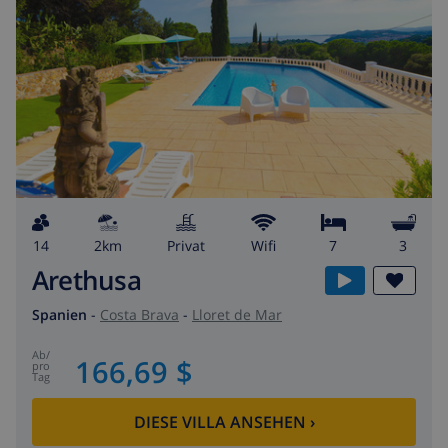
14
2km
Privat
wifi
7
3
Arethusa
Spanien
-
Costa Brava
-
Lloret de Mar
ab
/
166,69 $
pro
Tag
DIESE VILLA ANSEHEN
›