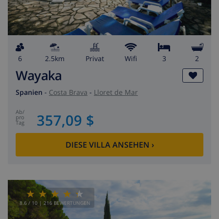
6
2.5km
Privat
wifi
3
2
Wayaka
Spanien
-
Costa Brava
-
Lloret de Mar
ab
/
357,09 $
pro
Tag
DIESE VILLA ANSEHEN
›
8.6
/ 10 |
216
BEWERTUNGEN