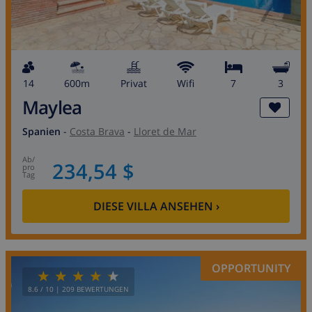
14
600m
Privat
wifi
7
3
Maylea
Spanien
-
Costa Brava
-
Lloret de Mar
ab
/
234,54 $
pro
Tag
DIESE VILLA ANSEHEN
›
OPPORTUNITY
8.6
/ 10 |
209
BEWERTUNGEN