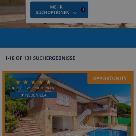
MEHR
1
SUCHOPTIONEN
1-18 OF 131 SUCHERGEBNISSE
OPPORTUNITY
8.9
/ 10 |
28
BEWERTUNGEN
★ NEUE VILLA