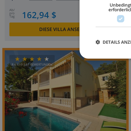
Unbeding
erforderlic
ab
/
162,94 $
pro
Tag
DIESE VILLA ANSEHEN
›
DETAILS ANZ
OPPORTUNITY
8.6
/ 10 |
61
BEWERTUNGEN