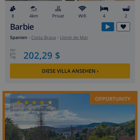
8
4km
Privat
wifi
4
2
Barbie
Spanien
-
Costa Brava
-
Lloret de Mar
ab
/
202,29 $
pro
Tag
DIESE VILLA ANSEHEN
›
OPPORTUNITY
9.0
/ 10 |
45
BEWERTUNGEN