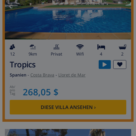
12
9km
Privat
wifi
4
2
Tropics
Spanien
-
Costa Brava
-
Lloret de Mar
ab
/
268,05 $
pro
Tag
DIESE VILLA ANSEHEN
›