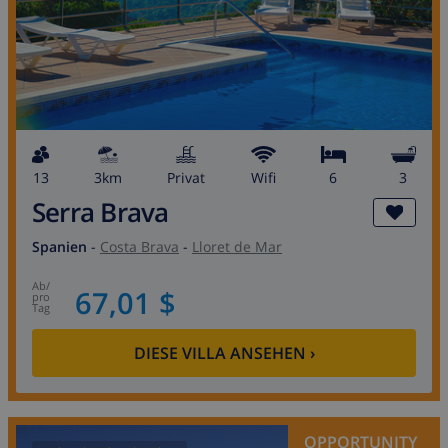
13
3km
Privat
wifi
6
3
Serra Brava
Spanien
-
Costa Brava
-
Lloret de Mar
ab
/
67,01 $
pro
Tag
DIESE VILLA ANSEHEN
›
OPPORTUNITY