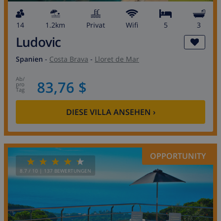
14
1.2km
Privat
wifi
5
3
Ludovic
Spanien
-
Costa Brava
-
Lloret de Mar
ab
/
83,76 $
pro
Tag
DIESE VILLA ANSEHEN
›
OPPORTUNITY
8.7
/ 10 |
137
BEWERTUNGEN