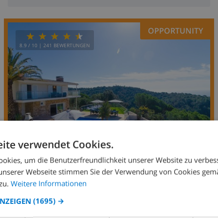
OPPORTUNITY
8.9
/ 10 |
241
BEWERTUNGEN
ite verwendet Cookies.
okies, um die Benutzerfreundlichkeit unserer Website zu verbes
unserer Webseite stimmen Sie der Verwendung von Cookies gem
14
3.3km
Privat
wifi
6
4
zu.
Weitere Informationen
Romana
ANZEIGEN
(1695) →
Spanien
-
Costa Brava
-
Lloret de Mar