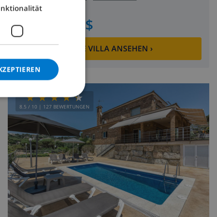
nktionalität
GERMAN
ab
/
234,54 $
pro
CATALAN
Tag
ITALIAN
DIESE VILLA ANSEHEN
›
DANISH
KZEPTIEREN
NORWEGIAN
8.5
/ 10 |
127
BEWERTUNGEN