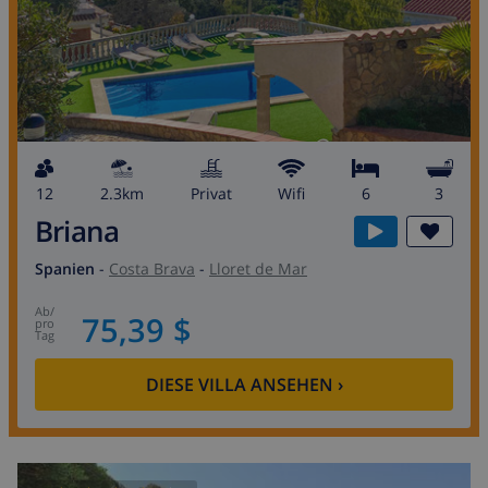
12
2.3km
Privat
wifi
6
3
Briana
Spanien
-
Costa Brava
-
Lloret de Mar
ab
/
75,39 $
pro
Tag
DIESE VILLA ANSEHEN
›