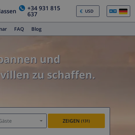
+34 931 815
lassen
€
637
amar
FAQ
Blog
spannen und
illen zu schaffen.
Gäste
ZEIGEN
(131)