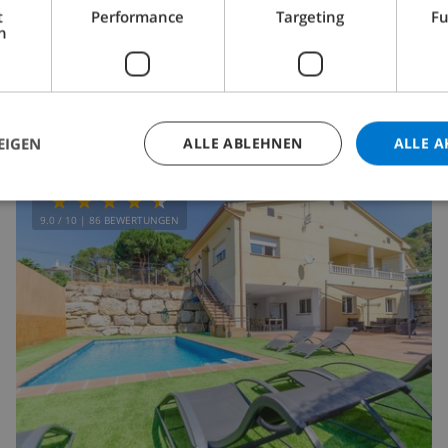
t
Performance
Targeting
Fu
h
ab
/
201,03 $
pro
Tag
DIESE VILLA ANSEHEN
›
EIGEN
ALLE ABLEHNEN
ALLE A
9.0
/ 10 |
86
BEWERTUNGEN