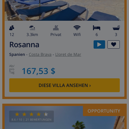
12
3.3km
Privat
wifi
6
3
Rosanna
Spanien
-
Costa Brava
-
Lloret de Mar
ab
/
167,53 $
pro
Tag
DIESE VILLA ANSEHEN
›
OPPORTUNITY
8.6
/ 10 |
21
BEWERTUNGEN