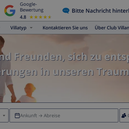
Google-
Bitte Nachricht hinter
Bewertung
4.8
★★★★★
★★★★★
Villatyp
Kontaktieren Sie uns
Über Club Vill
und Freunden, sich zu ent
erungen in unseren Traumv
Ankunft → Abreise