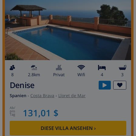
8
2.8km
Privat
wifi
4
3
Denise
Spanien
-
Costa Brava
-
Lloret de Mar
ab
/
131,01 $
pro
Tag
DIESE VILLA ANSEHEN
›