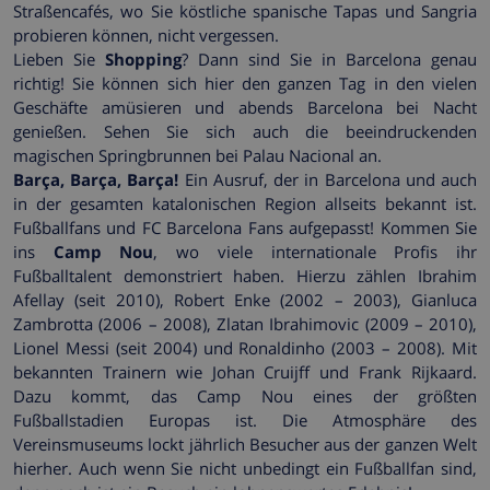
Straßencafés, wo Sie köstliche spanische Tapas und Sangria
probieren können, nicht vergessen.
Lieben Sie
Shopping
? Dann sind Sie in Barcelona genau
richtig! Sie können sich hier den ganzen Tag in den vielen
Geschäfte amüsieren und abends Barcelona bei Nacht
genießen. Sehen Sie sich auch die beeindruckenden
magischen Springbrunnen bei Palau Nacional an.
Barça, Barça, Barça!
Ein Ausruf, der in Barcelona und auch
in der gesamten katalonischen Region allseits bekannt ist.
Fußballfans und FC Barcelona Fans aufgepasst! Kommen Sie
ins
Camp Nou
, wo viele internationale Profis ihr
Fußballtalent demonstriert haben. Hierzu zählen Ibrahim
Afellay (seit 2010), Robert Enke (2002 – 2003), Gianluca
Zambrotta (2006 – 2008), Zlatan Ibrahimovic (2009 – 2010),
Lionel Messi (seit 2004) und Ronaldinho (2003 – 2008). Mit
bekannten Trainern wie Johan Cruijff und Frank Rijkaard.
Dazu kommt, das Camp Nou eines der größten
Fußballstadien Europas ist. Die Atmosphäre des
Vereinsmuseums lockt jährlich Besucher aus der ganzen Welt
hierher. Auch wenn Sie nicht unbedingt ein Fußballfan sind,