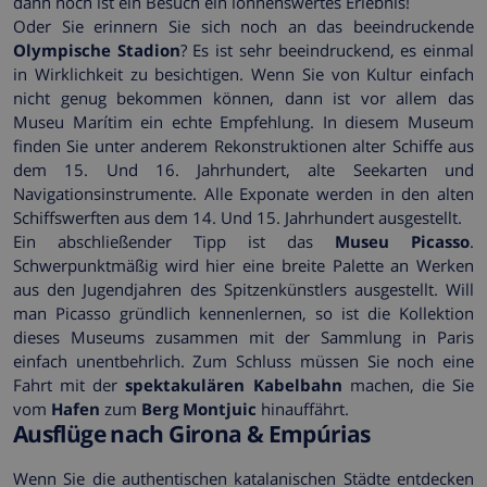
dann noch ist ein Besuch ein lohnenswertes Erlebnis!
Oder Sie erinnern Sie sich noch an das beeindruckende
Olympische Stadion
? Es ist sehr beeindruckend, es einmal
in Wirklichkeit zu besichtigen. Wenn Sie von Kultur einfach
nicht genug bekommen können, dann ist vor allem das
Museu Marítim ein echte Empfehlung. In diesem Museum
finden Sie unter anderem Rekonstruktionen alter Schiffe aus
dem 15. Und 16. Jahrhundert, alte Seekarten und
Navigationsinstrumente. Alle Exponate werden in den alten
Schiffswerften aus dem 14. Und 15. Jahrhundert ausgestellt.
Ein abschließender Tipp ist das
Museu Picasso
.
Schwerpunktmäßig wird hier eine breite Palette an Werken
aus den Jugendjahren des Spitzenkünstlers ausgestellt. Will
man Picasso gründlich kennenlernen, so ist die Kollektion
dieses Museums zusammen mit der Sammlung in Paris
einfach unentbehrlich. Zum Schluss müssen Sie noch eine
Fahrt mit der
spektakulären Kabelbahn
machen, die Sie
vom
Hafen
zum
Berg Montjuic
hinauffährt.
Ausflüge nach Girona & Empúrias
Wenn Sie die authentischen katalanischen Städte entdecken