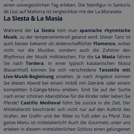
einen unvergesslichen Tag erleben. Die Steinfigur in Santurío
de Lluc auf Mallorca ist vergleichbar mit der La Moraneta.
La Siesta & La Masia
Während der
La Siesta
hört man
spanische rhytmische
Musik
, zu der temperamentvoll getanzt wird. Dieser Tanz ist
auch besser bekannt als leidenschaftlicher
Flamenco
, wobei
nicht nur die Musiker, sondern auch die Zuhörer den
Rhythmus der Musik mitklatschen. Für die
La Masia
fahren
Sie nach
Tordera
. In einer typisch katalanischen Masia
(Bauernhof) können Sie sich verschiedene
Tanzstile mit
Live-Musik-Begleitung
ansehen. Je nach Angebot können
Sie diesen Abend bei einem Imbiß mit Getränk oder einem
kompletten 3-Gänge-Menu erleben. Sind Sie auf der Suche
nach einer schönen Abendshow für die Kinder oder lieben Sie
Pferde?
Castillo Medieval
führt Sie zurück in die Zeit. Der
Mittelalterstil beschränkt sich nicht nur auf den Auftritt des
Grafen, der Gräfin und der Ritter zu Fuß oder zu Pferd. Das
ganze Menu ist mittelalterlich! Auch die Gourmets unter uns
erleben in diesem mittelalterlichen Schloss einen gelungenen