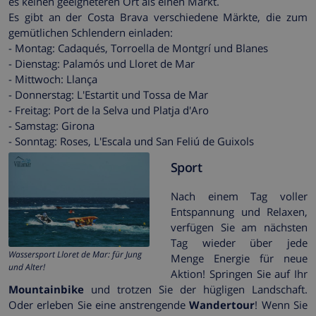
es keinen geeigneteren Ort als einen Markt.
Es gibt an der Costa Brava verschiedene Märkte, die zum
gemütlichen Schlendern einladen:
- Montag: Cadaqués, Torroella de Montgrí und Blanes
- Dienstag: Palamós und Lloret de Mar
- Mittwoch: Llança
- Donnerstag: L'Estartit und Tossa de Mar
- Freitag: Port de la Selva und Platja d'Aro
- Samstag: Girona
- Sonntag: Roses, L'Escala und San Feliú de Guixols
Sport
Nach einem Tag voller
Entspannung und Relaxen,
verfügen Sie am nächsten
Tag wieder über jede
Wassersport Lloret de Mar: für Jung
Menge Energie für neue
und Alter!
Aktion! Springen Sie auf Ihr
Mountainbike
und trotzen Sie der hügligen Landschaft.
Oder erleben Sie eine anstrengende
Wandertour
! Wenn Sie