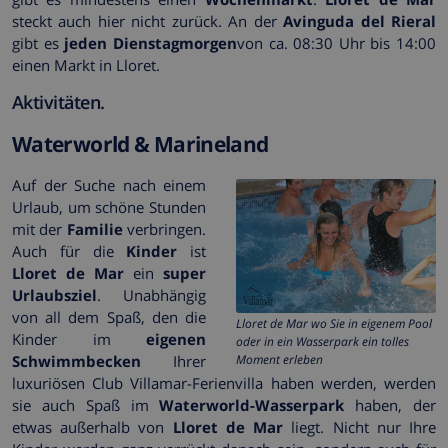
steckt auch hier nicht zurück. An der
Avinguda del Rieral
gibt es
jeden Dienstagmorgen
von ca. 08:30 Uhr bis 14:00
einen Markt in Lloret.
Aktivitäten.
Waterworld & Marineland
Auf der Suche nach einem
Urlaub, um schöne Stunden
mit der
Familie
verbringen.
Auch für die
Kinder
ist
Lloret de Mar
ein
super
Urlaubsziel
. Unabhängig
von all dem Spaß, den die
Lloret de Mar wo Sie in eigenem Pool
Kinder im
eigenen
oder in ein Wasserpark ein tolles
Schwimmbecken
Ihrer
Moment erleben
luxuriösen Club Villamar-Ferienvilla haben werden, werden
sie auch Spaß im
Waterworld-Wasserpark
haben, der
etwas außerhalb von
Lloret de Mar
liegt. Nicht nur Ihre