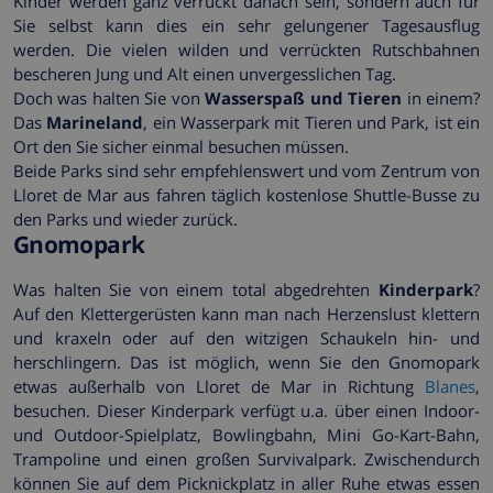
Kinder werden ganz verrückt danach sein, sondern auch für
Sie selbst kann dies ein sehr gelungener Tagesausflug
werden. Die vielen wilden und verrückten Rutschbahnen
bescheren Jung und Alt einen unvergesslichen Tag.
Doch was halten Sie von
Wasserspaß und Tieren
in einem?
Das
Marineland
, ein Wasserpark mit Tieren und Park, ist ein
Ort den Sie sicher einmal besuchen müssen.
Beide Parks sind sehr empfehlenswert und vom Zentrum von
Lloret de Mar aus fahren täglich kostenlose Shuttle-Busse zu
den Parks und wieder zurück.
Gnomopark
Was halten Sie von einem total abgedrehten
Kinderpark
?
Auf den Klettergerüsten kann man nach Herzenslust klettern
und kraxeln oder auf den witzigen Schaukeln hin- und
herschlingern. Das ist möglich, wenn Sie den Gnomopark
etwas außerhalb von Lloret de Mar in Richtung
Blanes
,
besuchen. Dieser Kinderpark verfügt u.a. über einen Indoor-
und Outdoor-Spielplatz, Bowlingbahn, Mini Go-Kart-Bahn,
Trampoline und einen großen Survivalpark. Zwischendurch
können Sie auf dem Picknickplatz in aller Ruhe etwas essen