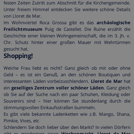
festen Zeiten Zutritt zum Abschnitt für die Kirchengemeinde.
Unter freiem Himmel entdecken Sie weitere schöne Details
von Lloret de Mar.
Im Wohnviertel Roca Grossa gibt es das
archäologische
Freilichtmuseum
Puig de Castellet. Die Ruine erzählt die
Geschichte einer kleinen Wohngemeinschaft, die im 3. Jh. v.
Chr. Schutz hinter einer großen Mauer mit Wehrtürmen
gesucht hat.
Shopping!
Welche Frau liebt es nicht? Ganz gleich ob mit oder ohne
Geld – es ist ein Genuß, an den schönen Boutiquen und
interessanten Läden vorbeizuschlendern.
Lloret de Mar
hat
ein
geselliges Zentrum voller schöner Läden
. Ganz gleich
ob Sie auf der Suche nach ein paar Schuhen, Kleidung oder
Souvenirs sind – hier können Sie stundenlang durch die
stimmungsvollen Einkaufsstraßen bummeln.
Es gibt viele bekannte Ladenketten wie z.B. Mango, Shana,
Pimkie, Vives, etc
Schlendern Sie doch lieber über den Markt? In vielen Dörfern
gibt es mindestens einen
Wochenmarkt
.
Lloret de Mar