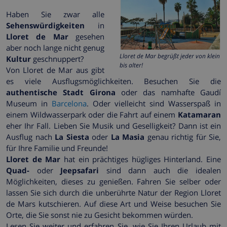
Haben Sie zwar alle
Sehenswürdigkeiten
in
Lloret de Mar
gesehen
aber noch lange nicht genug
Lloret de Mar begrüßt jeder von klein
Kultur
geschnuppert?
bis alter!
Von Lloret de Mar aus gibt
es viele Ausflugsmöglichkeiten. Besuchen Sie die
authentische Stadt Girona
oder das namhafte Gaudí
Museum in
Barcelona
. Oder vielleicht sind Wasserspaß in
einem Wildwasserpark oder die Fahrt auf einem
Katamaran
eher Ihr Fall. Lieben Sie Musik und Geselligkeit? Dann ist ein
Ausflug nach
La Siesta
oder
La Masia
genau richtig für Sie,
für Ihre Familie und Freunde!
Lloret de Mar
hat ein prächtiges hügliges Hinterland. Eine
Quad-
oder
Jeepsafari
sind dann auch die idealen
Möglichkeiten, dieses zu genießen. Fahren Sie selber oder
lassen Sie sich durch die unberührte Natur der Region Lloret
de Mars kutschieren. Auf diese Art und Weise besuchen Sie
Orte, die Sie sonst nie zu Gesicht bekommen würden.
Lesen Sie weiter und erfahren Sie, wie Sie Ihren Urlaub mit