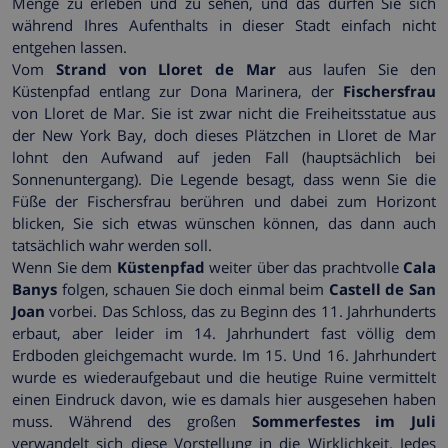
Menge zu erleben und zu sehen, und das dürfen Sie sich
während Ihres Aufenthalts in dieser Stadt einfach nicht
entgehen lassen.
Vom
Strand von Lloret de Mar
aus laufen Sie den
Küstenpfad entlang zur Dona Marinera, der
Fischersfrau
von Lloret de Mar. Sie ist zwar nicht die Freiheitsstatue aus
der New York Bay, doch dieses Plätzchen in Lloret de Mar
lohnt den Aufwand auf jeden Fall (hauptsächlich bei
Sonnenuntergang). Die Legende besagt, dass wenn Sie die
Füße der Fischersfrau berühren und dabei zum Horizont
blicken, Sie sich etwas wünschen können, das dann auch
tatsächlich wahr werden soll.
Wenn Sie dem
Küstenpfad
weiter über das prachtvolle
Cala
Banys
folgen, schauen Sie doch einmal beim
Castell de San
Joan
vorbei. Das Schloss, das zu Beginn des 11. Jahrhunderts
erbaut, aber leider im 14. Jahrhundert fast völlig dem
Erdboden gleichgemacht wurde. Im 15. Und 16. Jahrhundert
wurde es wiederaufgebaut und die heutige Ruine vermittelt
einen Eindruck davon, wie es damals hier ausgesehen haben
muss. Während des großen
Sommerfestes im Juli
verwandelt sich diese Vorstellung in die Wirklichkeit. Jedes