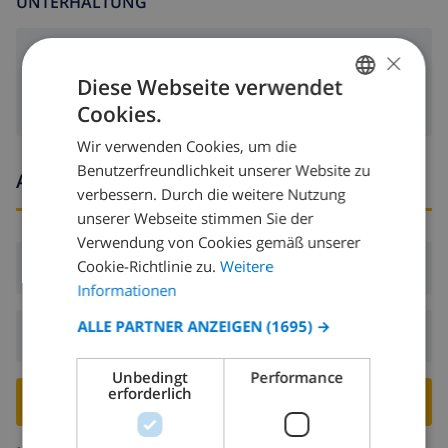
UNTERHALTUNG
×
Satellitenfernsehen
Diese Webseite verwendet
Cookies.
GERMAN
Wir verwenden Cookies, um die
DUTCH
Benutzerfreundlichkeit unserer Website zu
Ankunfts- und abfahrtszeiten
FRENCH
verbessern. Durch die weitere Nutzung
unserer Webseite stimmen Sie der
SPANISH
Verwendung von Cookies gemäß unserer
GERMAN
Cookie-Richtlinie zu.
Weitere
Ankunft:
Ab 15:00 vor 22:00
CATALAN
Informationen
ITALIAN
ALLE PARTNER ANZEIGEN
(1695) →
Abreise:
Vor: 10:00
DANISH
Unbedingt
Performance
NORWEGIAN
erforderlich
VILLA BUCHEN ›