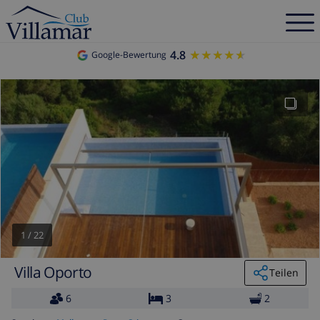
4.8
★★★★★
★★★★★
Google-Bewertung
1
/
22
Villa Oporto
Teilen
6
3
2