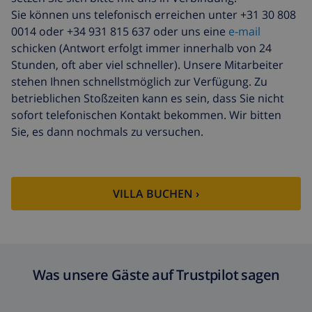
Sie können uns telefonisch erreichen unter +31 30 808
Späte abreise
113,75 $
0014 oder +34 931 815 637 oder uns eine
e-mail
Zusätzliche
basiert auf den
schicken (Antwort erfolgt immer innerhalb von 24
reinigung
Energieverbrauch
Stunden, oft aber viel schneller). Unsere Mitarbeiter
(52,77 $/HOUR)
stehen Ihnen schnellstmöglich zur Verfügung. Zu
betrieblichen Stoßzeiten kann es sein, dass Sie nicht
Reiserücktrittsfonds:
4.80% der Gesamtsumme
sofort telefonischen Kontakt bekommen. Wir bitten
Sie, es dann nochmals zu versuchen.
VILLA BUCHEN ›
Was unsere Gäste auf Trustpilot sagen