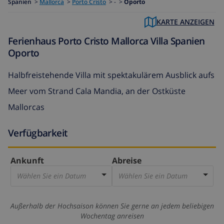
Spanien
>
Mallorca
>
Porto Cristo
>
- >
Oporto
KARTE ANZEIGEN
Ferienhaus Porto Cristo Mallorca Villa Spanien
Oporto
Halbfreistehende Villa mit spektakulärem Ausblick aufs
Meer vom Strand Cala Mandia, an der Ostküste
Mallorcas
Verfügbarkeit
Ankunft
Abreise
Wählen Sie ein Datum
Wählen Sie ein Datum
Außerhalb der Hochsaison können Sie gerne an jedem beliebigen
Wochentag anreisen