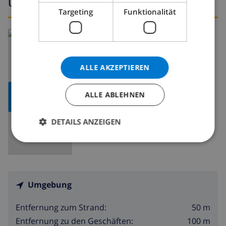
Umgebung
Targeting
Funktionalität
Lesen Sie mehr über:
Spanien
>
Mallorca
>
Porto Cristo
>
-
ALLE AKZEPTIEREN
KARTE
ALLE ABLEHNEN
ANZEIGEN
DETAILS ANZEIGEN
Umgebung
50 m
Entfernung zum Strand:
100 m
Entfernung zu den Geschäften: