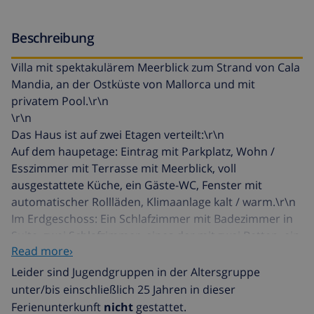
Beschreibung
Villa mit spektakulärem Meerblick zum Strand von Cala
Mandia, an der Ostküste von Mallorca und mit
privatem Pool.\r\n
\r\n
Das Haus ist auf zwei Etagen verteilt:\r\n
Auf dem haupetage: Eintrag mit Parkplatz, Wohn /
Esszimmer mit Terrasse mit Meerblick, voll
ausgestattete Küche, ein Gäste-WC, Fenster mit
automatischer Rollläden, Klimaanlage kalt / warm.\r\n
Im Erdgeschoss: Ein Schlafzimmer mit Badezimmer in
Suite, zwei Schlafzimmer, eines der mit zwei Betten, ein
Read more›
weiteres mit Etagenbett, ein Bad, alle Zimmer hat
Zugang zur Terrasse, die zum Pool auf einem
Leider sind Jugendgruppen in der Altersgruppe
niedrigeren Niveau führt.\r\n
unter/bis einschließlich 25 Jahren in dieser
\r\n
Ferienunterkunft
nicht
gestattet.