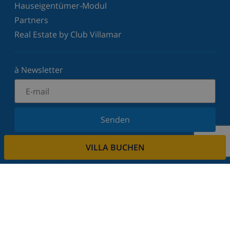
Hauseigentümer-Modul
Partners
Real Estate by Club Villamar
à Newsletter
Senden
Melden Sie sich für unseren Newsletter an und
VILLA BUCHEN
bleiben Sie über Neuigkeiten und Angebote auf
dem Laufenden. Wir respektieren Ihre Privatsphäre.
Mieten sie ihre immobilie