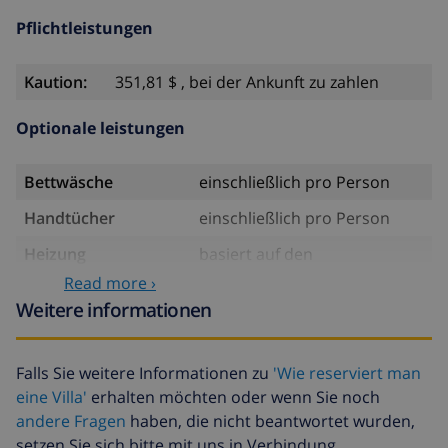
Pflichtleistungen
Kaution:
351,81 $ , bei der Ankunft zu zahlen
Optionale leistungen
Bettwäsche
einschließlich pro Person
Handtücher
einschließlich pro Person
Heizung
basiert auf den
Energieverbrauch
Read more ›
Weitere informationen
Verspätete ankunft
35,18 $ , bei der Ankunft zu
zahlen
Zusätzliche
17,59 $ pro Person , bei der
Falls Sie weitere Informationen zu
'Wie reserviert man
bettwäsche
Ankunft zu zahlen
eine Villa'
erhalten möchten oder wenn Sie noch
andere Fragen
haben, die nicht beantwortet wurden,
Zusätzliche
8,80 $ pro Person , bei der
handtücher
Ankunft zu zahlen
setzen Sie sich bitte mit uns in Verbindung.