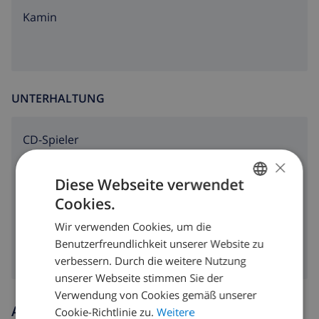
Kamin
UNTERHALTUNG
CD-Spieler
×
Radio
Diese Webseite verwendet
DVD-Spieler
Cookies.
GERMAN
Satellitenfernsehen
Wir verwenden Cookies, um die
DUTCH
Benutzerfreundlichkeit unserer Website zu
FRENCH
verbessern. Durch die weitere Nutzung
unserer Webseite stimmen Sie der
SPANISH
Verwendung von Cookies gemäß unserer
GERMAN
Ankunfts- und abfahrtszeiten
Cookie-Richtlinie zu.
Weitere