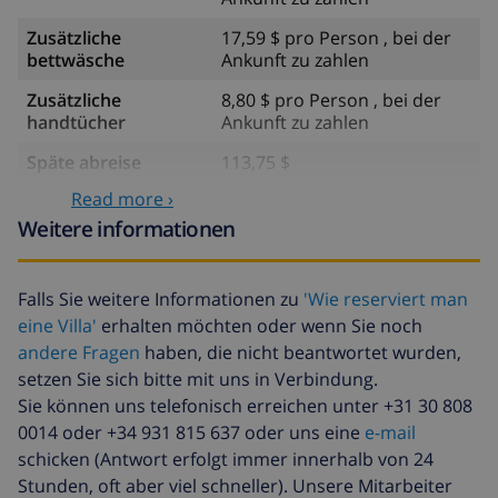
Zusätzliche
17,59 $ pro Person , bei der
bettwäsche
Ankunft zu zahlen
Zusätzliche
8,80 $ pro Person , bei der
handtücher
Ankunft zu zahlen
Späte abreise
113,75 $
Read more ›
Zusätzliche
basiert auf den
reinigung
Energieverbrauch
Weitere informationen
(52,77 $/HOUR)
Reiserücktrittsfonds:
4.80% der Gesamtsumme
Falls Sie weitere Informationen zu
'Wie reserviert man
eine Villa'
erhalten möchten oder wenn Sie noch
andere Fragen
haben, die nicht beantwortet wurden,
setzen Sie sich bitte mit uns in Verbindung.
Sie können uns telefonisch erreichen unter +31 30 808
0014 oder +34 931 815 637 oder uns eine
e-mail
schicken (Antwort erfolgt immer innerhalb von 24
Stunden, oft aber viel schneller). Unsere Mitarbeiter