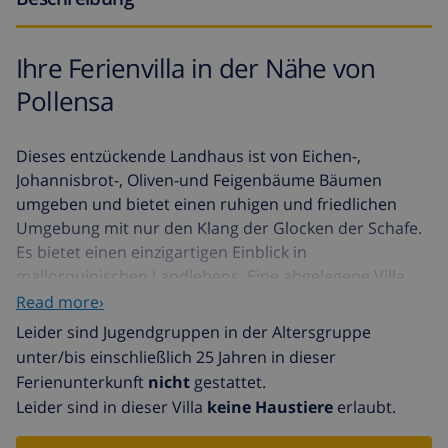
Ihre Ferienvilla in der Nähe von
Pollensa
Dieses entzückende Landhaus ist von Eichen-,
Johannisbrot-, Oliven-und Feigenbäume Bäumen
umgeben und bietet einen ruhigen und friedlichen
Umgebung mit nur den Klang der Glocken der Schafe.
Es bietet einen einzigartigen Einblick in
mallorquinischen Landlebens. Eine abgelegene Villa,
umgeben von einem üppigen Garten bietet insgesamt
Read more›
Ruhe und Privatsphäre. Dieses schöne Anwesen trägt
Leider sind Jugendgruppen in der Altersgruppe
seinen rustikalen Charme, ohne modernen Komfort.
unter/bis einschließlich 25 Jahren in dieser
Von der überdachten Terrasse befindet sich ein 20-
Ferienunterkunft
nicht
gestattet.
Meter-Pfad, den Sie führt den Pool-Bereich. Diese Villa
Leider sind in dieser Villa
keine Haustiere
erlaubt.
ist ideal für Familien mit Kindern.