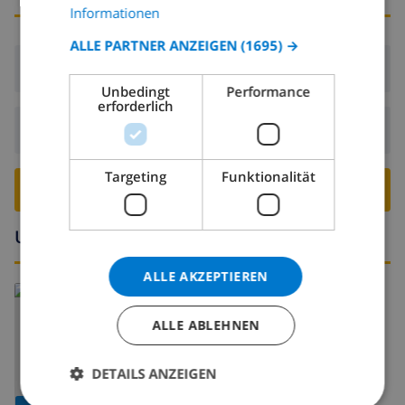
CATALAN
Informationen
ITALIAN
ALLE PARTNER ANZEIGEN
(1695) →
Ankunft:
Ab 15:00 vor 20:00
DANISH
Unbedingt
Performance
NORWEGIAN
erforderlich
Abreise:
Vor: 10:00
Targeting
Funktionalität
VILLA BUCHEN ›
Umgebung
ALLE AKZEPTIEREN
ALLE ABLEHNEN
DETAILS ANZEIGEN