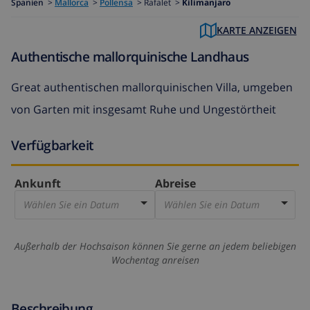
Spanien
>
Mallorca
>
Pollensa
>
Rafalet >
Kilimanjaro
KARTE ANZEIGEN
Authentische mallorquinische Landhaus
Great authentischen mallorquinischen Villa, umgeben
von Garten mit insgesamt Ruhe und Ungestörtheit
Verfügbarkeit
Ankunft
Abreise
Wählen Sie ein Datum
Wählen Sie ein Datum
Außerhalb der Hochsaison können Sie gerne an jedem beliebigen
Wochentag anreisen
Beschreibung