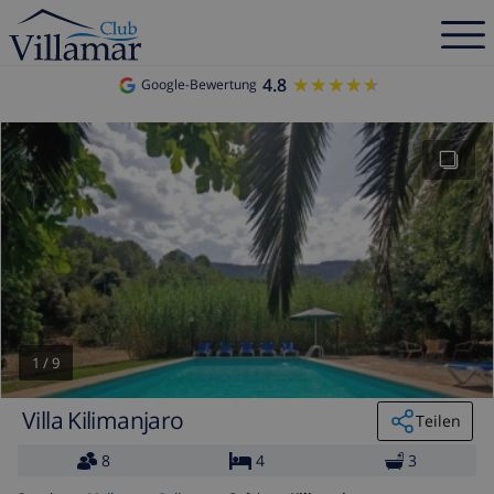
4.8
★★★★★
★★★★★
Google-Bewertung
1
/
9
Villa Kilimanjaro
Teilen
8
4
3