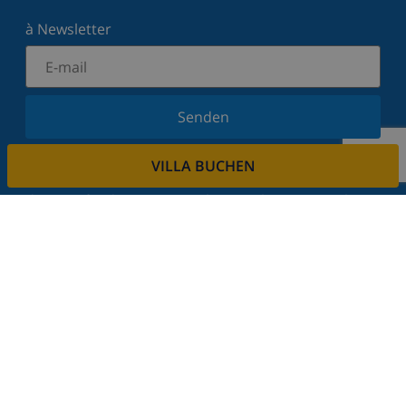
à Newsletter
Senden
Melden Sie sich für unseren Newsletter an und
VILLA BUCHEN
bleiben Sie über Neuigkeiten und Angebote auf
dem Laufenden. Wir respektieren Ihre Privatsphäre.
Mieten sie ihre immobilie
Sie möchten Ihre Immobilie über uns vermieten?