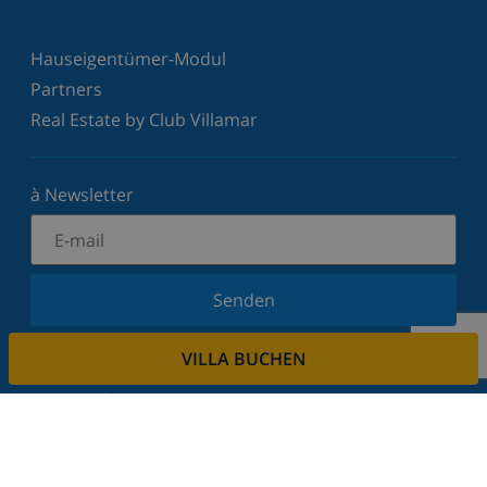
Hauseigentümer-Modul
Partners
Real Estate by Club Villamar
à Newsletter
Senden
Melden Sie sich für unseren Newsletter an und
VILLA BUCHEN
bleiben Sie über Neuigkeiten und Angebote auf
dem Laufenden. Wir respektieren Ihre Privatsphäre.