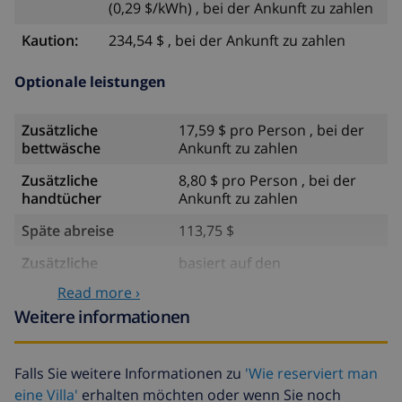
(0,29 $/kWh) , bei der Ankunft zu zahlen
Kaution:
234,54 $ , bei der Ankunft zu zahlen
Optionale leistungen
Zusätzliche
17,59 $ pro Person , bei der
bettwäsche
Ankunft zu zahlen
Zusätzliche
8,80 $ pro Person , bei der
handtücher
Ankunft zu zahlen
Späte abreise
113,75 $
Zusätzliche
basiert auf den
reinigung
Energieverbrauch
Read more ›
(52,77 $/HOUR)
Weitere informationen
Reiserücktrittsfonds:
4.80% der Gesamtsumme
Falls Sie weitere Informationen zu
'Wie reserviert man
eine Villa'
erhalten möchten oder wenn Sie noch