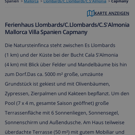
Spanien
>
Mallorca
>
Llombards/C.Llombards/C.S'Almonia
>
Capmany
KARTE ANZEIGEN
Ferienhaus Llombards/C.Llombards/C.S'Almonia
Mallorca Villa Spanien Capmany
Die Natursteinfinca steht zwischen Es Llombards
(1 km) und der Küste bei der Bucht Cala S’Almonia
(4 km) mit Blick über Felder und Mandelbäume bis hin
zum Dorf.Das ca. 5000 m² große, umzäunte
Grundstück ist gekiest und mit Olivenbäumen,
Zypressen, Zierpalmen und Kakteen bepflanzt. Um den
Pool (7 x 4 m, gesamte Saison geöffnet) große
Terrassenfläche mit 6 Sonnenliegen, Sonnensegel,
Sonnenschirm und Außendusche. Am Haus teilweise
überdachte Terrasse (50 m²) mit gutem Mobiliar und