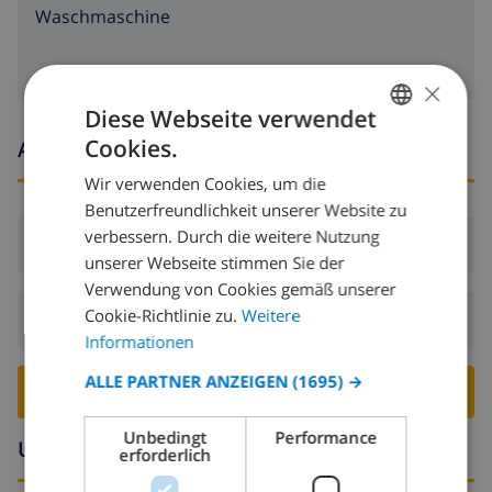
Waschmaschine
×
Diese Webseite verwendet
Cookies.
Ankunfts- und abfahrtszeiten
GERMAN
Wir verwenden Cookies, um die
DUTCH
Benutzerfreundlichkeit unserer Website zu
FRENCH
verbessern. Durch die weitere Nutzung
Ankunft:
Ab 16:00 vor 19:00
unserer Webseite stimmen Sie der
SPANISH
Verwendung von Cookies gemäß unserer
GERMAN
Cookie-Richtlinie zu.
Weitere
Abreise:
Vor: 10:00
CATALAN
Informationen
ITALIAN
ALLE PARTNER ANZEIGEN
(1695) →
VILLA BUCHEN ›
DANISH
Unbedingt
Performance
Umgebung
NORWEGIAN
erforderlich