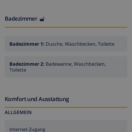
Internetzugang (WLAN, inklusive). Abstellraum mit
Waschmaschine und Bügeleisen/-brett.
Badezimmer
Fußbodenheizung (Bestellung). Hinweis: Rauchen ist im
Haus nicht gestattet.
Badezimmer 1:
Dusche, Waschbecken, Toilette
Badezimmer 2:
Badewanne, Waschbecken,
Toilette
Komfort und Ausstattung
ALLGEMEIN
Internet-Zugang