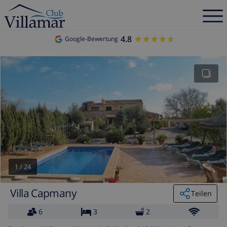
4.8
★★★★★
★★★★★
Google-Bewertung
1
/
24
Villa Capmany
Teilen
6
3
2