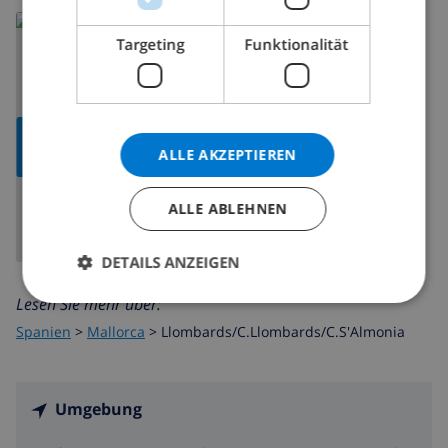
Targeting
Funktionalität
KARTE
ALLE AKZEPTIEREN
ANZEIGEN
ALLE ABLEHNEN
DETAILS ANZEIGEN
Lesen Sie mehr über:
Spanien
>
Mallorca
>
Llombards/C.Llombards/C.S'Almonia
Umgebung