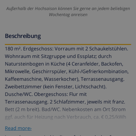
Außerhalb der Hochsaison können Sie gerne an jedem beliebigen
Wochentag anreisen
Beschreibung
180 m². Erdgeschoss: Vorraum mit 2 Schaukelstühlen.
Wohnraum mit Sitzgruppe und Essplatz; durch
Natursteinbogen in Küche (4 Ceranfelder, Backofen,
Mikrowelle, Geschirrspüler, Kühl-/​Gefrierkombination,
Kaffeemaschine, Wasserkocher), Terrassenausgang.
Zweibettzimmer (kein Fenster, Lichtschacht).
Dusche/WC. Obergeschoss: Flur mit
Terrassenausgang. 2 Schlafzimmer, jeweils mit franz.
Bett (2 m breit). Bad/WC. Nebenkosten am Ort Strom
ggf. auch für Heizung nach Verbrauch, ca. € 0,25/​kWh
(Grundverbrauch von 8 kWh/​Tag inklusive). Kurtaxe.
Read more›
Wäsche vorhanden. Wechsel der Handtücher alle