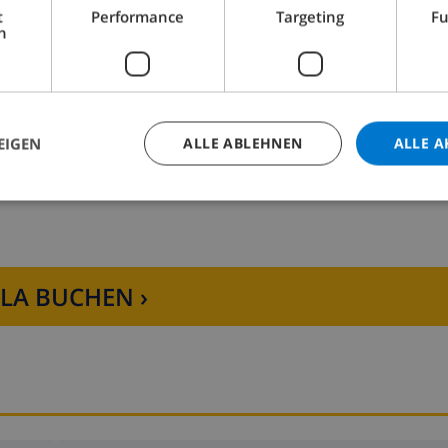
schbecken und Dusche/WC. 2 grosse Doppelzimmer, jedes Z
t
Performance
Targeting
Fu
nsitzplatz, Laube. Terrassenmöbel, Gartengrill, Liegestühle
h
l, Babybett bis 2 Jahre, Haartrockner. Internet (WLAN, gra
ien. Nichtraucher-Haus. ETV499 // Reg. Nr.:
V/4992
rrenhaus "Cas Frare", auf 2 Stockwerken. Im Ort, 500 m vom
EIGEN
ALLE ABLEHNEN
ALLE A
ntral und dennoch ruhig, 8 km vom Meer, 14 m vom Strand. Z
(eingezäunt), schöner Garten mit Pflanzen und Bäumen, S
t: 01.Jan. - 31.Dez.) mit Salzelektrolyse-Reinigungssystem. A
Internetzugang, Wireless LAN, Einstellraum für Fahrräder, Al
 1.6 km, Restaurant, Bar, Biergarten 300 m, Bushaltestell
strand "Playa de Palma" 14 km. Sporthafen 7 km, Jacht-Haf
LLA BUCHEN ›
milien, geeignet für Senioren. Objekt geeignet für 8 Erwachse
keine Jugendgruppen. Be- und Entladen am Ferienhaus mögli