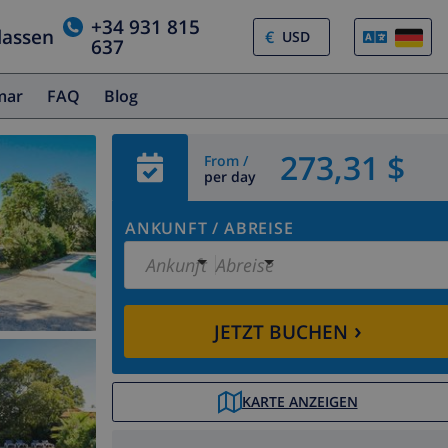
+34 931 815
lassen
€
637
amar
FAQ
Blog
273,31 $
From /
per day
ANKUNFT
/
ABREISE
Ankunft
Abreise
›
JETZT BUCHEN
KARTE ANZEIGEN