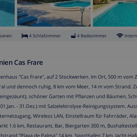
rsonen
4 Schlafzimmer
4 Badezimmer
Intern
nien Cas Frare
rrenhaus "Cas Frare", auf 2 Stockwerken. Im Ort, 500 m vom
ntral und dennoch ruhig, 8 km vom Meer, 14 m vom Strand. Z
(eingezäunt), schöner Garten mit Pflanzen und Bäumen, S
t: 01.Jan. - 31.Dez.) mit Salzelektrolyse-Reinigungssystem. A
Internetzugang, Wireless LAN, Einstellraum für Fahrräder, Al
 1.6 km, Restaurant, Bar, Biergarten 300 m, Bushaltestell
strand "Playa de Palma" 14 km. Sporthafen 7 km, Jacht-Haf