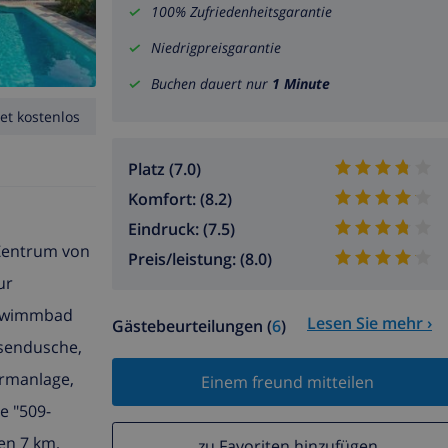
100% Zufriedenheitsgarantie
Niedrigpreisgarantie
Buchen dauert nur
1 Minute
et kostenlos
Platz (7.0)
Komfort: (8.2)
Eindruck: (7.5)
 Zentrum von
Preis/leistung: (8.0)
ur
chwimmbad
Lesen Sie mehr ›
Gästebeurteilungen (
6
)
ussendusche,
armanlage,
Einem freund mitteilen
e "509-
en 7 km,
zu Favoriten hinzufügen