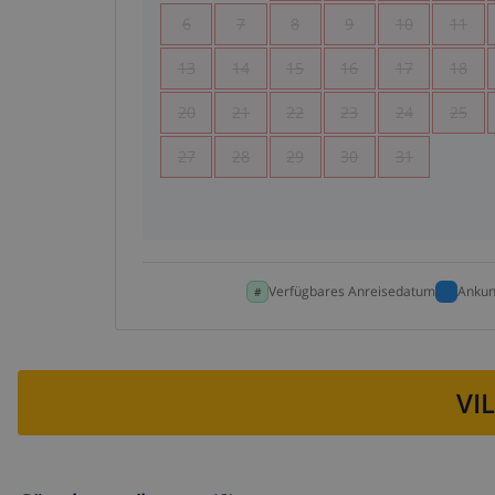
6
7
8
9
10
11
13
14
15
16
17
18
20
21
22
23
24
25
27
28
29
30
31
Verfügbares Anreisedatum
Ankun
VI