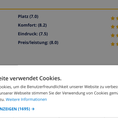
Platz
(7.0)
Komfort:
(8.2)
Eindruck:
(7.5)
Preis/leistung:
(8.0)
ite verwendet Cookies.
okies, um die Benutzerfreundlichkeit unserer Website zu verbes
rtabel und gemütlich eingerichtet: grosses Wohn-/Esszimm
unserer Webseite stimmen Sie der Verwendung von Cookies gem
zofen und Holzofen. Salon mit Esstisch. 1 grosses Doppelzim
zu.
Weitere Informationen
n, Geschirrspüler, Mikrowelle, Tiefkühler, elektrische Kaff
ANZEIGEN
(1695) →
mit Sat-TV, Internationale TV-Sender und Radio. 1 grosses