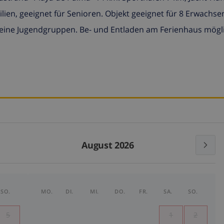
milien, geeignet für Senioren. Objekt geeignet für 8 Erwachse
keine Jugendgruppen. Be- und Entladen am Ferienhaus mögli
August 2026
SO.
MO.
DI.
MI.
DO.
FR.
SA.
SO.
5
1
2