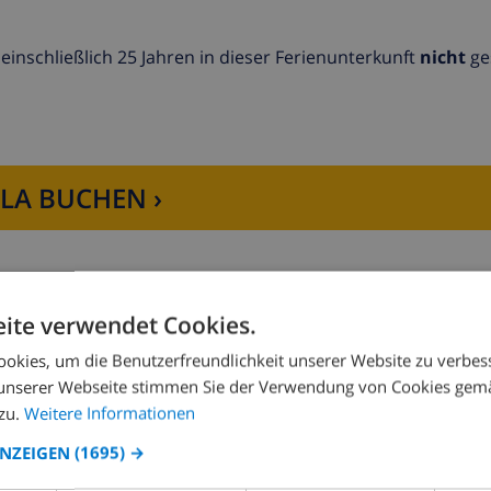
 Tischtennisplatte zur Verfügung.
einschließlich 25 Jahren in dieser Ferienunterkunft
nicht
ges
LLA BUCHEN ›
ite verwendet Cookies.
KÜCHE
UNTERHALTUNG
okies, um die Benutzerfreundlichkeit unserer Website zu verbes
unserer Webseite stimmen Sie der Verwendung von Cookies gem
zu.
Weitere Informationen
Herd mit 4 Kochplatten
DVD-Spieler
ANZEIGEN
(1695) →
Backofen