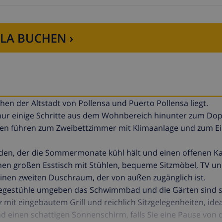
LLA BUCHEN ›
schen der Altstadt von Pollensa und Puerto Pollensa liegt.
en nur einige Schritte aus dem Wohnbereich hinunter zum D
fen führen zum Zweibettzimmer mit Klimaanlage und zum E
n, der die Sommermonate kühl hält und einen offenen Ka
inen großen Esstisch mit Stühlen, bequeme Sitzmöbel, TV u
einen zweiten Duschraum, der von außen zugänglich ist.
iegestühle umgeben das Schwimmbad und die Gärten sind se
 mit eingebautem Grill und reichlich Sitzgelegenheiten, idea
d einen schattigen Sonnenschirm, falls Sie eine Pause von