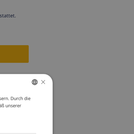
tattet.
×
sern. Durch die
GERMAN
äß unserer
DUTCH
FRENCH
SPANISH