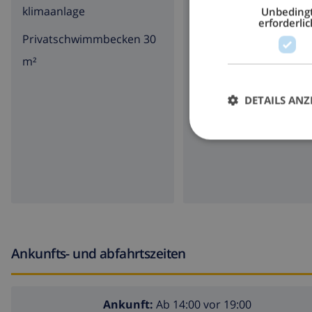
klimaanlage
Garten
Unbeding
erforderlic
Privatschwimmbecken 30
Grill
m²
DETAILS ANZ
Ankunfts- und abfahrtszeiten
Ankunft:
Ab 14:00 vor 19:00