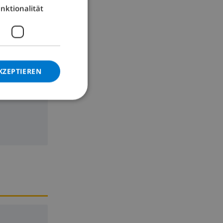
nktionalität
GERMAN
CATALAN
ITALIAN
DANISH
KZEPTIEREN
NORWEGIAN