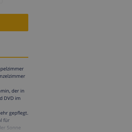
oppelzimmer
inzelzimmer
min, der in
nd DVD im
hr gepflegt.
l für
 der Sonne