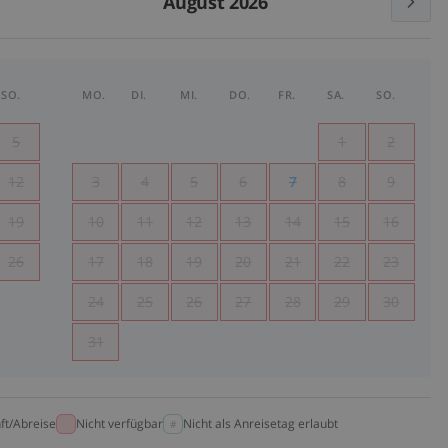
August 2026
SO.
MO.
DI.
MI.
DO.
FR.
SA.
SO.
5
1
2
12
3
4
5
6
7
8
9
19
10
11
12
13
14
15
16
26
17
18
19
20
21
22
23
24
25
26
27
28
29
30
31
ft/Abreise
Nicht verfügbar
Nicht als Anreisetag erlaubt