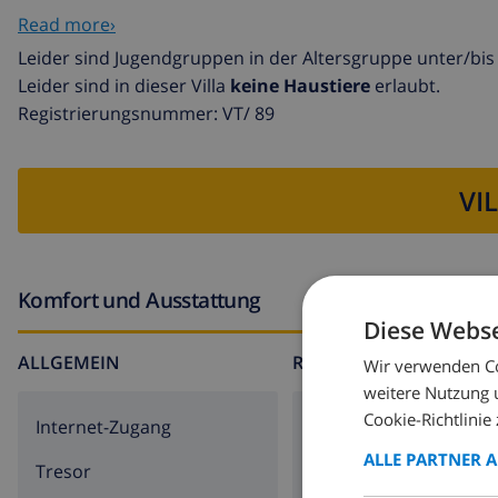
brauchen. Für die Unterhaltung unserer Gäste steht eine
Read more›
Leider sind Jugendgruppen in der Altersgruppe unter/bis 
Leider sind in dieser Villa
keine Haustiere
erlaubt.
Registrierungsnummer: VT/ 89
VI
Komfort und Ausstattung
Diese Webse
ALLGEMEIN
RUND UMS HAUS
Wir verwenden Co
weitere Nutzung 
Cookie-Richtlinie 
Internet-Zugang
Parkplatz
ALLE PARTNER 
Tresor
Terrasse