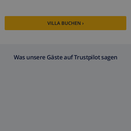
(52,77 $/HOUR)
Reiserücktrittsfonds:
4.80% der Gesamtsumme
VILLA BUCHEN ›
Was unsere Gäste auf Trustpilot sagen