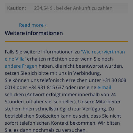
Kaution:
234,54 $ , bei der Ankunft zu zahlen
Optionale leistungen
Read more ›
Weitere informationen
Babybett
einschließlich
Kindersitz
einschließlich
Falls Sie weitere Informationen zu
'Wie reserviert man
eine Villa'
erhalten möchten oder wenn Sie noch
Heizung
einschließlich
andere Fragen
haben, die nicht beantwortet wurden,
Verspätete ankunft
einschließlich
setzen Sie sich bitte mit uns in Verbindung.
Sie können uns telefonisch erreichen unter +31 30 808
Zusätzliche
17,59 $ pro Person
bettwäsche
0014 oder +34 931 815 637 oder uns eine
e-mail
schicken (Antwort erfolgt immer innerhalb von 24
Zusätzliche
8,80 $ pro Person
Stunden, oft aber viel schneller). Unsere Mitarbeiter
handtücher
stehen Ihnen schnellstmöglich zur Verfügung. Zu
Späte abreise
113,75 $
betrieblichen Stoßzeiten kann es sein, dass Sie nicht
sofort telefonischen Kontakt bekommen. Wir bitten
Zusätzliche
basiert auf den
Sie, es dann nochmals zu versuchen.
reinigung
Energieverbrauch