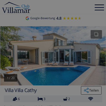
4.8
★★★★★
★★★★★
Google-Bewertung
1
/
20
Villa Villa Cathy
Teilen
6
3
2