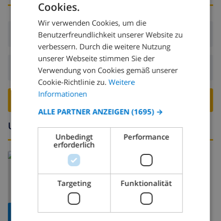
Cookies.
GERMAN
Wir verwenden Cookies, um die
DUTCH
Ankunft:
Ab 14:00 vor 19:00
Benutzerfreundlichkeit unserer Website zu
FRENCH
verbessern. Durch die weitere Nutzung
unserer Webseite stimmen Sie der
SPANISH
Abreise:
Vor: 10:00
Verwendung von Cookies gemäß unserer
GERMAN
Cookie-Richtlinie zu.
Weitere
CATALAN
Informationen
VILLA BUCHEN ›
ITALIAN
ALLE PARTNER ANZEIGEN
(1695) →
Umgebung
DANISH
Unbedingt
Performance
NORWEGIAN
erforderlich
Lesen Sie mehr über:
Spanien
>
Mallorca
>
Alcúdia
Targeting
Funktionalität
KARTE