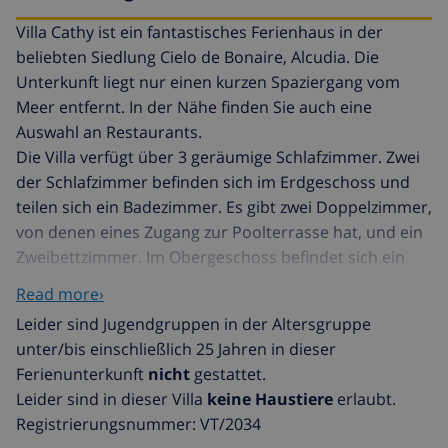
Villa Cathy ist ein fantastisches Ferienhaus in der
beliebten Siedlung Cielo de Bonaire, Alcudia. Die
Unterkunft liegt nur einen kurzen Spaziergang vom
Meer entfernt. In der Nähe finden Sie auch eine
Auswahl an Restaurants.
Die Villa verfügt über 3 geräumige Schlafzimmer. Zwei
der Schlafzimmer befinden sich im Erdgeschoss und
teilen sich ein Badezimmer. Es gibt zwei Doppelzimmer,
von denen eines Zugang zur Poolterrasse hat, und ein
Zweibettzimmer. Im Obergeschoss befindet sich ein
Doppelzimmer mit eigener Dusche und eine private
Read more›
Terrasse mit herrlichem Blick auf das Meer. Alle
Leider sind Jugendgruppen in der Altersgruppe
Schlafzimmer verfügen über eine Klimaanlage.
unter/bis einschließlich 25 Jahren in dieser
Der Wohnbereich ist hell und luftig mit
Ferienunterkunft
nicht
gestattet.
durchgehenden Terrassentüren, die viel Licht und
Leider sind in dieser Villa
keine Haustiere
erlaubt.
Poolblick bieten. Es gibt bequeme Sofas, TV, DVD und
Registrierungsnummer: VT/2034
Internetanschluss. Der Wohnbereich verfügt auch