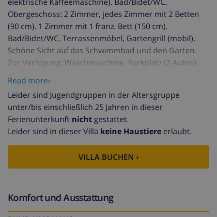
elektrische Kaffeemaschine). Bad/Bidet/WC.
Obergeschoss: 2 Zimmer, jedes Zimmer mit 2 Betten
(90 cm). 1 Zimmer mit 1 franz. Bett (150 cm).
Bad/Bidet/WC. Terrassenmöbel, Gartengrill (mobil).
Schöne Sicht auf das Schwimmbad und den Garten.
Zur Verfügung: Waschmaschine. Parkplatz (2 Autos).
Geeignet für Familien. HUTT012784
Read more›
Schöne, gemütliche Villa "Adria". Am Ortsrand, 500 m
Leider sind Jugendgruppen in der Altersgruppe
vom Zentrum von Miami Playa. Zur Alleinbenutzung:
unter/bis einschließlich 25 Jahren in dieser
Garten mit Rasen und Pflanzen, Schwimmbad (8 x 4 m,
Ferienunterkunft
nicht
gestattet.
80 - 190 cm tief, 01.01.-31.12.) mit Innentreppe.
Leider sind in dieser Villa
keine Haustiere
erlaubt.
Gartenmöbel, Grill. Im Hause: Waschmaschine.
Parkplatz (für 2 Autos) beim Haus. Supermarkt 200 m,
VILLA BUCHEN ›
Sandstrand 700 m. Nahe gelegene
Sehenswürdigkeiten: Parque Portaventura 28 km,
parque acuático Aquopolis 31 km, parque Natural del
Delta del Ebro 53 km, Tarragona 37 km, Reus 30 km,
Komfort und Ausstattung
Barcelona 132 km.