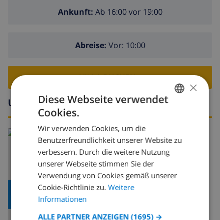
Ankunft:
Ab 16:00 vor 19:00
Abreise:
Vor: 10:00
VILLA BUCHEN ›
×
Diese Webseite verwendet
Umgebung
Cookies.
GERMAN
Wir verwenden Cookies, um die
DUTCH
Lesen Sie mehr über:
Benutzerfreundlichkeit unserer Website zu
Spanien
>
Costa Dorada
>
Miami Platja
FRENCH
verbessern. Durch die weitere Nutzung
unserer Webseite stimmen Sie der
SPANISH
Verwendung von Cookies gemäß unserer
GERMAN
Cookie-Richtlinie zu.
Weitere
KARTE
CATALAN
Informationen
ANZEIGEN
ITALIAN
ALLE PARTNER ANZEIGEN
(1695) →