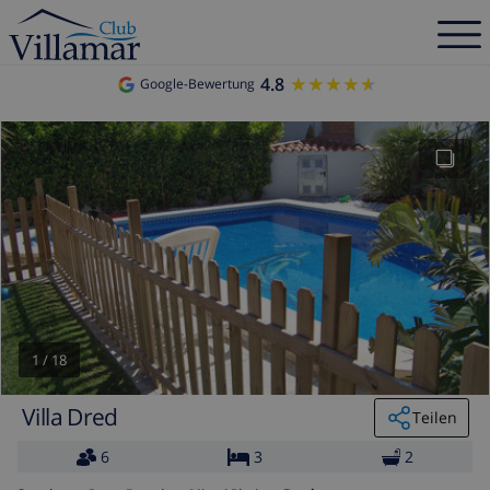
4.8
★★★★★
★★★★★
Google-Bewertung
1
/
18
Villa Dred
Teilen
6
3
2