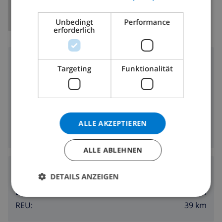
DANISH
Unbedingt
Performance
NORWEGIAN
erforderlich
Umgebung
Targeting
Funktionalität
700 m
Entfernung zum Strand:
500 m
Entfernung zu den Geschäften:
Entfernung zu den
500 m
Ausgehmöglichkeiten:
ALLE AKZEPTIEREN
500 m
Entfernung zu den Restaurants:
ALLE ABLEHNEN
Flughäfen:
DETAILS ANZEIGEN
128 km
BCN:
39 km
REU: