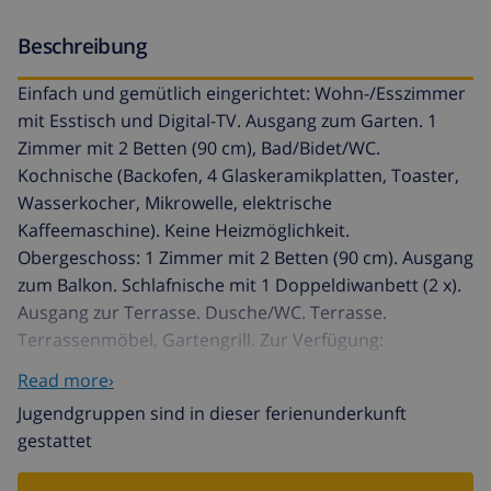
Beschreibung
Einfach und gemütlich eingerichtet: Wohn-/Esszimmer
mit Esstisch und Digital-TV. Ausgang zum Garten. 1
Zimmer mit 2 Betten (90 cm), Bad/Bidet/WC.
Kochnische (Backofen, 4 Glaskeramikplatten, Toaster,
Wasserkocher, Mikrowelle, elektrische
Kaffeemaschine). Keine Heizmöglichkeit.
Obergeschoss: 1 Zimmer mit 2 Betten (90 cm). Ausgang
zum Balkon. Schlafnische mit 1 Doppeldiwanbett (2 x).
Ausgang zur Terrasse. Dusche/WC. Terrasse.
Terrassenmöbel, Gartengrill. Zur Verfügung:
Waschmaschine, Bügeleisen, Haartrockner. Internet
Read more›
(WLAN, gratis). Parkplatz (eingezäunt, 2 Autos).
Jugendgruppen sind in dieser ferienunderkunft
Maximal 1 Haustier/Hund erlaubt. Anstelle eines
gestattet
abgeschlossenen Schlafzimmers befinden sich manche
Schlafplätze in einem offenen Bereich (Galerie, Nische