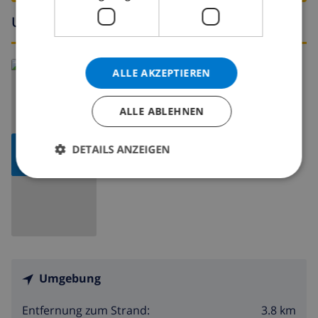
Umgebung
Lesen Sie mehr über:
ALLE AKZEPTIEREN
Spanien
>
Costa Dorada
>
Miami Platja
ALLE ABLEHNEN
KARTE
DETAILS ANZEIGEN
ANZEIGEN
Umgebung
3.8 km
Entfernung zum Strand: