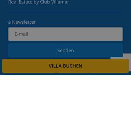
Real Estate by Club Villamar
à Newsletter
Senden
Melden Sie sich für unseren Newsletter an und
VILLA BUCHEN
bleiben Sie über Neuigkeiten und Angebote auf
dem Laufenden. Wir respektieren Ihre Privatsphäre.
Mieten sie ihre immobilie
Sie möchten Ihre Immobilie über uns vermieten?