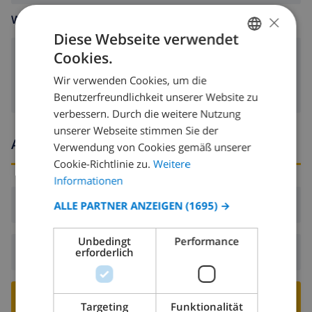
×
WOHNZIMMER
Diese Webseite verwendet
Cookies.
Kamin
GERMAN
Wir verwenden Cookies, um die
DUTCH
Benutzerfreundlichkeit unserer Website zu
FRENCH
verbessern. Durch die weitere Nutzung
unserer Webseite stimmen Sie der
SPANISH
Ankunfts- und abfahrtszeiten
Verwendung von Cookies gemäß unserer
GERMAN
Cookie-Richtlinie zu.
Weitere
CATALAN
Informationen
ITALIAN
Ankunft:
Ab 16:00 vor 19:00
ALLE PARTNER ANZEIGEN
(1695) →
DANISH
Unbedingt
Performance
NORWEGIAN
Abreise:
Vor: 10:00
erforderlich
VILLA BUCHEN ›
Targeting
Funktionalität