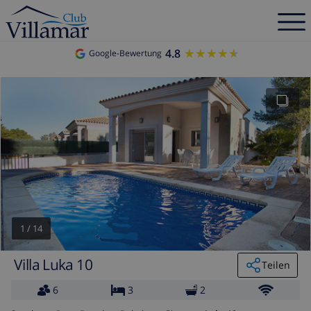
4.8
★★★★★
★★★★★
Google-Bewertung
1
/
14
Villa Luka 10
Teilen
6
3
2