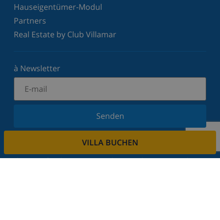
Hauseigentümer-Modul
Partners
Real Estate by Club Villamar
à Newsletter
Senden
Melden Sie sich für unseren Newsletter an und
VILLA BUCHEN
bleiben Sie über Neuigkeiten und Angebote auf
dem Laufenden. Wir respektieren Ihre Privatsphäre.
Mieten sie ihre immobilie