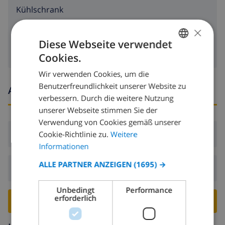
Kühlschrank
×
Waschmaschine
Diese Webseite verwendet
Cookies.
GERMAN
Wir verwenden Cookies, um die
DUTCH
Benutzerfreundlichkeit unserer Website zu
Ankunfts- und abfahrtszeiten
FRENCH
verbessern. Durch die weitere Nutzung
unserer Webseite stimmen Sie der
SPANISH
Verwendung von Cookies gemäß unserer
GERMAN
Ankunft:
Ab 16:00 vor 19:00
Cookie-Richtlinie zu.
Weitere
CATALAN
Informationen
ITALIAN
ALLE PARTNER ANZEIGEN
(1695) →
Abreise:
Vor: 10:00
DANISH
Unbedingt
Performance
NORWEGIAN
erforderlich
VILLA BUCHEN ›