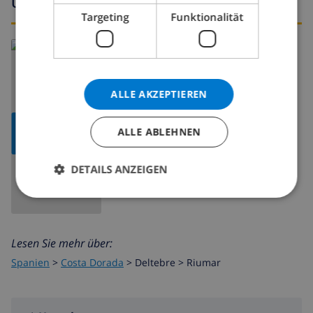
Umgebung
Targeting
Funktionalität
ALLE AKZEPTIEREN
KARTE
ALLE ABLEHNEN
ANZEIGEN
DETAILS ANZEIGEN
Lesen Sie mehr über:
Spanien
>
Costa Dorada
>
Deltebre
>
Riumar