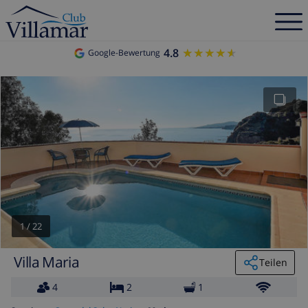
4.8
★★★★★
★★★★★
Google-Bewertung
1
/
22
Villa Maria
Teilen
4
2
1