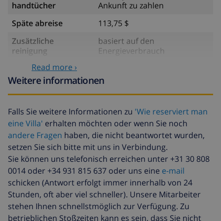
handtücher
Ankunft zu zahlen
Späte abreise
113,75 $
Zusätzliche
basiert auf den
reinigung
Energieverbrauch
(52,77 $/HOUR)
Read more ›
Reiserücktrittsfonds:
4.80% der Gesamtsumme
Weitere informationen
Falls Sie weitere Informationen zu
'Wie reserviert man
eine Villa'
erhalten möchten oder wenn Sie noch
andere Fragen
haben, die nicht beantwortet wurden,
setzen Sie sich bitte mit uns in Verbindung.
Sie können uns telefonisch erreichen unter +31 30 808
0014 oder +34 931 815 637 oder uns eine
e-mail
schicken (Antwort erfolgt immer innerhalb von 24
Stunden, oft aber viel schneller). Unsere Mitarbeiter
stehen Ihnen schnellstmöglich zur Verfügung. Zu
betrieblichen Stoßzeiten kann es sein, dass Sie nicht