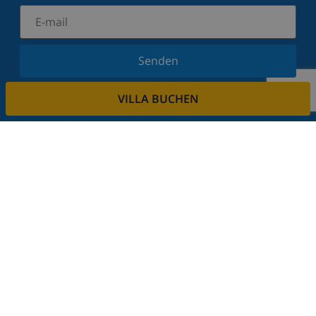
Senden
Melden Sie sich für unseren Newsletter an und
VILLA BUCHEN
bleiben Sie über Neuigkeiten und Angebote auf
dem Laufenden. Wir respektieren Ihre Privatsphäre.
Mieten sie ihre immobilie
Sie möchten Ihre Immobilie über uns vermieten?
Lesen Sie mehr