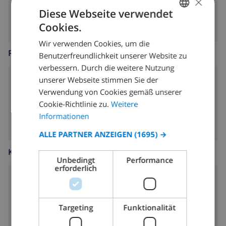
×
Privatschwimmbecken 22 m²
Diese Webseite verwendet
Cookies.
GERMAN
Wir verwenden Cookies, um die
DUTCH
RUND UMS HAUS
Benutzerfreundlichkeit unserer Website zu
FRENCH
verbessern. Durch die weitere Nutzung
unserer Webseite stimmen Sie der
SPANISH
Terrasse
Verwendung von Cookies gemäß unserer
GERMAN
Grill
Cookie-Richtlinie zu.
Weitere
CATALAN
Informationen
ITALIAN
ALLE PARTNER ANZEIGEN
(1695) →
DANISH
KÜCHE
Unbedingt
Performance
NORWEGIAN
erforderlich
Herd mit 4 Kochplatten
Backofen
Targeting
Funktionalität
Mikrowelle