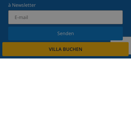
à Newsletter
Senden
Melden Sie sich für unseren Newsletter an und
VILLA BUCHEN
bleiben Sie über Neuigkeiten und Angebote auf
dem Laufenden. Wir respektieren Ihre Privatsphäre.
Mieten sie ihre immobilie
Sie möchten Ihre Immobilie über uns vermieten?
Lesen Sie mehr