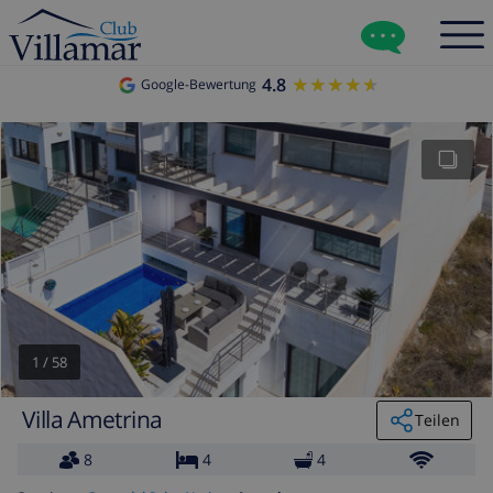
4.8
★★★★★
★★★★★
Google-Bewertung
1
/
58
Villa Ametrina
Teilen
8
4
4