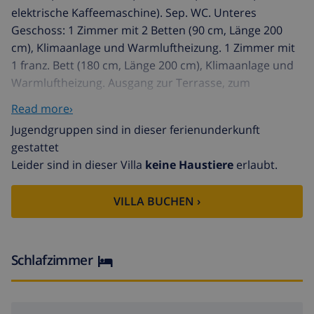
elektrische Kaffeemaschine). Sep. WC. Unteres
Geschoss: 1 Zimmer mit 2 Betten (90 cm, Länge 200
cm), Klimaanlage und Warmluftheizung. 1 Zimmer mit
1 franz. Bett (180 cm, Länge 200 cm), Klimaanlage und
Warmluftheizung. Ausgang zur Terrasse, zum
Schwimmbad. Salon mit Klimaanlage und
Read more›
Warmluftheizung. Ausgang zur Terrasse, zum
Jugendgruppen sind in dieser ferienunderkunft
Schwimmbad. 1 Zimmer mit 2 Betten (90 cm, Länge 200
gestattet
cm), Klimaanlage und Warmluftheizung. 2 Bäder/WC.
Leider sind in dieser Villa
keine Haustiere
erlaubt.
Obergeschoss: 1 Zimmer mit 1 franz. Bett (180 cm,
Länge 200 cm), Dusche/WC. Ausgang zur Terrasse. 2
VILLA BUCHEN ›
grosse Terrassen. Terrassenmöbel, Gartengrill,
Liegestühle. Seitliche Sicht auf das Meer und die
Ortschaft. Zur Verfügung: Waschmaschine, Bügeleisen,
Kinderhochstuhl, Babybett, Haartrockner. Internet
Schlafzimmer
(WLAN, gratis). VUT/MA50852 // Reg. Nr.:
ESFCTU00002901300101534300000000000000000VUT/MA
Nerja: Modernes, schönes, komfortables Haus "Aldea",