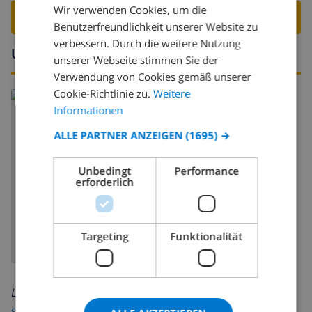
Wir verwenden Cookies, um die
DUTCH
VILLA BUCHEN ›
Benutzerfreundlichkeit unserer Website zu
FRENCH
verbessern. Durch die weitere Nutzung
Umgebung
unserer Webseite stimmen Sie der
SPANISH
Verwendung von Cookies gemäß unserer
GERMAN
Cookie-Richtlinie zu.
Weitere
CATALAN
Informationen
ITALIAN
ALLE PARTNER ANZEIGEN
(1695) →
DANISH
Unbedingt
Performance
NORWEGIAN
erforderlich
KARTE ANZEIGEN
Targeting
Funktionalität
Lesen Sie mehr über:
Spanien
>
Costa del Sol
>
Marbella