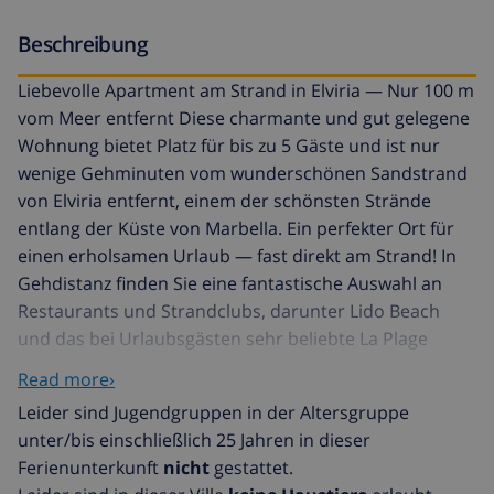
Beschreibung
Liebevolle Apartment am Strand in Elviria — Nur 100 m
vom Meer entfernt Diese charmante und gut gelegene
Wohnung bietet Platz für bis zu 5 Gäste und ist nur
wenige Gehminuten vom wunderschönen Sandstrand
von Elviria entfernt, einem der schönsten Strände
entlang der Küste von Marbella. Ein perfekter Ort für
einen erholsamen Urlaub — fast direkt am Strand! In
Gehdistanz finden Sie eine fantastische Auswahl an
Restaurants und Strandclubs, darunter Lido Beach
und das bei Urlaubsgästen sehr beliebte La Plage
Casanis. Die Wohnung bietet 2 komfortable
Read more›
Schlafzimmer, 1 modernes Badezimmer mit Dusche
Leider sind Jugendgruppen in der Altersgruppe
und eine separate Gästetoilette. Sie befindet sich im
unter/bis einschließlich 25 Jahren in dieser
ersten Stock eines niedrigen Gebäudekomplexes, mit
Ferienunterkunft
nicht
gestattet.
einer sonnigen 20 m² Terrasse, die nach Südosten