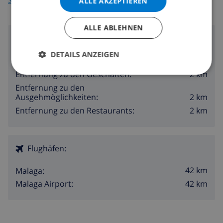
ALLE AKZEPTIEREN
ALLE ABLEHNEN
Umgebung
DETAILS ANZEIGEN
200 m
Entfernung zum Strand:
2 km
Entfernung zu den Geschäften:
Entfernung zu den
2 km
Ausgehmöglichkeiten:
2 km
Entfernung zu den Restaurants:
Flughäfen:
42 km
Malaga:
42 km
Malaga Airport: