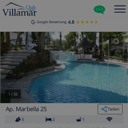
4.8
★★★★★
★★★★★
Google-Bewertung
1
/
26
Ap. Marbella 25
Teilen
5
2
1