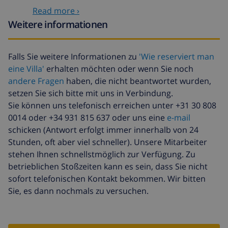
Optionale leistungen
Read more ›
Weitere informationen
Babybett
5,86 $ pro Tag , bei der
Ankunft zu zahlen
Falls Sie weitere Informationen zu
'Wie reserviert man
Kindersitz
2,35 $ pro Tag , bei der
eine Villa'
erhalten möchten oder wenn Sie noch
Ankunft zu zahlen
andere Fragen
haben, die nicht beantwortet wurden,
Verspätete ankunft
58,64 $ , bei der Ankunft zu
setzen Sie sich bitte mit uns in Verbindung.
zahlen
Sie können uns telefonisch erreichen unter +31 30 808
0014 oder +34 931 815 637 oder uns eine
e-mail
Reiserücktrittsfonds:
4.80% der Gesamtsumme
schicken (Antwort erfolgt immer innerhalb von 24
Stunden, oft aber viel schneller). Unsere Mitarbeiter
stehen Ihnen schnellstmöglich zur Verfügung. Zu
betrieblichen Stoßzeiten kann es sein, dass Sie nicht
sofort telefonischen Kontakt bekommen. Wir bitten
Sie, es dann nochmals zu versuchen.