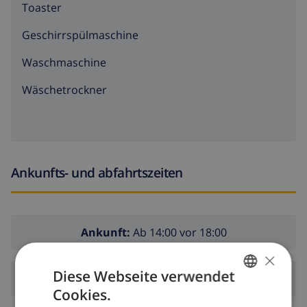
Toaster
Geschirrspülmaschine
Waschmaschine
Wäschetrockner
Ankunfts- und abfahrtszeiten
Ankunft:
Ab 14:00 vor 18:00
×
Diese Webseite verwendet
Abreise:
Vor: 10:00
Cookies.
GERMAN