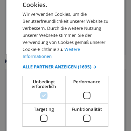
Cookies.
GERMAN
Parkplatz
Wir verwenden Cookies, um die
DUTCH
Garten
Benutzerfreundlichkeit unserer Website zu
FRENCH
verbessern. Durch die weitere Nutzung
Grill
unserer Webseite stimmen Sie der
SPANISH
Verwendung von Cookies gemäß unserer
GERMAN
Cookie-Richtlinie zu.
Weitere
CATALAN
Informationen
KÜCHE
ITALIAN
ALLE PARTNER ANZEIGEN
(1695) →
DANISH
Herd mit 4 Kochplatten
Unbedingt
Performance
NORWEGIAN
erforderlich
Backofen
Mikrowelle
Targeting
Funktionalität
Kühlschrank
Geschirrspülmaschine