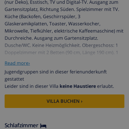
(nur Deko), Esstisch, TV und Digital-TV. Ausgang zum
Gartensitzplatz, Richtung Süden. Spielzimmer mit TV.
Küche (Backofen, Geschirrspüler, 3
Glaskeramikplatten, Toaster, Wasserkocher,
Mikrowelle, Tiefkühler, elektrische Kaffeemaschine) mit
Durchreiche. Ausgang zum Gartensitzplatz.
Dusche/WC. Keine Heizmöglichkeit. Obergeschoss: 1
Doppelzimmer mit 2 Betten (90 cm, Länge 190 cm). 1
Zimmer mit 3 Betten (90 cm, Länge 190 cm). 1 Zimmer
Read more›
mit 2 Betten (90 cm, Länge 190 cm). 1 Zimmer mit 1
Jugendgruppen sind in dieser ferienunderkunft
franz. Bett (150 cm, Länge 190 cm). Ausgang zur Loggia.
gestattet
Dusche/WC. Terrassenmöbel, Gartengrill, Liegestühle.
Leider sind in dieser Villa
keine Haustiere
erlaubt.
Sicht auf die Ortschaft und den Wald. Zur Verfügung:
Waschmaschine, Bügeleisen, Kinderhochstuhl,
VILLA BUCHEN ›
Babybett bis 2 Jahre, Haartrockner. Internet (WLAN,
gratis). Bitte beachten: TV nur ES. HUTG-039851
Urb. Puigventós: 10 km von Playa de Lloret de Mar:
Grosses, gemütliches, rustikales Terrassenhaus
Schlafzimmer