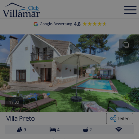
4.8
★★★★★
★★★★★
Google-Bewertung
1
/
30
Villa Preto
Teilen
9
4
2