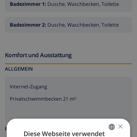
water world 7.5 km, marineland 17.5 km, gnomo park
Badezimmer 1:
Dusche, Waschbecken, Toilette
10.5 km. Wandergebiete: cami de ronda GR-92 14.4 km.
Bitte beachten: Fahrzeug empfohlen. Geeignet für
Badezimmer 2:
Dusche, Waschbecken, Toilette
Familien. Jugendgruppen nur auf Anfrage. Die
Nachbarschaft ist sehr lärmempfindlich. Ruhe und
gutes Benehmen wird erwartet.
Komfort und Ausstattung
ALLGEMEIN
Internet-Zugang
Privatschwimmbecken 21 m²
×
RUND UMS HAUS
Diese Webseite verwendet