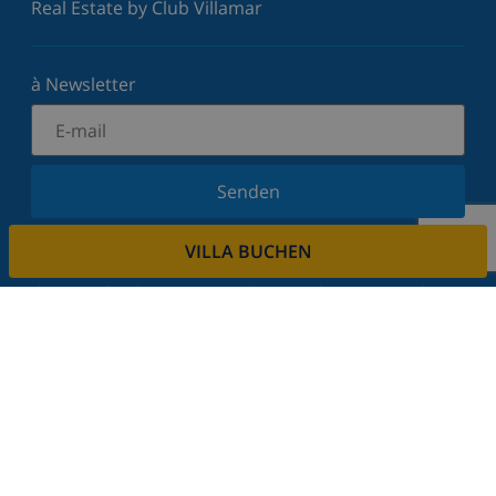
Real Estate by Club Villamar
à Newsletter
Senden
Melden Sie sich für unseren Newsletter an und
VILLA BUCHEN
bleiben Sie über Neuigkeiten und Angebote auf
dem Laufenden. Wir respektieren Ihre Privatsphäre.
Mieten sie ihre immobilie
Sie möchten Ihre Immobilie über uns vermieten?