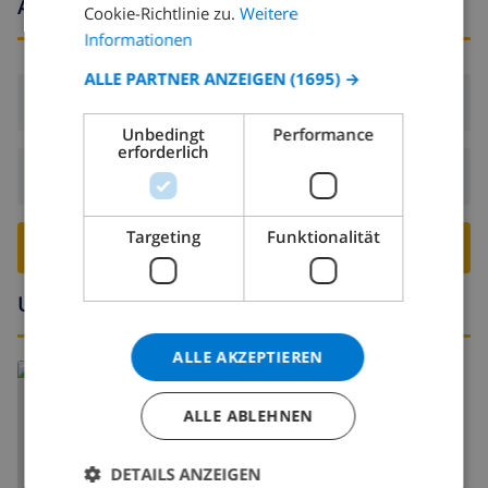
Ankunfts- und abfahrtszeiten
Cookie-Richtlinie zu.
Weitere
CATALAN
Informationen
ITALIAN
ALLE PARTNER ANZEIGEN
(1695) →
Ankunft:
Ab 16:00 vor 19:00
DANISH
Unbedingt
Performance
NORWEGIAN
erforderlich
Abreise:
Vor: 10:00
Targeting
Funktionalität
VILLA BUCHEN ›
Umgebung
ALLE AKZEPTIEREN
ALLE ABLEHNEN
DETAILS ANZEIGEN