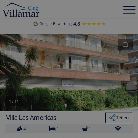
4.8
★★★★★
★★★★★
Google-Bewertung
1
/
11
Villa Las Americas
Teilen
4
1
1