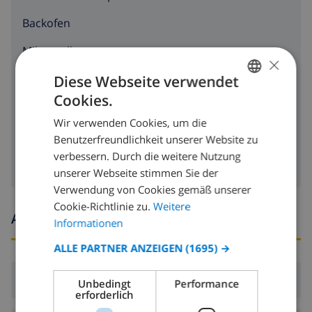
Backofen
Mikrowelle
×
Kühlschrank
Diese Webseite verwendet
Cookies.
GERMAN
Geschirrspülmaschine
Wir verwenden Cookies, um die
DUTCH
Waschmaschine
Benutzerfreundlichkeit unserer Website zu
FRENCH
verbessern. Durch die weitere Nutzung
unserer Webseite stimmen Sie der
SPANISH
Verwendung von Cookies gemäß unserer
GERMAN
Cookie-Richtlinie zu.
Weitere
Ankunfts- und abfahrtszeiten
CATALAN
Informationen
ITALIAN
ALLE PARTNER ANZEIGEN
(1695) →
DANISH
Ankunft:
Ab 16:00 vor 19:00
Unbedingt
Performance
NORWEGIAN
erforderlich