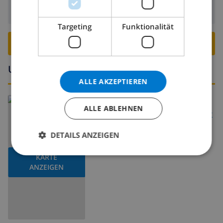
Abreise:
Vor: 10:00
Targeting
Funktionalität
VILLA BUCHEN ›
Umgebung
ALLE AKZEPTIEREN
Lesen Sie mehr über:
ALLE ABLEHNEN
Spanien
>
Costa Brava
>
Lloret de Mar
DETAILS ANZEIGEN
KARTE
ANZEIGEN