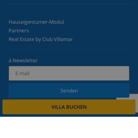
Hauseigentümer-Modul
Partners
Real Estate by Club Villamar
à Newsletter
Senden
Melden Sie sich für unseren Newsletter an und
VILLA BUCHEN
bleiben Sie über Neuigkeiten und Angebote auf
dem Laufenden. Wir respektieren Ihre Privatsphäre.