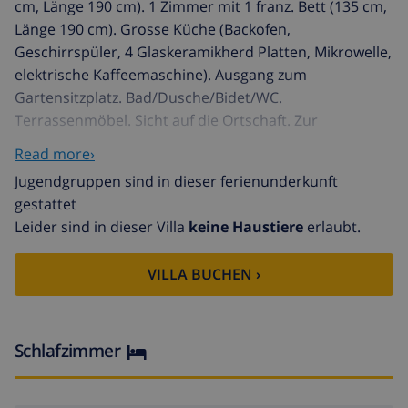
cm, Länge 190 cm). 1 Zimmer mit 1 franz. Bett (135 cm,
Länge 190 cm). Grosse Küche (Backofen,
Geschirrspüler, 4 Glaskeramikherd Platten, Mikrowelle,
elektrische Kaffeemaschine). Ausgang zum
Gartensitzplatz. Bad/Dusche/Bidet/WC.
Terrassenmöbel. Sicht auf die Ortschaft. Zur
Verfügung: Waschmaschine. Internet (Wireless LAN,
Read more›
gratis). Parkplatz Nr. 192 (überdacht). Geeignet für
Jugendgruppen sind in dieser ferienunderkunft
Familien. HUTG023039
gestattet
Fenals: Appartementhaus. Im Ortsteil Fenals, 1.5 km
Leider sind in dieser Villa
keine Haustiere
erlaubt.
vom Zentrum von Lloret, exzellente Lage: Absolut
zentral und dennoch ruhig, 400 m vom Meer, 400 m
VILLA BUCHEN ›
vom Strand, an einer Strasse. Zur Mitbenutzung:
Garten mit Rasen, Schwimmbad (13 x 7 m,
01.04.-31.10.). Kinderbecken, Aussendusche. Im Hause:
Fahrstuhl. Gemeinschaftsgarage. Lebensmittelgeschäft
Schlafzimmer
200 m, Restaurant 100 m, Bushaltestelle 150 m,
Sandstrand 400 m. Golfplatz 2.5 km. Nahe gelegene