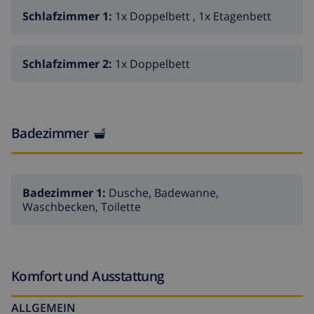
Sehenswürdigkeiten: Water Worls Lloret 3 km, Marine
Schlafzimmer 1:
1x Doppelbett , 1x Etagenbett
Land Blanes 14 km, Pueblo Medieval Tossa de mar 12
km. Jugendgruppen nur auf Anfrage.
Schlafzimmer 2:
1x Doppelbett
Badezimmer
Badezimmer 1:
Dusche, Badewanne,
Waschbecken, Toilette
Komfort und Ausstattung
ALLGEMEIN