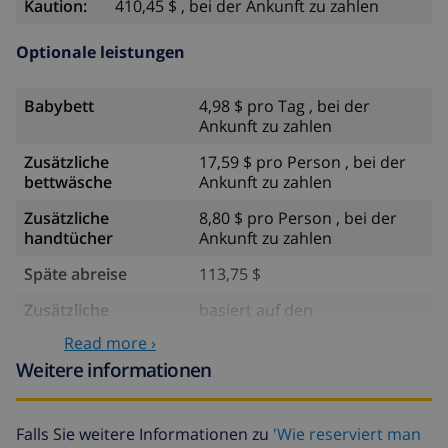
Kaution:
410,45 $ , bei der Ankunft zu zahlen
Optionale leistungen
Babybett
4,98 $ pro Tag , bei der
Ankunft zu zahlen
Zusätzliche
17,59 $ pro Person , bei der
bettwäsche
Ankunft zu zahlen
Zusätzliche
8,80 $ pro Person , bei der
handtücher
Ankunft zu zahlen
Späte abreise
113,75 $
Zusätzliche
basiert auf den
reinigung
Energieverbrauch
Read more ›
(52,77 $/HOUR)
Weitere informationen
Reiserücktrittsfonds:
4.80% der Gesamtsumme
Falls Sie weitere Informationen zu
'Wie reserviert man