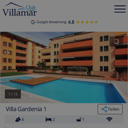
4.8
★★★★★
★★★★★
Google-Bewertung
1
/
13
Villa Gardenia 1
Teilen
6
2
1