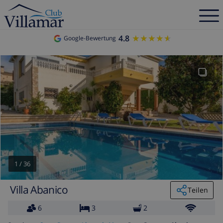
4.8
★★★★★
★★★★★
Google-Bewertung
1
/
36
Villa Abanico
Teilen
6
3
2