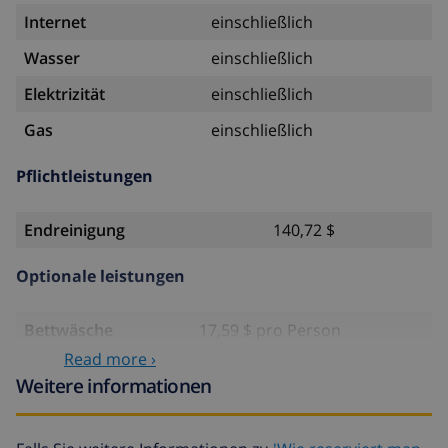
Internet
einschließlich
Wasser
einschließlich
Elektrizität
einschließlich
Gas
einschließlich
Pflichtleistungen
Endreinigung
140,72 $
Optionale leistungen
Bettwäsche
17,59 $ pro Person
Read more ›
Handtücher
8,80 $ pro Person
Weitere informationen
Babybett
4,19 $ pro Tag
Haustiere
10,05 $ pro Tag