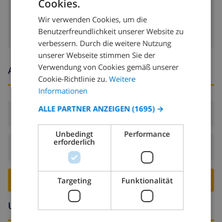
Cookies.
GERMAN
Satellitenfernsehen
Wir verwenden Cookies, um die
DUTCH
Benutzerfreundlichkeit unserer Website zu
FRENCH
verbessern. Durch die weitere Nutzung
unserer Webseite stimmen Sie der
SPANISH
Verwendung von Cookies gemäß unserer
Ankunfts- und abfahrtszeiten
GERMAN
Cookie-Richtlinie zu.
Weitere
CATALAN
Informationen
ITALIAN
ALLE PARTNER ANZEIGEN
(1695) →
Ankunft:
Ab 16:00 vor 21:00
DANISH
Unbedingt
Performance
NORWEGIAN
erforderlich
Abreise:
Vor: 10:00
VILLA BUCHEN ›
Targeting
Funktionalität
Umgebung