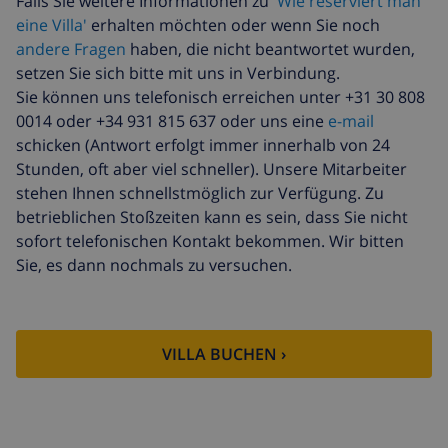
Falls Sie weitere Informationen zu
'Wie reserviert man
eine Villa'
erhalten möchten oder wenn Sie noch
Zusätzliche
17,59 $ pro Person
bettwäsche
andere Fragen
haben, die nicht beantwortet wurden,
setzen Sie sich bitte mit uns in Verbindung.
Zusätzliche
8,80 $ pro Person
Sie können uns telefonisch erreichen unter +31 30 808
handtücher
0014 oder +34 931 815 637 oder uns eine
e-mail
Späte abreise
113,75 $
schicken (Antwort erfolgt immer innerhalb von 24
Stunden, oft aber viel schneller). Unsere Mitarbeiter
Zusätzliche
basiert auf den
stehen Ihnen schnellstmöglich zur Verfügung. Zu
reinigung
Energieverbrauch
(52,77 $/HOUR)
betrieblichen Stoßzeiten kann es sein, dass Sie nicht
sofort telefonischen Kontakt bekommen. Wir bitten
Reiserücktrittsfonds:
4.80% der Gesamtsumme
Sie, es dann nochmals zu versuchen.
VILLA BUCHEN ›