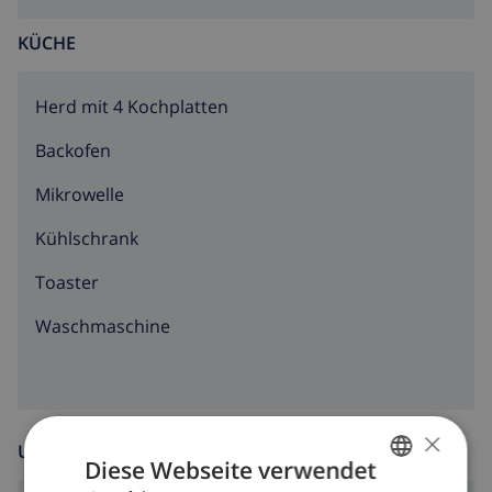
KÜCHE
Herd mit 4 Kochplatten
Backofen
Mikrowelle
Kühlschrank
Toaster
Waschmaschine
×
UNTERHALTUNG
Diese Webseite verwendet