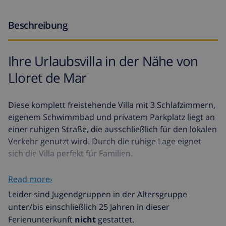
Beschreibung
Ihre Urlaubsvilla in der Nähe von
Lloret de Mar
Diese komplett freistehende Villa mit 3 Schlafzimmern,
eigenem Schwimmbad und privatem Parkplatz liegt an
einer ruhigen Straße, die ausschließlich für den lokalen
Verkehr genutzt wird. Durch die ruhige Lage eignet
sich die Villa perfekt für Familien.
Villa Abanic verfügt über eine Wohnfläche von 111m2
Read more›
und der Eingang befindet sich im ersten Stockwerk, auf
Leider sind Jugendgruppen in der Altersgruppe
Straßenebene. Hier befinden sich das schön
unter/bis einschließlich 25 Jahren in dieser
eingerichtete Wohnzimmer, die offene Küche, 3
Ferienunterkunft
nicht
gestattet.