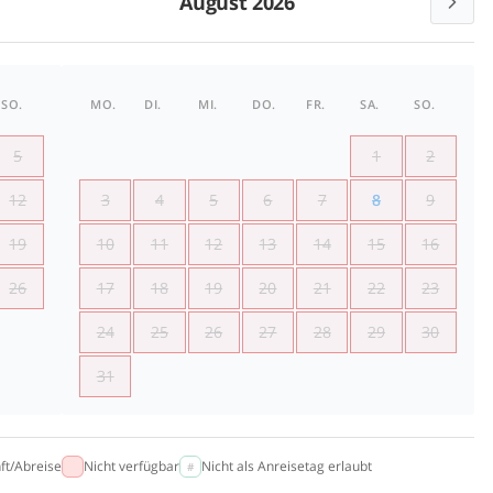
August 2026
SO.
MO.
DI.
MI.
DO.
FR.
SA.
SO.
5
1
2
12
3
4
5
6
7
8
9
19
10
11
12
13
14
15
16
26
17
18
19
20
21
22
23
24
25
26
27
28
29
30
31
ft/Abreise
Nicht verfügbar
Nicht als Anreisetag erlaubt