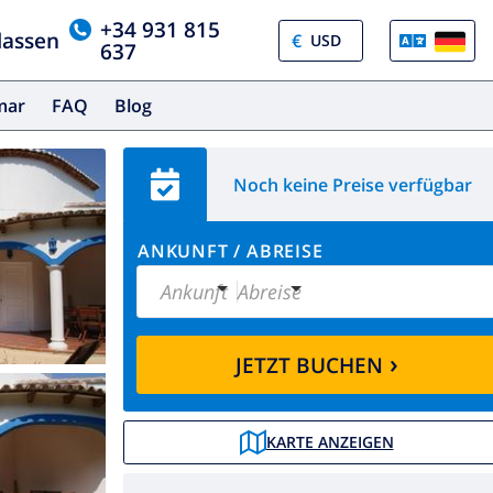
+34 931 815
lassen
€
637
amar
FAQ
Blog
Noch keine Preise verfügbar
ANKUNFT
/
ABREISE
Ankunft
Abreise
›
JETZT BUCHEN
KARTE ANZEIGEN