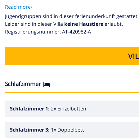
Die Bilder sind generalisierter, weil die 12 Hauser praktis
Read more›
Diese Villen verfügen über eine Klimaanlage -warm/kalt
Jugendgruppen sind in dieser ferienunderkunft gestattet
Leider sind in dieser Villa
keine Haustiere
erlaubt.
Gebühr)
Registrierungsnummer: AT-420982-A
In Denia ist alle Schönheit: Sandstrände , felsigen Bucht
führen zu unterschiedlichen Arten von Strand.
VI
"Els Molins" ist ein Sandstrand , mit einer Fläche von ca
Pedalos und Windsurfer.
Schlafzimmer
Schlafzimmer 1:
2x Einzelbetten
Schlafzimmer 3:
1x Doppelbett