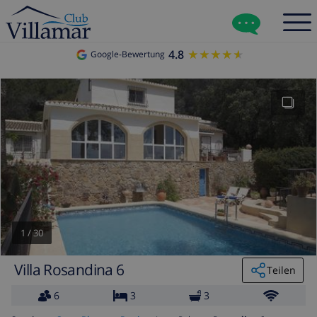
4.8
★★★★★
★★★★★
Google-Bewertung
1
/
30
Villa Rosandina 6
Teilen
6
3
3