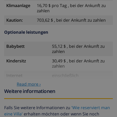
Klimaanlage
16,70 $ pro Tag , bei der Ankunft zu
zahlen
Kaution:
703,62 $ , bei der Ankunft zu zahlen
Optionale leistungen
Babybett
55,12 $ , bei der Ankunft zu
zahlen
Kindersitz
30,49 $ , bei der Ankunft zu
zahlen
Internet
einschließlich
Read more ›
Haustiere
60,98 $ , bei der Ankunft zu
zahlen
Weitere informationen
Wasser
einschließlich
Falls Sie weitere Informationen zu
'Wie reserviert man
Gas
einschließlich
eine Villa'
erhalten möchten oder wenn Sie noch