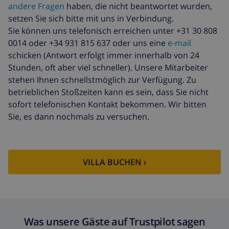
Zusätzliche
17,59 $ pro Person , bei der
andere Fragen
haben, die nicht beantwortet wurden,
bettwäsche
Ankunft zu zahlen
setzen Sie sich bitte mit uns in Verbindung.
Sie können uns telefonisch erreichen unter +31 30 808
Zusätzliche
8,80 $ pro Person , bei der
handtücher
Ankunft zu zahlen
0014 oder +34 931 815 637 oder uns eine
e-mail
schicken (Antwort erfolgt immer innerhalb von 24
Späte abreise
113,75 $
Stunden, oft aber viel schneller). Unsere Mitarbeiter
Zusätzliche
basiert auf den
stehen Ihnen schnellstmöglich zur Verfügung. Zu
reinigung
Energieverbrauch
betrieblichen Stoßzeiten kann es sein, dass Sie nicht
(52,77 $/HOUR)
sofort telefonischen Kontakt bekommen. Wir bitten
Sie, es dann nochmals zu versuchen.
Reiserücktrittsfonds:
4.80% der Gesamtsumme
VILLA BUCHEN ›
Was unsere Gäste auf Trustpilot sagen