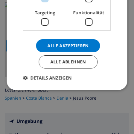
Targeting
Funktionalität
ALLE AKZEPTIEREN
KARTE ANZEIGEN
ALLE ABLEHNEN
DETAILS ANZEIGEN
Lesen Sie mehr über:
Spanien
>
Costa Blanca
>
Denia
>
Jesus Pobre
Umgebung