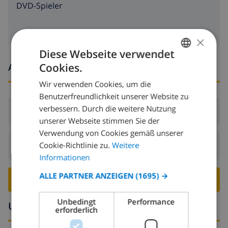
DVD-Spieler
von 5 Kilometern der Villa)
Kanusport, Kajaksport, Angeln, Tauchen,
Schnorcheln und Windsurfen (innerhalb von 10
×
Kilometern der Villa)
Diese Webseite verwendet
Ankunfts- und abfahrtszeiten
Surfen und Wasserski (innerhalb von 25 Kilometern
Cookies.
GERMAN
der Villa)
Wir verwenden Cookies, um die
DUTCH
Benutzerfreundlichkeit unserer Website zu
FRENCH
verbessern. Durch die weitere Nutzung
Ankunft:
Ab 16:00 vor 18:00
unserer Webseite stimmen Sie der
SPANISH
Verwendung von Cookies gemäß unserer
GERMAN
Cookie-Richtlinie zu.
Weitere
Abreise:
Vor: 09:00
CATALAN
Informationen
ITALIAN
ALLE PARTNER ANZEIGEN
(1695) →
VILLA BUCHEN ›
DANISH
Unbedingt
Performance
Umgebung
NORWEGIAN
erforderlich