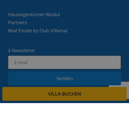
Hauseigentümer-Modul
Partners
Real Estate by Club Villamar
à Newsletter
Senden
Melden Sie sich für unseren Newsletter an und
VILLA BUCHEN
bleiben Sie über Neuigkeiten und Angebote auf
dem Laufenden. Wir respektieren Ihre Privatsphäre.