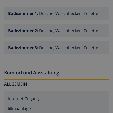
ensuite Badezimmer mit Einzelwaschbecken,
Dusche und Wasserklosett
Badezimmer 1:
Dusche, Waschbecken, Toilette
Badezimmer mit Einzelwaschbecken, Dusche und
Wasserklosett
Badezimmer 2:
Dusche, Waschbecken, Toilette
insgesamt 3 Badezimmer
Aussen
Badezimmer 3:
Dusche, Waschbecken, Toilette
privater Pool mit Abmessungen: 8M x 4M und 2M
Tiefe
Wintergarten
Komfort und Ausstattung
3 Terrassen, wovon 1 überdacht
ALLGEMEIN
Aussendusche
Freisitz und Essplatz im Freien
Internet-Zugang
überdachter privater Parkplatz und privater
Parkplatz
klimaanlage