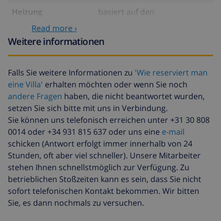
Heizung
basiert auf den
Energieverbrauch
Read more ›
(14,07 $/m³) , bei der Ankunft
Weitere informationen
zu zahlen
Verspätete ankunft
23,45 $ , bei der Ankunft zu
zahlen
Falls Sie weitere Informationen zu
'Wie reserviert man
eine Villa'
erhalten möchten oder wenn Sie noch
Zusätzliche
17,59 $ pro Person , bei der
andere Fragen
haben, die nicht beantwortet wurden,
bettwäsche
Ankunft zu zahlen
setzen Sie sich bitte mit uns in Verbindung.
Zusätzliche
8,80 $ pro Person , bei der
Sie können uns telefonisch erreichen unter +31 30 808
handtücher
Ankunft zu zahlen
0014 oder +34 931 815 637 oder uns eine
e-mail
Späte abreise
113,75 $
schicken (Antwort erfolgt immer innerhalb von 24
Stunden, oft aber viel schneller). Unsere Mitarbeiter
Zusätzliche
basiert auf den
stehen Ihnen schnellstmöglich zur Verfügung. Zu
reinigung
Energieverbrauch
betrieblichen Stoßzeiten kann es sein, dass Sie nicht
(52,77 $/HOUR)
sofort telefonischen Kontakt bekommen. Wir bitten
Reiserücktrittsfonds:
4.80% der Gesamtsumme
Sie, es dann nochmals zu versuchen.