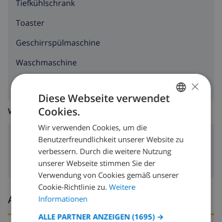
Tiefkühlschrank
Toaster
Geschirrspülmaschine
Waschmaschine
×
Diese Webseite verwendet
Cookies.
WOHNZIMMER
GERMAN
Wir verwenden Cookies, um die
DUTCH
Benutzerfreundlichkeit unserer Website zu
Kamin
FRENCH
verbessern. Durch die weitere Nutzung
unserer Webseite stimmen Sie der
SPANISH
Verwendung von Cookies gemäß unserer
GERMAN
Cookie-Richtlinie zu.
Weitere
Ankunfts- und abfahrtszeiten
CATALAN
Informationen
ITALIAN
ALLE PARTNER ANZEIGEN
(1695) →