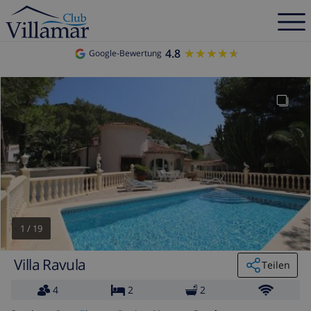
4.8
★★★★★
★★★★★
Google-Bewertung
1
/
19
Villa Ravula
Teilen
4
2
2