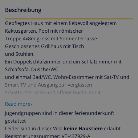
Beschreibung
Gepflegtes Haus mit einem liebevoll angelegtem
Kaktusgarten, Pool mit römischer
Treppe 4x8m gross mit Sonnenterrasse.
Geschlossenes Grillhaus mit Tisch
und Stühlen.
Ein Doppelschlafzimmer und ein Schlafzimmer mit
Schlafsofa, Dusche/WC
und einmal Bad/WC. Wohn-Esszimmer mit Sat-TV und
Smart TV und Ausgang zur verglasten
Schattenterrasse und offene Küche mit 4
Gaskochfelder, Backofen, Kühlschrank, Spülmaschine
Read more›
und Waschmaschine.
Jugendgruppen sind in dieser ferienunderkunft
Autoabstellplatz auf geschlossenem ca. 800qm
gestattet
grossem Grundstück, schlecht
Leider sind in dieser Villa
keine Haustiere
erlaubt.
Einsehbar. Haustiere sind erlaubt. Besitzer wäre
Registrierungsnummer: VT-437929-A