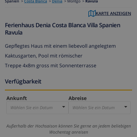
Spanien
>
Costa Blanca
>
Denia
>
Montgo >
Ravula
KARTE ANZEIGEN
Ferienhaus Denia Costa Blanca Villa Spanien
Ravula
Gepflegtes Haus mit einem liebevoll angelegtem
Kaktusgarten, Pool mit römischer
Treppe 4x8m gross mit Sonnenterrasse
Verfügbarkeit
Ankunft
Abreise
Wählen Sie ein Datum
Wählen Sie ein Datum
Außerhalb der Hochsaison können Sie gerne an jedem beliebigen
Wochentag anreisen