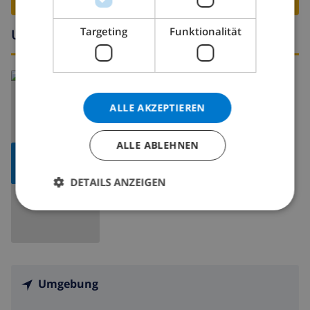
Targeting
Funktionalität
Umgebung
Lesen Sie mehr über:
Spanien
>
Costa Blanca
>
Denia
>
Denia
ALLE AKZEPTIEREN
ALLE ABLEHNEN
KARTE
ANZEIGEN
DETAILS ANZEIGEN
Umgebung