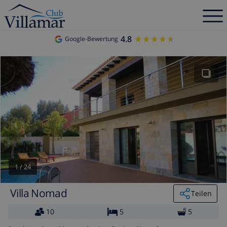
4.8
★★★★★
★★★★★
Google-Bewertung
1
/
24
Villa Nomad
Teilen
10
5
5