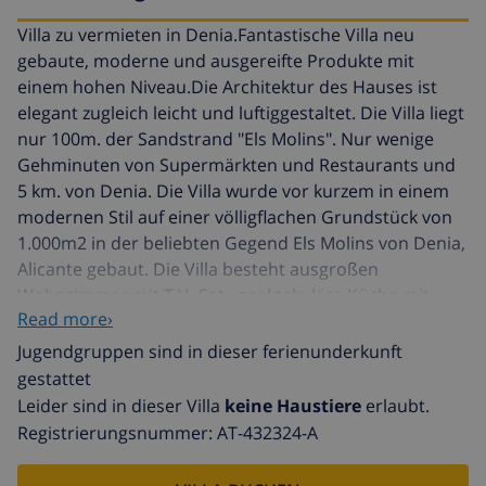
Villa zu vermieten in Denia.Fantastische Villa neu
gebaute, moderne und ausgereifte Produkte mit
einem hohen Niveau.Die Architektur des Hauses ist
elegant zugleich leicht und luftiggestaltet. Die Villa liegt
nur 100m. der Sandstrand "Els Molins". Nur wenige
Gehminuten von Supermärkten und Restaurants und
5 km. von Denia. Die Villa wurde vor kurzem in einem
modernen Stil auf einer völligflachen Grundstück von
1.000m2 in der beliebten Gegend Els Molins von Denia,
Alicante gebaut. Die Villa besteht ausgroßen
Wohnzimmer mit T.V.-Sat., spektakuläre Küche mit
Read more›
Geschirrspüler, Backofen, Kühlschrank,
Gefrierschrank, Mikrowelle, Kaffeemaschine,
Jugendgruppen sind in dieser ferienunderkunft
Toaster...mit 5 moderne Schlafzimmer mit begehbaren
gestattet
Kleiderschränken, 2 Badezimmer mit Dusche und
Leider sind in dieser Villa
keine Haustiere
erlaubt.
Badewanne und 3 Bäder mit Dusche. Die Villa verfügt
Registrierungsnummer: AT-432324-A
über eine Klimaanlage. Draußen gibt es Parkplatz für
mehrere Autos, Privatpool 8x4m. nierenförmig, Grill