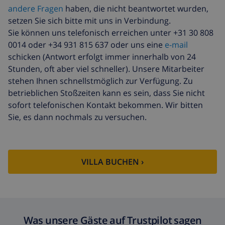
andere Fragen
haben, die nicht beantwortet wurden,
Zusätzliche
basiert auf den
setzen Sie sich bitte mit uns in Verbindung.
reinigung
Energieverbrauch
Sie können uns telefonisch erreichen unter +31 30 808
(52,77 $/HOUR)
0014 oder +34 931 815 637 oder uns eine
e-mail
Reiserücktrittsfonds:
4.80% der Gesamtsumme
schicken (Antwort erfolgt immer innerhalb von 24
Stunden, oft aber viel schneller). Unsere Mitarbeiter
stehen Ihnen schnellstmöglich zur Verfügung. Zu
betrieblichen Stoßzeiten kann es sein, dass Sie nicht
sofort telefonischen Kontakt bekommen. Wir bitten
Sie, es dann nochmals zu versuchen.
VILLA BUCHEN ›
Was unsere Gäste auf Trustpilot sagen