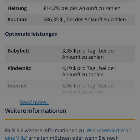
Heizung
€14.29, bei der Ankunft zu zahlen
Kaution:
586,35 $ , bei der Ankunft zu zahlen
Optionale leistungen
Babybett
3,35 $ pro Tag , bei der
Ankunft zu zahlen
Kindersitz
4,19 $ pro Tag , bei der
Ankunft zu zahlen
Internet
5,86 $ pro Tag , bei der
Ankunft zu zahlen
Read more ›
Zusätzliche
17,59 $ pro Person
bettwäsche
Weitere informationen
Zusätzliche
8,80 $ pro Person
handtücher
Falls Sie weitere Informationen zu
'Wie reserviert man
eine Villa'
erhalten möchten oder wenn Sie noch
Späte abreise
113,75 $