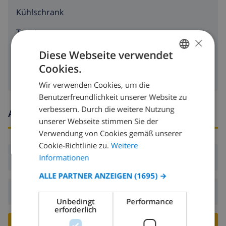
Kühlschrank
Toaster
×
Geschirrspülmaschine
Diese Webseite verwendet
Cookies.
GERMAN
Wir verwenden Cookies, um die
DUTCH
Benutzerfreundlichkeit unserer Website zu
FRENCH
verbessern. Durch die weitere Nutzung
Ankunfts- und abfahrtszeiten
unserer Webseite stimmen Sie der
SPANISH
Verwendung von Cookies gemäß unserer
GERMAN
Cookie-Richtlinie zu.
Weitere
CATALAN
Ankunft:
Ab 16:00 vor 20:00
Informationen
ITALIAN
ALLE PARTNER ANZEIGEN
(1695) →
DANISH
Abreise:
Vor: 10:00
Unbedingt
Performance
NORWEGIAN
erforderlich
VILLA BUCHEN ›