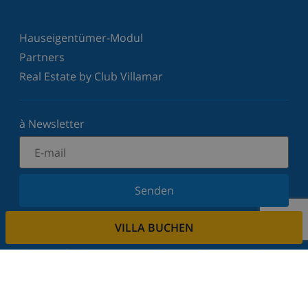
Hauseigentümer-Modul
Partners
Real Estate by Club Villamar
à Newsletter
Senden
Melden Sie sich für unseren Newsletter an und
VILLA BUCHEN
bleiben Sie über Neuigkeiten und Angebote auf
dem Laufenden. Wir respektieren Ihre Privatsphäre.