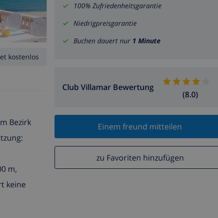
100% Zufriedenheitsgarantie
Niedrigpreisgarantie
Buchen dauert nur
1 Minute
et kostenlos
Club Villamar Bewertung
(8.0)
im Bezirk
Einem freund mitteilen
utzung:
zu Favoriten hinzufügen
00 m,
rt keine