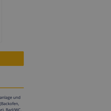
aanlage und
(Backofen,
ne). Bad/WC,