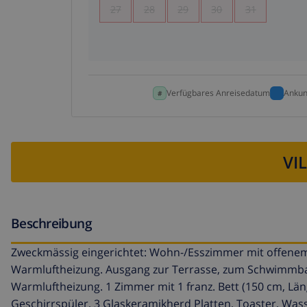
27
28
29
30
31
Verfügbares Anreisedatum
Ankun
VI
Beschreibung
Zweckmässig eingerichtet: Wohn-/Esszimmer mit offenem 
Warmluftheizung. Ausgang zur Terrasse, zum Schwimmbad.
Warmluftheizung. 1 Zimmer mit 1 franz. Bett (150 cm, Lä
Geschirrspüler, 3 Glaskeramikherd Platten, Toaster, Wass