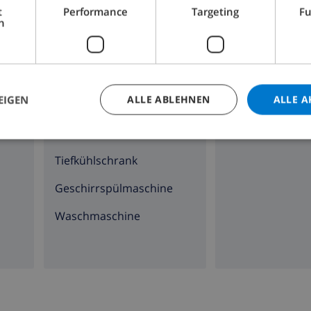
KÜCHE
WOHNZIMMER
t
Performance
Targeting
Fu
h
Herd mit 4 Kochplatten
Kamin
Backofen
EIGEN
ALLE ABLEHNEN
ALLE A
Mikrowelle
Kühlschrank
Tiefkühlschrank
Geschirrspülmaschine
Waschmaschine