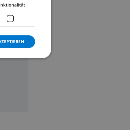
nktionalität
GERMAN
CATALAN
ITALIAN
DANISH
KZEPTIEREN
NORWEGIAN