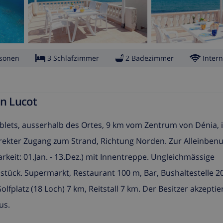
rsonen
3 Schlafzimmer
2 Badezimmer
Intern
en Lucot
blets, ausserhalb des Ortes, 9 km vom Zentrum von Dénia, 
irekter Zugang zum Strand, Richtung Norden. Zur Alleinben
rkeit: 01.Jan. - 13.Dez.) mit Innentreppe. Ungleichmässige
tück. Supermarkt, Restaurant 100 m, Bar, Bushaltestelle 2
fplatz (18 Loch) 7 km, Reitstall 7 km. Der Besitzer akzeptie
us.