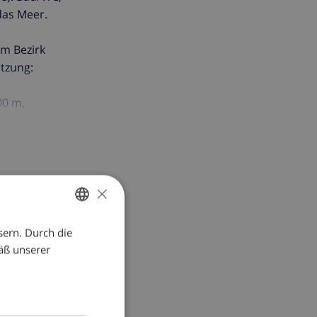
das Meer.
im Bezirk
utzung:
00 m,
rt keine
×
sern. Durch die
GERMAN
äß unserer
DUTCH
FRENCH
SPANISH