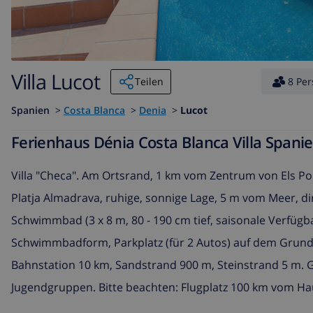
Villa Lucot
Teilen
8 Pe
Spanien
>
Costa Blanca
>
Denia
>
Lucot
Ferienhaus Dénia Costa Blanca Villa Spani
Villa "Checa". Am Ortsrand, 1 km vom Zentrum von Els Po
Platja Almadrava, ruhige, sonnige Lage, 5 m vom Meer, d
Schwimmbad (3 x 8 m, 80 - 190 cm tief, saisonale Verfügba
Schwimmbadform, Parkplatz (für 2 Autos) auf dem Grunds
Bahnstation 10 km, Sandstrand 900 m, Steinstrand 5 m. Gol
Jugendgruppen. Bitte beachten: Flugplatz 100 km vom Ha