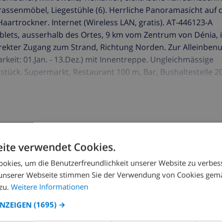
rrassenmöbel, Liegestühle (6). Herrliche Panoramasicht auf 
aartrockner. Internet (Wireless LAN, gratis). AT-446123-A
blets, ausserhalb des Ortes, 9 km vom Zentrum von Dénia, 
irekter Zugang zum Strand, Richtung Norden. Zur Alleinben
rkeit: 01.Jan. - 13.Dez.) mit Innentreppe. Ungleichmässige
tück. Supermarkt, Restaurant 100 m, Bar, Bushaltestelle 2
fplatz (18 Loch) 7 km, Reitstall 7 km. Der Besitzer akzeptie
us.
ite verwendet Cookies.
LLA BUCHEN ›
okies, um die Benutzerfreundlichkeit unserer Website zu verbes
unserer Webseite stimmen Sie der Verwendung von Cookies gem
zu.
Weitere Informationen
ANZEIGEN
(1695) →