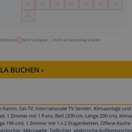
24
25
26
27
28
29
30
31
ft/Abreise
Nicht verfügbar
Nicht als Anreisetag erlaubt
LLA BUCHEN ›
Kamin, Sat-TV, Internationale TV-Sender, Klimaanlage und
 1 Zimmer mit 1 franz. Bett (200 cm, Länge 200 cm), Klim
nge 190 cm). 1 Zimmer mit 1 x 2 Etagenbetten. Offene Küche 
erkocher, Mikrowelle, Tiefkühler, elektrische Kaffeemaschi