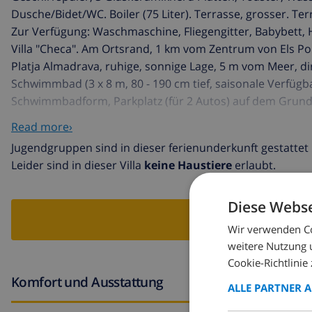
Dusche/Bidet/WC. Boiler (75 Liter). Terrasse, grosser. Te
Zur Verfügung: Waschmaschine, Fliegengitter, Babybett, H
Villa "Checa". Am Ortsrand, 1 km vom Zentrum von Els Po
Platja Almadrava, ruhige, sonnige Lage, 5 m vom Meer, d
Schwimmbad (3 x 8 m, 80 - 190 cm tief, saisonale Verfügba
Schwimmbadform, Parkplatz (für 2 Autos) auf dem Grunds
Bahnstation 10 km, Sandstrand 900 m, Steinstrand 5 m. Gol
Read more›
Jugendgruppen. Bitte beachten: Flugplatz 100 km vom Ha
Jugendgruppen sind in dieser ferienunderkunft gestattet
Leider sind in dieser Villa
keine Haustiere
erlaubt.
Diese Webse
VI
Wir verwenden Co
weitere Nutzung 
Cookie-Richtlinie 
Komfort und Ausstattung
ALLE PARTNER 