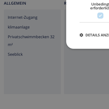
ALLGEMEIN
RUND UMS HAUS
Unbeding
erforderlic
Internet-Zugang
Parkplatz
klimaanlage
Terrasse
DETAILS ANZ
Privatschwimmbecken 32
m²
Seeblick