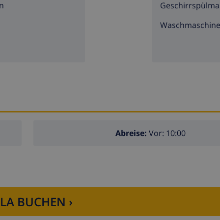
Kilometern des Ferienhauses)
n
Geschirrspülma
lometern des Ferienhauses)
Waschmaschin
0 Metern des Ferienhauses)
etern des Ferienhauses)
des Ferienhauses)
rn
s Ferienhauses
Abreise:
Vor: 10:00
tützung
LLA BUCHEN ›