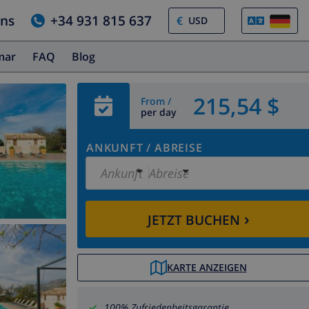
uns
+34 931 815 637
€
amar
FAQ
Blog
215,54 $
From /
per day
ANKUNFT
/
ABREISE
Ankunft
Abreise
›
JETZT BUCHEN
KARTE ANZEIGEN
100% Zufriedenheitsgarantie