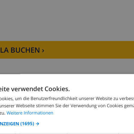
LLA BUCHEN ›
Geschirrspülmaschine, Kühl-Gefrierkombination, Kaffeemas
ite verwendet Cookies.
okies, um die Benutzerfreundlichkeit unserer Website zu verbes
Schlafzimmer 2:
1x Doppelbett
unserer Webseite stimmen Sie der Verwendung von Cookies gem
nd mit Badezimmer ensuite
zu.
Weitere Informationen
ANZEIGEN
(1695) →
d Toilette