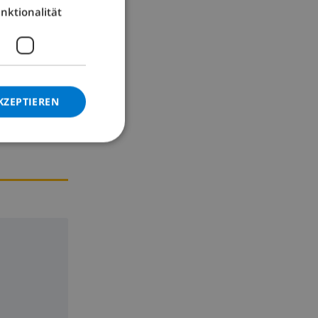
nktionalität
GERMAN
CATALAN
ITALIAN
DANISH
KZEPTIEREN
NORWEGIAN