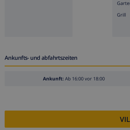
nächster Strand: Las Marinas, Denia (innerhalb von 5 
Garte
nächster Hafen: Puerto de Denia (innerhalb von 10 Ki
Grill
nächster Park: Parque centro salud (innerhalb von 20
nächster Flughafen: Alicante (innerhalb von 100 Kilom
zweitnächster Flughafen: Valencia ( > 100 Kilometern 
Haustiere sind nicht erlaubt
Ankunfts- und abfahrtszeiten
Die Unterkunft ist sehr geeignet für Familien mit Kinde
Anlagen und Dienstleistungen enthalten im Mietpreis de
Ankunft:
Ab 16:00 vor 18:00
Internet (WiFi)
Bügeleisen und-brett
Bettwäsche und Handtücher
Rezeptionsdienst und 24 Stunden telefonische Unters
VI
Tischfußball