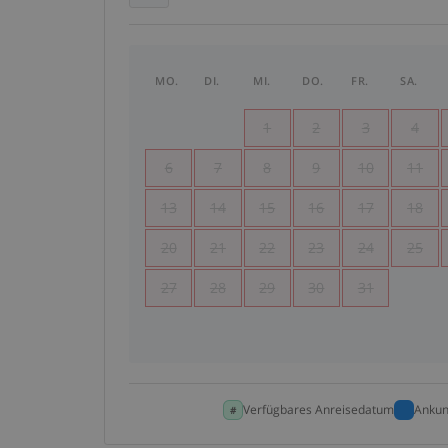
MO.
DI.
MI.
DO.
FR.
SA.
1
2
3
4
6
7
8
9
10
11
13
14
15
16
17
18
20
21
22
23
24
25
27
28
29
30
31
Verfügbares Anreisedatum
Ankun