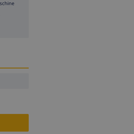
schine
e