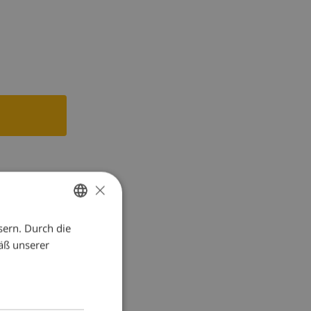
chine,
×
sern. Durch die
GERMAN
äß unserer
DUTCH
FRENCH
SPANISH