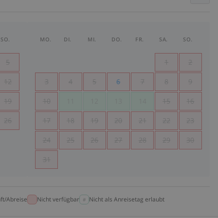
SO.
MO.
DI.
MI.
DO.
FR.
SA.
SO.
5
1
2
12
3
4
5
6
7
8
9
19
10
11
12
13
14
15
16
26
17
18
19
20
21
22
23
24
25
26
27
28
29
30
31
ft/Abreise
Nicht verfügbar
Nicht als Anreisetag erlaubt