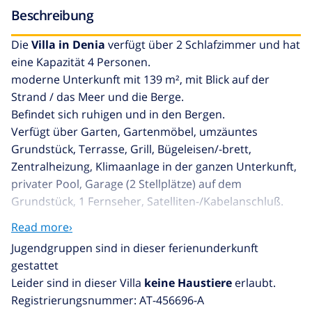
Beschreibung
Die
Villa in Denia
verfügt über 2 Schlafzimmer und hat
eine Kapazität 4 Personen.
moderne Unterkunft mit 139 m², mit Blick auf der
Strand / das Meer und die Berge.
Befindet sich ruhigen und in den Bergen.
Verfügt über Garten, Gartenmöbel, umzäuntes
Grundstück, Terrasse, Grill, Bügeleisen/-brett,
Zentralheizung, Klimaanlage in der ganzen Unterkunft,
privater Pool, Garage (2 Stellplätze) auf dem
Grundstück, 1 Fernseher, Satelliten-/Kabelanschluß.
Die Offene Küche mit Ceranfeld ist ausgestattet mit
Read more›
Kühlschrank, Mikrowelle, Backofen, Gefrierschrank,
Jugendgruppen sind in dieser ferienunderkunft
Waschmaschine, Spülmaschine, Geschirr/Besteck,
gestattet
Kochutensilien, Kaffeemaschine und Toaster.
Leider sind in dieser Villa
keine Haustiere
erlaubt.
Registrierungsnummer: AT-456696-A