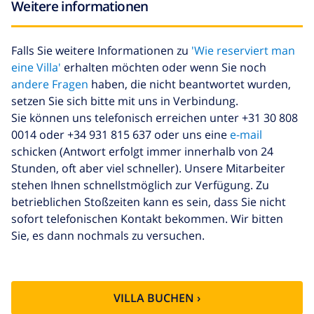
bettwäsche
Ankunft zu zahlen
Weitere informationen
Zusätzliche
8,80 $ pro Person , bei der
handtücher
Ankunft zu zahlen
Falls Sie weitere Informationen zu
'Wie reserviert man
eine Villa'
erhalten möchten oder wenn Sie noch
Späte abreise
113,75 $
andere Fragen
haben, die nicht beantwortet wurden,
Zusätzliche
basiert auf den
setzen Sie sich bitte mit uns in Verbindung.
reinigung
Energieverbrauch
Sie können uns telefonisch erreichen unter +31 30 808
(52,77 $/HOUR)
0014 oder +34 931 815 637 oder uns eine
e-mail
Reiserücktrittsfonds:
4.80% der Gesamtsumme
schicken (Antwort erfolgt immer innerhalb von 24
Stunden, oft aber viel schneller). Unsere Mitarbeiter
stehen Ihnen schnellstmöglich zur Verfügung. Zu
betrieblichen Stoßzeiten kann es sein, dass Sie nicht
sofort telefonischen Kontakt bekommen. Wir bitten
Sie, es dann nochmals zu versuchen.
VILLA BUCHEN ›