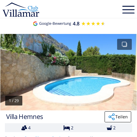
4.8
★★★★★
★★★★★
Google-Bewertung
1
/
29
Villa Hemnes
Teilen
4
2
2