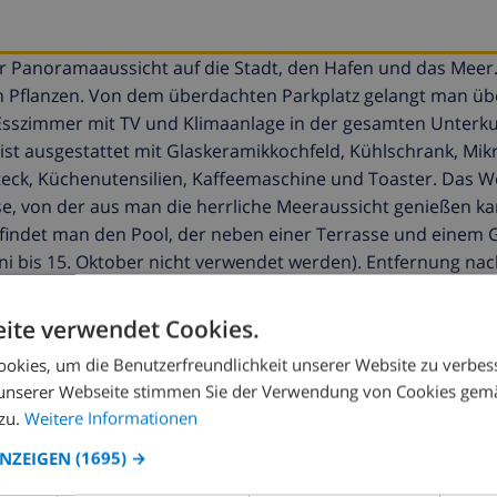
r Panoramaaussicht auf die Stadt, den Hafen und das Meer
 Pflanzen. Von dem überdachten Parkplatz gelangt man übe
szimmer mit TV und Klimaanlage in der gesamten Unterkun
st ausgestattet mit Glaskeramikkochfeld, Kühlschrank, Mikr
teck, Küchenutensilien, Kaffeemaschine und Toaster. Das
se, von der aus man die herrliche Meeraussicht genießen k
indet man den Pool, der neben einer Terrasse und einem Gri
ni bis 15. Oktober nicht verwendet werden). Entfernung nac
te 2,6 km. Ein Auto ist erforderlich. Die Heizkosten (Gas,
lektrizität und Heizung (Gas, Öl oder Pellets) sowie WLAN, B
ite verwendet Cookies.
ngen richtet sich nach den Bedingungen der Agentur.
okies, um die Benutzerfreundlichkeit unserer Website zu verbes
unserer Webseite stimmen Sie der Verwendung von Cookies gem
zu.
Weitere Informationen
ANZEIGEN
(1695) →