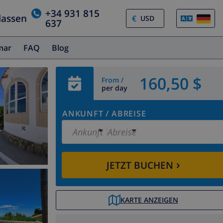
+34 931 815
lassen
€
637
amar
FAQ
Blog
160,50 $
From /
per day
ANKUNFT
/
ABREISE
Ankunft
Abreise
›
JETZT BUCHEN
KARTE ANZEIGEN