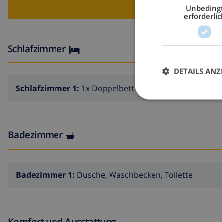
VI
Unbeding
erforderlic
Schlafzimmer
DETAILS ANZ
Schlafzimmer 1:
1x Doppelbett
Badezimmer
Badezimmer 1:
Dusche, Waschbecken, Toilette
Komfort und Ausstattung