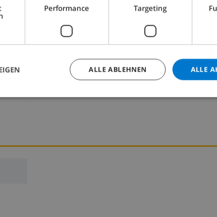
LLA BUCHEN ›
t
Performance
Targeting
Fu
h
EIGEN
ALLE ABLEHNEN
ALLE A
Schlafzimmer 2:
1x Doppelbett