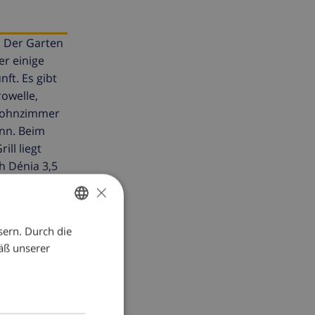
. Der Garten
r einige
ft. Es gibt
owelle,
 Wohnzimmer
ann. Beim
ll liegt
h Dénia 3,5
 Öl oder
×
ettwäsche und
sern. Durch die
GERMAN
äß unserer
DUTCH
FRENCH
SPANISH