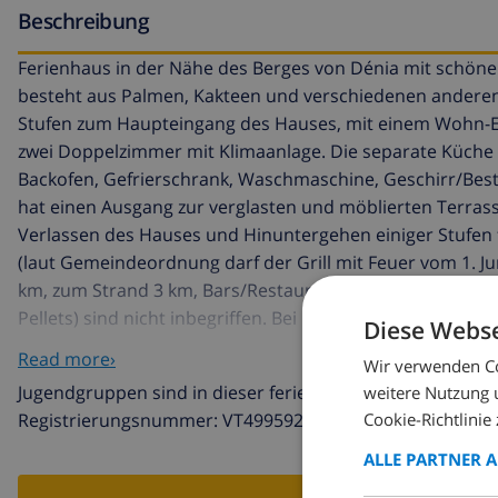
Beschreibung
Ferienhaus in der Nähe des Berges von Dénia mit schöne
besteht aus Palmen, Kakteen und verschiedenen anderen
Stufen zum Haupteingang des Hauses, mit einem Wohn-Es
zwei Doppelzimmer mit Klimaanlage. Die separate Küche i
Backofen, Gefrierschrank, Waschmaschine, Geschirr/Bes
hat einen Ausgang zur verglasten und möblierten Terras
Verlassen des Hauses und Hinuntergehen einiger Stufen f
(laut Gemeindeordnung darf der Grill mit Feuer vom 1. Ju
km, zum Strand 3 km, Bars/Restaurants 2 km und Supermärk
Pellets) sind nicht inbegriffen. Bei Langzeitmieten sind E
Diese Webse
Handtücher nicht inbegriffen. Der Preis der Dienstleistu
Read more›
Wir verwenden Co
Jugendgruppen sind in dieser ferienunderkunft gestattet
weitere Nutzung 
Cookie-Richtlinie 
Registrierungsnummer: VT499592A
ALLE PARTNER 