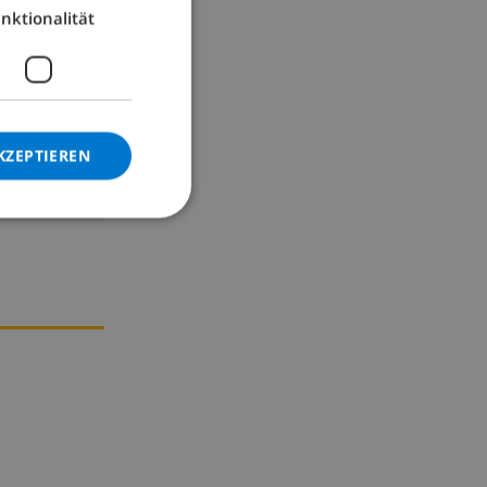
nktionalität
GERMAN
CATALAN
ITALIAN
DANISH
KZEPTIEREN
NORWEGIAN