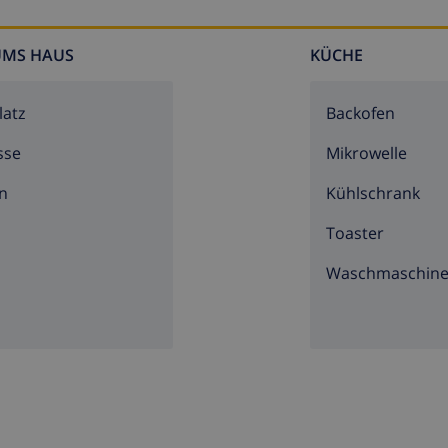
UMS HAUS
KÜCHE
latz
Backofen
sse
Mikrowelle
n
Kühlschrank
Toaster
Waschmaschin