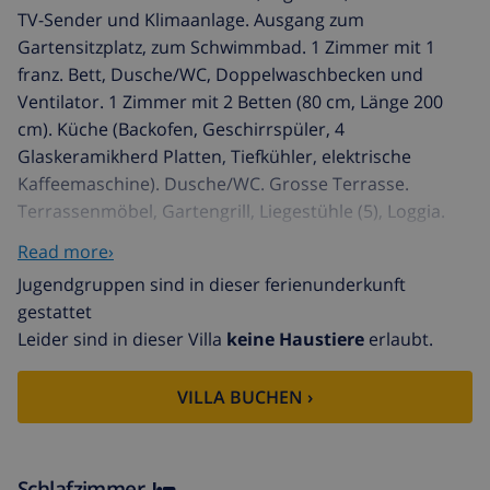
TV-Sender und Klimaanlage. Ausgang zum
Gartensitzplatz, zum Schwimmbad. 1 Zimmer mit 1
franz. Bett, Dusche/WC, Doppelwaschbecken und
Ventilator. 1 Zimmer mit 2 Betten (80 cm, Länge 200
cm). Küche (Backofen, Geschirrspüler, 4
Glaskeramikherd Platten, Tiefkühler, elektrische
Kaffeemaschine). Dusche/WC. Grosse Terrasse.
Terrassenmöbel, Gartengrill, Liegestühle (5), Loggia.
Zur Verfügung: Waschmaschine. Internet (Wireless
Read more›
LAN, gratis). Bitte beachten: Nichtraucher-Haus.
Jugendgruppen sind in dieser ferienunderkunft
R000000001
gestattet
Barranquets 1 km von Els Poblets: Sehr moderne,
Leider sind in dieser Villa
keine Haustiere
erlaubt.
schöne, sehr komfortable Villa "Magnolia". 880 m vom
Meer, 880 m vom Strand, Richtung Südwesten. Zur
VILLA BUCHEN ›
Alleinbenutzung: gepflegter Garten (eingezäunt) mit
Pflanzen und Bäumen, Schwimmbad (4 x 8 m, 32 m2,
90 - 210 cm tief, 01.01.-31.12.). Aussendusche, Terrasse
(60 m2), Gartenmöbel, Grill. Im Hause: Zentralheizung.
Schlafzimmer