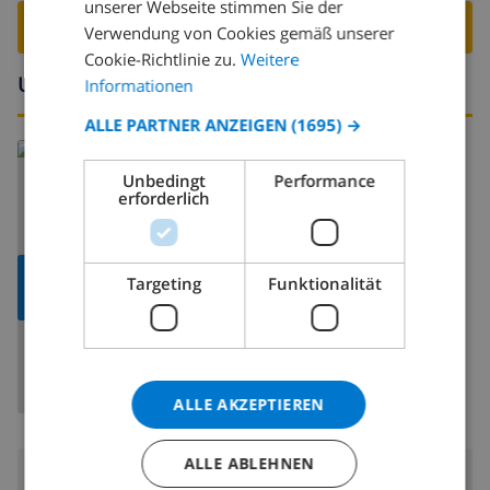
unserer Webseite stimmen Sie der
SPANISH
VILLA BUCHEN ›
Verwendung von Cookies gemäß unserer
GERMAN
Cookie-Richtlinie zu.
Weitere
Umgebung
CATALAN
Informationen
ITALIAN
ALLE PARTNER ANZEIGEN
(1695) →
Lesen Sie mehr über:
DANISH
Unbedingt
Performance
Spanien
>
Costa Blanca
>
Denia
NORWEGIAN
erforderlich
KARTE
Targeting
Funktionalität
ANZEIGEN
ALLE AKZEPTIEREN
ALLE ABLEHNEN
Umgebung