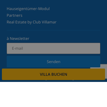
Hauseigentümer-Modul
Partners
Real Estate by Club Villamar
à Newsletter
Senden
Melden Sie sich für unseren Newsletter an und
VILLA BUCHEN
bleiben Sie über Neuigkeiten und Angebote auf
dem Laufenden. Wir respektieren Ihre Privatsphäre.