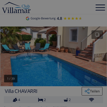
4.8
★★★★★
★★★★★
Google-Bewertung
1
/
39
Villa CHAVARRI
Teilen
4
2
2