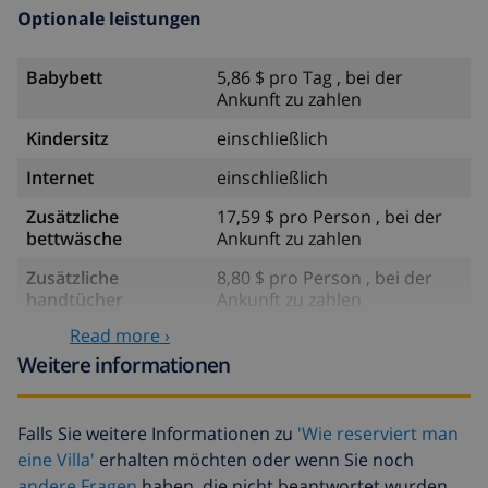
Optionale leistungen
Babybett
5,86 $ pro Tag , bei der
Ankunft zu zahlen
Kindersitz
einschließlich
Internet
einschließlich
Zusätzliche
17,59 $ pro Person , bei der
bettwäsche
Ankunft zu zahlen
Zusätzliche
8,80 $ pro Person , bei der
handtücher
Ankunft zu zahlen
Read more ›
Späte abreise
113,75 $
Weitere informationen
Zusätzliche
basiert auf den
reinigung
Energieverbrauch
(52,77 $/HOUR)
Falls Sie weitere Informationen zu
'Wie reserviert man
eine Villa'
erhalten möchten oder wenn Sie noch
Reiserücktrittsfonds:
4.80% der Gesamtsumme
andere Fragen
haben, die nicht beantwortet wurden,