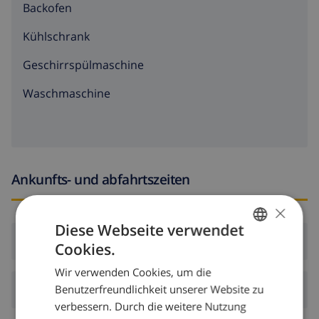
Backofen
Kühlschrank
Geschirrspülmaschine
Waschmaschine
Ankunfts- und abfahrtszeiten
×
Diese Webseite verwendet
Ankunft:
Ab 16:00 vor 19:00
Cookies.
GERMAN
Wir verwenden Cookies, um die
DUTCH
Benutzerfreundlichkeit unserer Website zu
Abreise:
Vor: 10:00
FRENCH
verbessern. Durch die weitere Nutzung