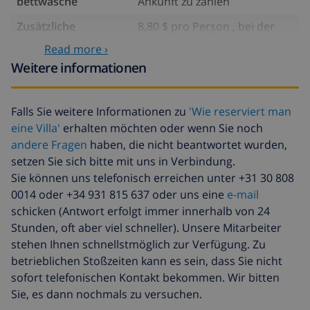
bettwäsche
Ankunft zu zahlen
Zusätzliche
8,80 $ pro Person , bei der
handtücher
Ankunft zu zahlen
Read more ›
Späte abreise
113,75 $
Weitere informationen
Zusätzliche
basiert auf den
reinigung
Energieverbrauch
Falls Sie weitere Informationen zu
'Wie reserviert man
(52,77 $/HOUR)
eine Villa'
erhalten möchten oder wenn Sie noch
Reiserücktrittsfonds:
4.80% der Gesamtsumme
andere Fragen
haben, die nicht beantwortet wurden,
setzen Sie sich bitte mit uns in Verbindung.
Sie können uns telefonisch erreichen unter +31 30 808
0014 oder +34 931 815 637 oder uns eine
e-mail
schicken (Antwort erfolgt immer innerhalb von 24
Stunden, oft aber viel schneller). Unsere Mitarbeiter
stehen Ihnen schnellstmöglich zur Verfügung. Zu
betrieblichen Stoßzeiten kann es sein, dass Sie nicht
sofort telefonischen Kontakt bekommen. Wir bitten
Sie, es dann nochmals zu versuchen.