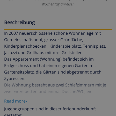
Wochentag anreisen
Beschreibung
In 2007 neuerschlossene schöne Wohnanlage mit
Gemeinschaftspool, grosser Grünfläche,
Kinderplanschbecken , Kinderspielplatz, Tennisplatz,
Jacuzzi und Grillhaus mit drei Grillstellen.
Das Appartement (Wohnung) befindet sich im
Erdgeschoss und hat einen eigenen Garten mit
Gartensitzplatz, die Gärten sind abgetrennt durch
Zypressen.
Die Wohnung besteht aus zwei Schlafzimmern mit je
zwei Einzelbetten und einmal Dusche/WC, ein
Doppelschlafzimmer mit eigenem Bad/WC.
Read more›
Moderne offene Küche mit Theke, ausgestattet mit
Jugendgruppen sind in dieser ferienunderkunft
Ceranfeld, Backofen, Geschirrspüler, Micro,
gestattet