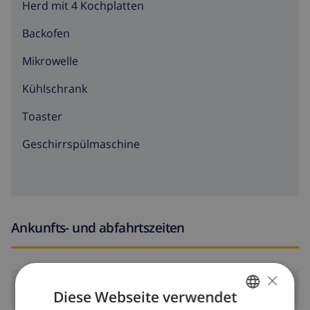
Herd mit 4 Kochplatten
Backofen
Mikrowelle
Kühlschrank
Toaster
Geschirrspülmaschine
Ankunfts- und abfahrtszeiten
×
Ankunft:
Ab 16:00 vor 19:00
Diese Webseite verwendet