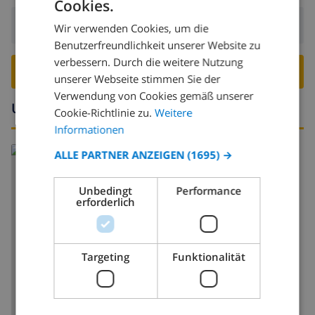
Cookies.
GERMAN
Abreise:
Vor: 10:00
Wir verwenden Cookies, um die
DUTCH
Benutzerfreundlichkeit unserer Website zu
FRENCH
verbessern. Durch die weitere Nutzung
VILLA BUCHEN ›
unserer Webseite stimmen Sie der
SPANISH
Verwendung von Cookies gemäß unserer
GERMAN
Umgebung
Cookie-Richtlinie zu.
Weitere
CATALAN
Informationen
ITALIAN
ALLE PARTNER ANZEIGEN
(1695) →
DANISH
Unbedingt
Performance
NORWEGIAN
erforderlich
KARTE ANZEIGEN
Targeting
Funktionalität