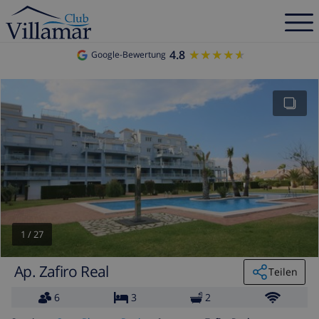
4.8
★★★★★
★★★★★
Google-Bewertung
1
/
27
Ap. Zafiro Real
Teilen
6
3
2