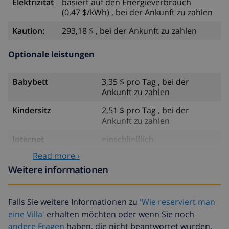
Elektrizität
basiert auf den Energieverbrauch
(0,47 $/kWh) , bei der Ankunft zu zahlen
Kaution:
293,18 $ , bei der Ankunft zu zahlen
Optionale leistungen
Babybett
3,35 $ pro Tag , bei der
Ankunft zu zahlen
Kindersitz
2,51 $ pro Tag , bei der
Ankunft zu zahlen
Internet
einschließlich
Read more ›
Verspätete ankunft
23,45 $ , bei der Ankunft zu
zahlen
Weitere informationen
Reiserücktrittsfonds:
4.80% der Gesamtsumme
Falls Sie weitere Informationen zu
'Wie reserviert man
eine Villa'
erhalten möchten oder wenn Sie noch
andere Fragen
haben, die nicht beantwortet wurden,