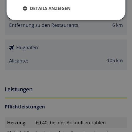
2 km
Entfernung zu den Geschäften:
DETAILS ANZEIGEN
Entfernung zu den
6 km
Ausgehmöglichkeiten:
6 km
Entfernung zu den Restaurants:
Flughäfen:
105 km
Alicante:
Leistungen
Pflichtleistungen
Heizung
€0.40, bei der Ankunft zu zahlen