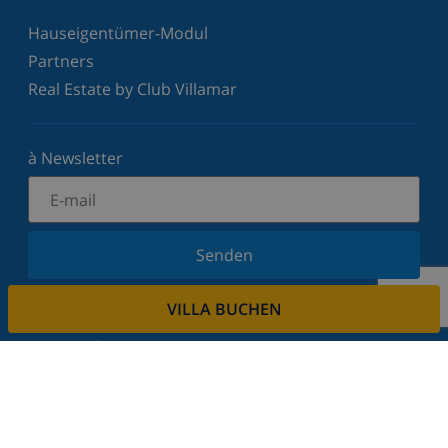
Hauseigentümer-Modul
Partners
Real Estate by Club Villamar
à Newsletter
Senden
Melden Sie sich für unseren Newsletter an und
VILLA BUCHEN
bleiben Sie über Neuigkeiten und Angebote auf
dem Laufenden. Wir respektieren Ihre Privatsphäre.