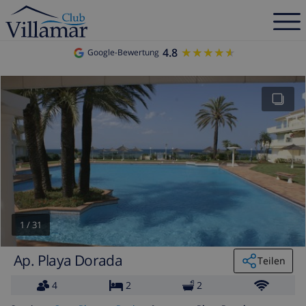
4.8
★★★★★
★★★★★
Google-Bewertung
1
/
31
Ap. Playa Dorada
Teilen
4
2
2