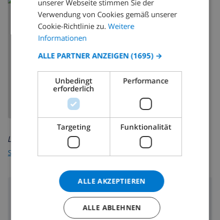
unserer Webseite stimmen Sie der
SPANISH
Verwendung von Cookies gemäß unserer
GERMAN
Cookie-Richtlinie zu.
Weitere
CATALAN
Informationen
ITALIAN
ALLE PARTNER ANZEIGEN
(1695) →
KARTE ANZEIGEN
DANISH
Unbedingt
Performance
NORWEGIAN
erforderlich
Targeting
Funktionalität
Lesen Sie mehr über:
Spanien
>
Costa Blanca
>
Denia
ALLE AKZEPTIEREN
Umgebung
ALLE ABLEHNEN
100 m
Entfernung zum Strand: