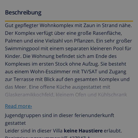
Beschreibung
Gut gepflegter Wohnkomplex mit Zaun in Strand nähe.
Der Komplex verfügt über eine große Rasenfläche,
Palmen und eine Vielzahl von Pflanzen. Ein sehr großer
Swimmingpool mit einem separaten kleineren Pool für
Kinder. Die Wohnung befindet sich am Ende des
Komplexes im ersten Stock ohne Aufzug. Sie besteht
aus einem Wohn-Esszimmer mit TV/SAT und Zugang
zur Terrasse mit Blick auf den gesamten Komplex und
das Meer. Eine offene Küche ausgestattet mit
Glaskeramikkochfeld, kleinem Ofen und Kühlschrank
mit Gefrierfach. Es gibt ein Doppelzimmer mit einem
Read more›
Bett von 150 cm und ein weiteres Doppelzimmer mit
Jugendgruppen sind in dieser ferienunderkunft
zwei Einzelbetten, eine Toilette mit Waschmaschine
gestattet
und ein Badezimmer. Die gesamte Wohnung verfügt
Leider sind in dieser Villa
keine Haustiere
erlaubt.
über Klimaanlage (Preisliste beachten). Entfernung