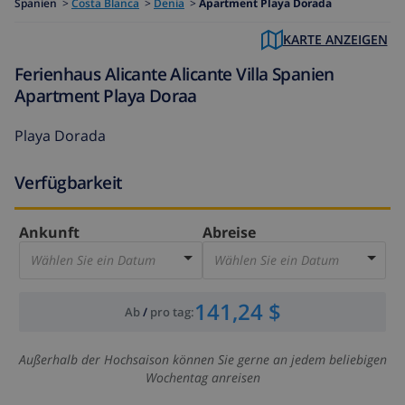
Spanien
>
Costa Blanca
>
Denia
>
Apartment Playa Dorada
KARTE ANZEIGEN
Ferienhaus Alicante Alicante Villa Spanien
Apartment Playa Doraa
Playa Dorada
Verfügbarkeit
Ankunft
Abreise
Wählen Sie ein Datum
Wählen Sie ein Datum
141,24 $
Ab
/
pro tag
:
Außerhalb der Hochsaison können Sie gerne an jedem beliebigen
Wochentag anreisen