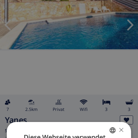
7
2.5km
Privat
wifi
3
3
Yanes
×
Spanien
-
Costa Brava
-
Blanes
Diese Webseite verwendet
ab
/