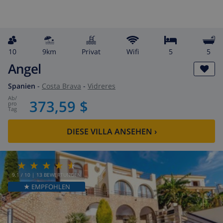
10
9km
Privat
wifi
5
5
Angel
Spanien
-
Costa Brava
-
Vidreres
ab
/
373,59 $
pro
Tag
DIESE VILLA ANSEHEN
›
9.1
/ 10 |
13
BEWERTUNGEN
★ EMPFOHLEN