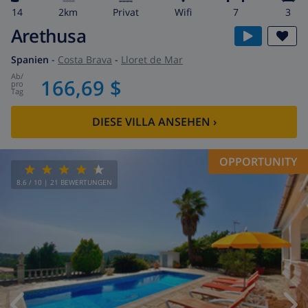
14
2km
Privat
wifi
7
3
Arethusa
Spanien
-
Costa Brava
-
Lloret de Mar
ab
/
166,69 $
pro
Tag
DIESE VILLA ANSEHEN
›
OPPORTUNITY
8.6
/ 10 |
21
BEWERTUNGEN