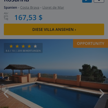
Spanien
-
Costa Brava
-
Lloret de Mar
ab
/
167,53 $
pro
Tag
DIESE VILLA ANSEHEN
›
OPPORTUNITY
8.6
/ 10 |
209
BEWERTUNGEN