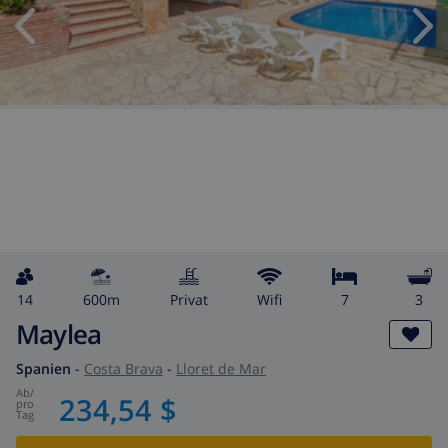
14
600m
Privat
wifi
7
3
Maylea
Spanien
-
Costa Brava
-
Lloret de Mar
ab
/
234,54 $
pro
Tag