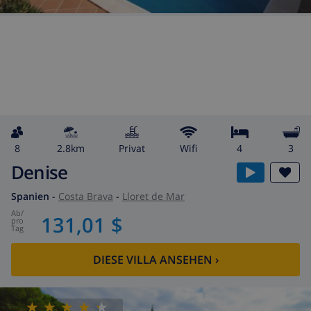
8
2.8km
Privat
wifi
4
3
Denise
Spanien
-
Costa Brava
-
Lloret de Mar
ab
/
131,01 $
pro
Tag
DIESE VILLA ANSEHEN
›