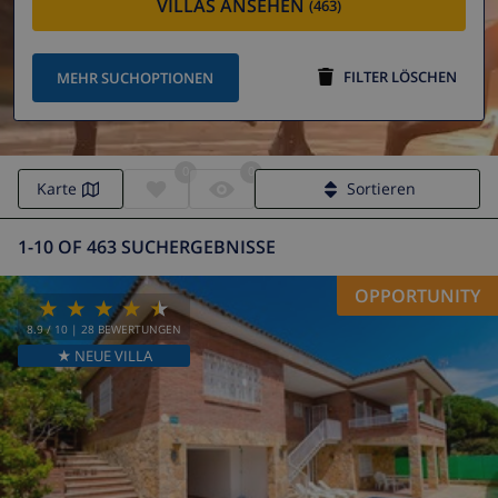
VILLAS ANSEHEN
(463)
FILTER LÖSCHEN
MEHR SUCHOPTIONEN
0
0
Karte
Sortieren
1-10 OF 463 SUCHERGEBNISSE
OPPORTUNITY
8.9
/ 10 |
28
BEWERTUNGEN
★ NEUE VILLA