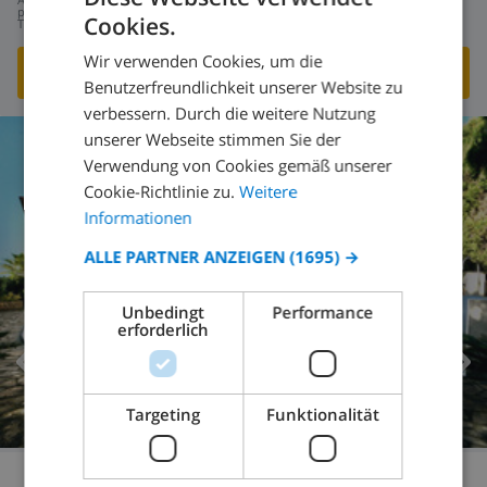
251,85 $
pro
Cookies.
Tag
GERMAN
Wir verwenden Cookies, um die
DUTCH
DIESE VILLA ANSEHEN
›
Benutzerfreundlichkeit unserer Website zu
FRENCH
verbessern. Durch die weitere Nutzung
unserer Webseite stimmen Sie der
SPANISH
Verwendung von Cookies gemäß unserer
GERMAN
Cookie-Richtlinie zu.
Weitere
CATALAN
Informationen
ITALIAN
ALLE PARTNER ANZEIGEN
(1695) →
DANISH
Unbedingt
Performance
NORWEGIAN
erforderlich
Targeting
Funktionalität