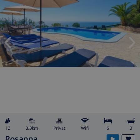
12
3.3km
Privat
wifi
6
3
Rosanna