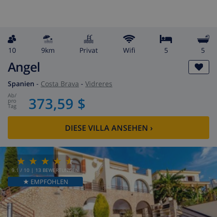
10
9km
Privat
wifi
5
5
Angel
Spanien
-
Costa Brava
-
Vidreres
ab
/
373,59 $
pro
Tag
DIESE VILLA ANSEHEN
›
9.1
/ 10 |
13
BEWERTUNGEN
★ EMPFOHLEN