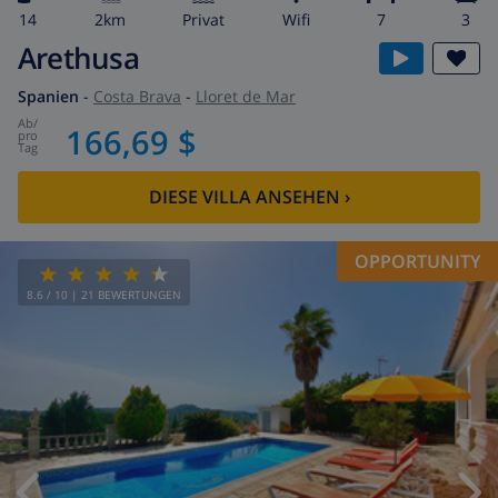
14
2km
Privat
wifi
7
3
Arethusa
Spanien
-
Costa Brava
-
Lloret de Mar
ab
/
166,69 $
pro
Tag
DIESE VILLA ANSEHEN
›
OPPORTUNITY
8.6
/ 10 |
21
BEWERTUNGEN