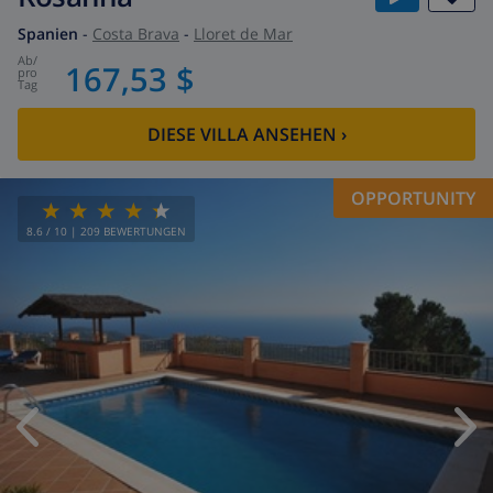
Spanien
-
Costa Brava
-
Lloret de Mar
ab
/
167,53 $
pro
Tag
DIESE VILLA ANSEHEN
›
OPPORTUNITY
8.6
/ 10 |
209
BEWERTUNGEN