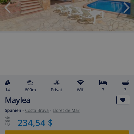
14
600m
Privat
wifi
7
3
Maylea
Spanien
-
Costa Brava
-
Lloret de Mar
ab
/
234,54 $
pro
Tag