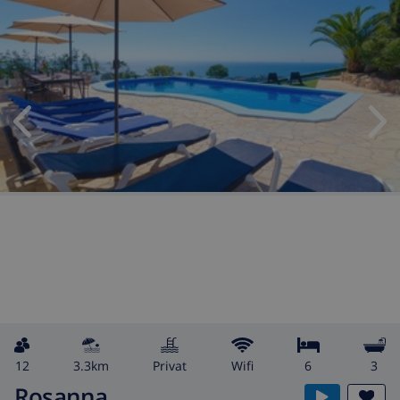
12
3.3km
Privat
wifi
6
3
Rosanna