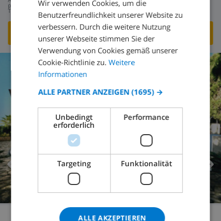
Wir verwenden Cookies, um die
251,85 $
DUTCH
pro
Tag
Benutzerfreundlichkeit unserer Website zu
FRENCH
verbessern. Durch die weitere Nutzung
DIESE VILLA ANSEHEN
›
unserer Webseite stimmen Sie der
SPANISH
Verwendung von Cookies gemäß unserer
GERMAN
Cookie-Richtlinie zu.
Weitere
CATALAN
Informationen
ITALIAN
ALLE PARTNER ANZEIGEN
(1695) →
DANISH
Unbedingt
Performance
NORWEGIAN
erforderlich
Targeting
Funktionalität
ALLE AKZEPTIEREN