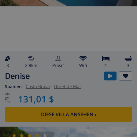
8
2.8km
Privat
wifi
4
3
Denise
Spanien
-
Costa Brava
-
Lloret de Mar
ab
/
131,01 $
pro
Tag
DIESE VILLA ANSEHEN
›