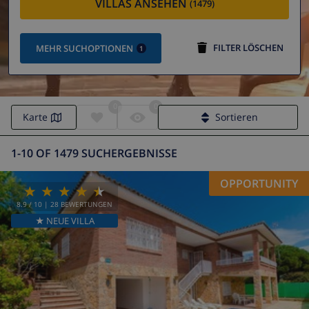
VILLAS ANSEHEN
(1479)
FILTER LÖSCHEN
MEHR SUCHOPTIONEN
1
0
0
Karte
Sortieren
1-10 OF 1479 SUCHERGEBNISSE
OPPORTUNITY
8.9
/ 10 |
28
BEWERTUNGEN
★ NEUE VILLA