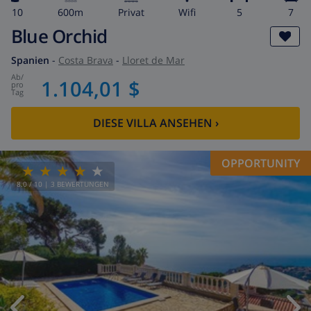
10
600m
Privat
wifi
5
7
Blue Orchid
Spanien
-
Costa Brava
-
Lloret de Mar
ab
/
1.104,01 $
pro
Tag
DIESE VILLA ANSEHEN
›
OPPORTUNITY
8.0
/ 10 |
3
BEWERTUNGEN