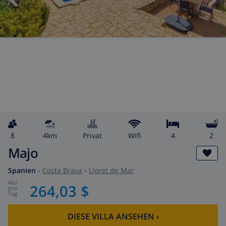
8
4km
Privat
wifi
4
2
Majo
Spanien
-
Costa Brava
-
Lloret de Mar
ab
/
264,03 $
pro
Tag
DIESE VILLA ANSEHEN
›