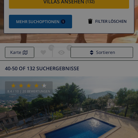
VILLAS ANSEHEN
(132)
FILTER LÖSCHEN
MEHR SUCHOPTIONEN
1
0
0
Karte
Sortieren
40-50 OF 132 SUCHERGEBNISSE
8.4
/ 10 |
20
BEWERTUNGEN