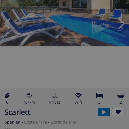
6
4.7km
Privat
wifi
3
2
Scarlett
Spanien
-
Costa Brava
-
Lloret de Mar
ab
/