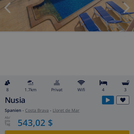
8
1.7km
Privat
wifi
4
3
Nusia
Spanien
-
Costa Brava
-
Lloret de Mar
ab
/
543,02 $
pro
Tag