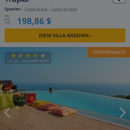
Spanien
-
Costa Brava
-
Lloret de Mar
ab
/
198,86 $
pro
Tag
DIESE VILLA ANSEHEN
›
OPPORTUNITY
9.0
/ 10 |
196
BEWERTUNGEN