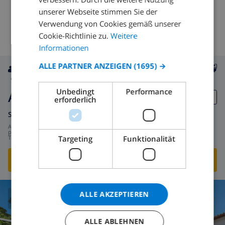
unserer Webseite stimmen Sie der
SPANISH
Verwendung von Cookies gemäß unserer
GERMAN
Cookie-Richtlinie zu.
Weitere
CATALAN
Informationen
ITALIAN
ALLE PARTNER ANZEIGEN
(1695) →
9
5km
Privat
wifi
4
2
DANISH
Unbedingt
Performance
Abel
NORWEGIAN
erforderlich
Spanien
-
Costa Brava
-
Lloret de Mar
ab
/
50,26 $
pro
Targeting
Funktionalität
Tag
DIESE VILLA ANSEHEN
›
ALLE AKZEPTIEREN
CLUB VILLAMAR BEWERTUNG
ALLE ABLEHNEN