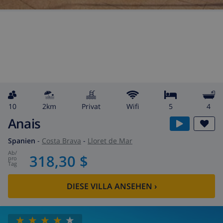
10
2km
Privat
wifi
5
4
Anais
Spanien
-
Costa Brava
-
Lloret de Mar
ab
/
318,30 $
pro
Tag
DIESE VILLA ANSEHEN
›