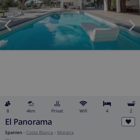
8
4km
Privat
wifi
4
2
El Panorama
Spanien
-
Costa Blanca
-
Moraira
ab
/