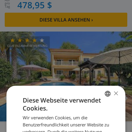
478,95 $
pro
Tag
DIESE VILLA ANSEHEN
›
CLUB VILLAMAR BEWERTUNG
×
Diese Webseite verwendet
Cookies.
GERMAN
Wir verwenden Cookies, um die
DUTCH
Benutzerfreundlichkeit unserer Website zu
FRENCH
verbessern. Durch die weitere Nutzung