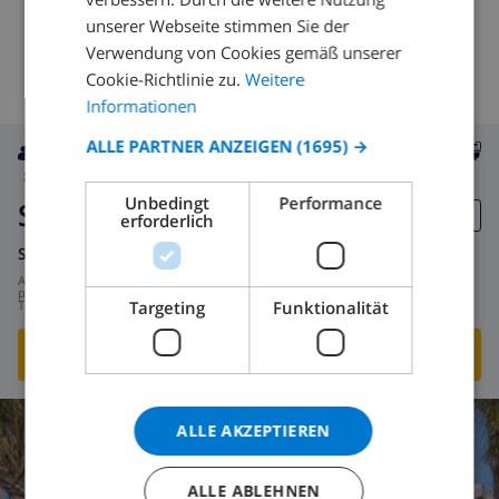
unserer Webseite stimmen Sie der
SPANISH
Verwendung von Cookies gemäß unserer
GERMAN
Cookie-Richtlinie zu.
Weitere
CATALAN
Informationen
ITALIAN
ALLE PARTNER ANZEIGEN
(1695) →
8
500m
Privat
wifi
4
4
DANISH
Unbedingt
Performance
Serenita
NORWEGIAN
erforderlich
Spanien
-
Costa Blanca
-
Moraira
ab
/
343,37 $
pro
Targeting
Funktionalität
Tag
DIESE VILLA ANSEHEN
›
ALLE AKZEPTIEREN
CLUB VILLAMAR BEWERTUNG
ALLE ABLEHNEN