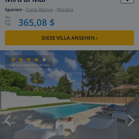
Spanien
-
Costa Blanca
-
Moraira
ab
/
365,08 $
pro
Tag
DIESE VILLA ANSEHEN
›
CLUB VILLAMAR BEWERTUNG