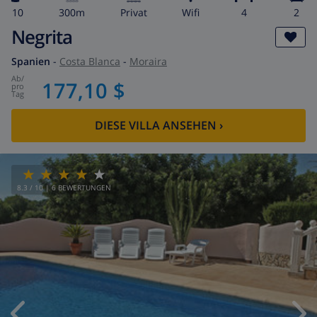
10
300m
Privat
wifi
4
2
Negrita
Spanien
-
Costa Blanca
-
Moraira
ab
/
177,10 $
pro
Tag
DIESE VILLA ANSEHEN
›
8.3
/ 10 |
6
BEWERTUNGEN