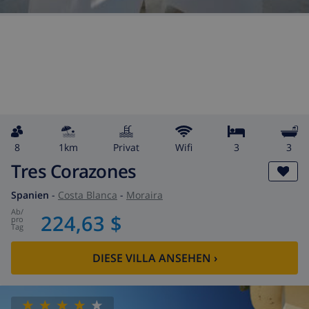
8
1km
Privat
wifi
3
3
Tres Corazones
Spanien
-
Costa Blanca
-
Moraira
ab
/
224,63 $
pro
Tag
DIESE VILLA ANSEHEN
›