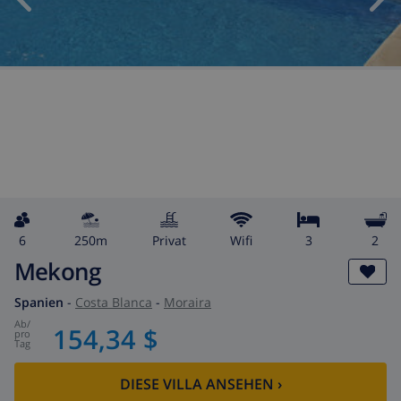
6
250m
Privat
wifi
3
2
Mekong
Spanien
-
Costa Blanca
-
Moraira
ab
/
154,34 $
pro
Tag
DIESE VILLA ANSEHEN
›