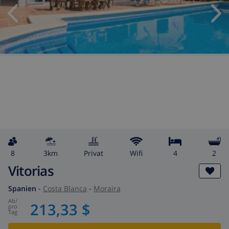
8
3km
Privat
wifi
4
2
Vitorias
Spanien
-
Costa Blanca
-
Moraira
ab
/
213,33 $
pro
Tag