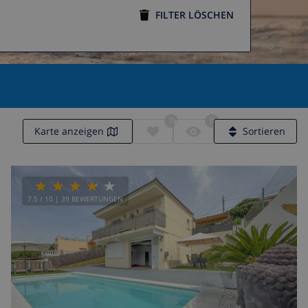
FILTER LÖSCHEN
0
0
Karte anzeigen
Sortieren
7.5
/ 10 |
39
BEWERTUNGEN