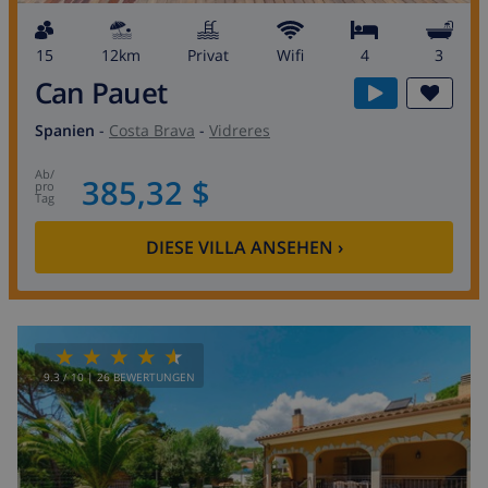
15
12km
Privat
wifi
4
3
Can Pauet
Spanien
-
Costa Brava
-
Vidreres
ab
/
385,32 $
pro
Tag
DIESE VILLA ANSEHEN
›
9.3
/ 10 |
26
BEWERTUNGEN