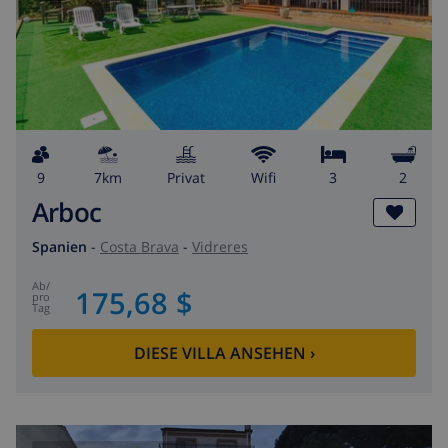
9
7km
Privat
wifi
3
2
Arboc
Spanien
-
Costa Brava
-
Vidreres
ab
/
175,68 $
pro
Tag
DIESE VILLA ANSEHEN
›