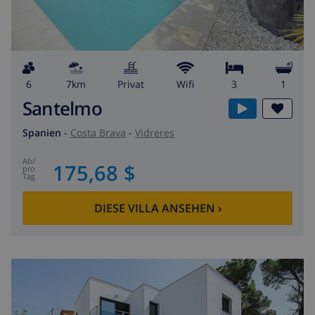
6
7km
Privat
wifi
3
1
Santelmo
Spanien
-
Costa Brava
-
Vidreres
ab
/
175,68 $
pro
Tag
DIESE VILLA ANSEHEN
›