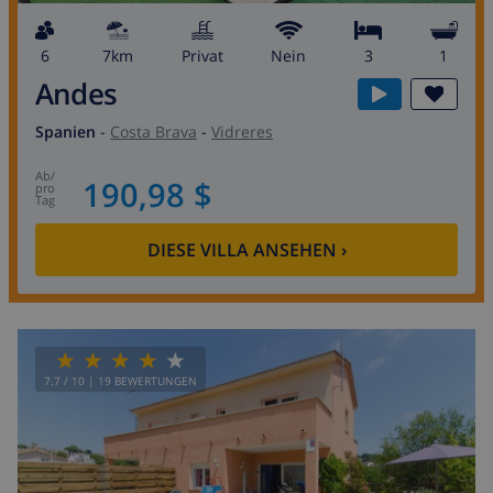
6
7km
Privat
Nein
3
1
Andes
Spanien
-
Costa Brava
-
Vidreres
ab
/
190,98 $
pro
Tag
DIESE VILLA ANSEHEN
›
7.7
/ 10 |
19
BEWERTUNGEN