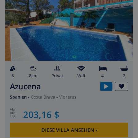
8
8km
Privat
wifi
4
2
Azucena
Spanien
-
Costa Brava
-
Vidreres
ab
/
203,16 $
pro
Tag
DIESE VILLA ANSEHEN
›