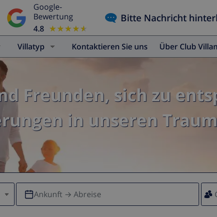
Google-
Bitte Nachricht hinter
Bewertung
4.8
★★★★★
★★★★★
Villatyp
Kontaktieren Sie uns
Über Club Vill
und Freunden, sich zu ent
erungen in unseren Traumv
Ankunft → Abreise