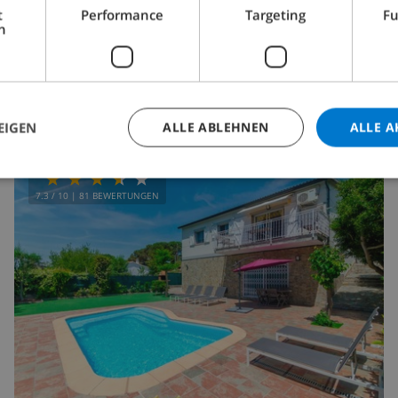
t
Performance
Targeting
Fu
h
ab
/
670,11 $
pro
Tag
DIESE VILLA ANSEHEN
›
EIGEN
ALLE ABLEHNEN
ALLE A
7.3
/ 10 |
81
BEWERTUNGEN