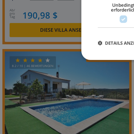
Unbeding
erforderlic
ab
/
190,98 $
pro
Tag
DIESE VILLA ANSEHEN
›
DETAILS ANZ
OPPORTUNITY
8.2
/ 10 |
46
BEWERTUNGEN