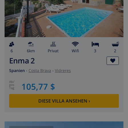
6
6km
Privat
wifi
3
2
Enma 2
Spanien
-
Costa Brava
-
Vidreres
ab
/
105,77 $
pro
Tag
DIESE VILLA ANSEHEN
›