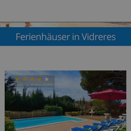
Ferienhäuser in Vidreres
7.9
/ 10 |
32
BEWERTUNGEN