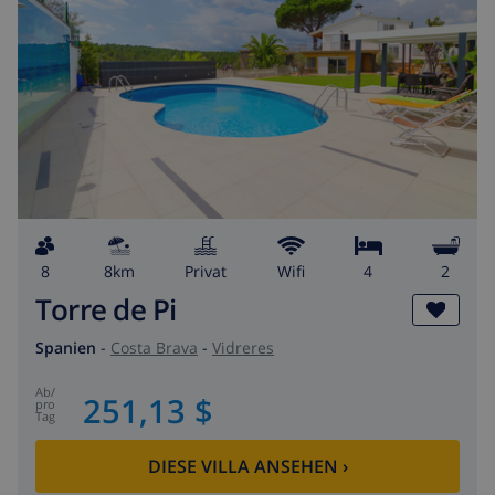
8
8km
Privat
wifi
4
2
Torre de Pi
Spanien
-
Costa Brava
-
Vidreres
ab
/
251,13 $
pro
Tag
DIESE VILLA ANSEHEN
›