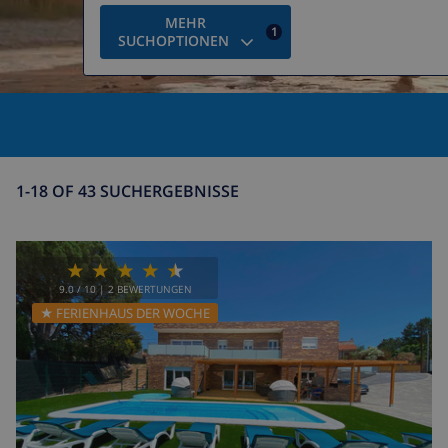
MEHR
1
SUCHOPTIONEN
1-18 OF 43 SUCHERGEBNISSE
9.0
/ 10 |
2
BEWERTUNGEN
★ FERIENHAUS DER WOCHE