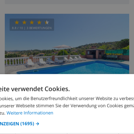
8.8
/ 10 |
3
BEWERTUNGEN
ite verwendet Cookies.
okies, um die Benutzerfreundlichkeit unserer Website zu verbes
unserer Webseite stimmen Sie der Verwendung von Cookies gem
17
12km
Privat
wifi
8
3
zu.
Weitere Informationen
Rambla
ANZEIGEN
(1695) →
Spanien
-
Costa Brava
-
Vidreres