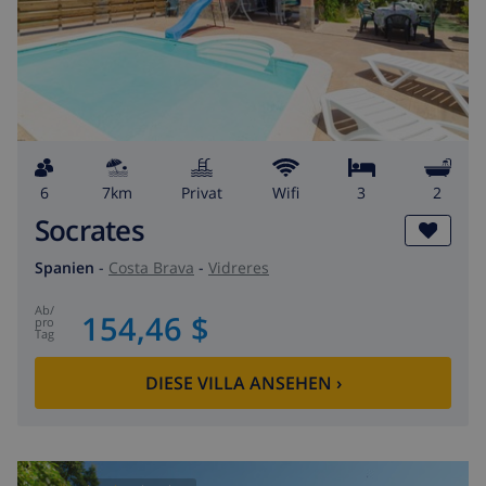
6
7km
Privat
wifi
3
2
Socrates
Spanien
-
Costa Brava
-
Vidreres
ab
/
154,46 $
pro
Tag
DIESE VILLA ANSEHEN
›