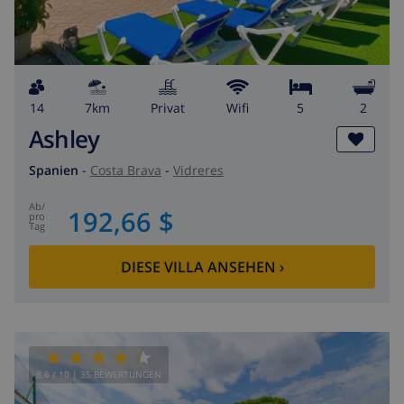
14
7km
Privat
wifi
5
2
Ashley
Spanien
-
Costa Brava
-
Vidreres
ab
/
192,66 $
pro
Tag
DIESE VILLA ANSEHEN
›
8.6
/ 10 |
35
BEWERTUNGEN