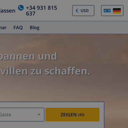
+34 931 815
lassen
€
637
amar
FAQ
Blog
spannen und
illen zu schaffen.
Gäste
ZEIGEN
(43)