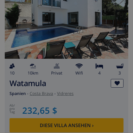
10
10km
Privat
wifi
4
3
Watamula
Spanien
-
Costa Brava
-
Vidreres
ab
/
232,65 $
pro
Tag
DIESE VILLA ANSEHEN
›