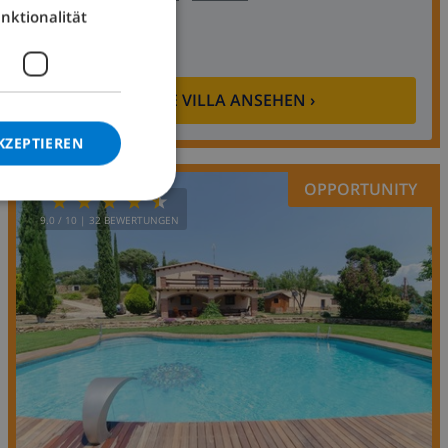
nktionalität
GERMAN
ab
/
83,76 $
pro
CATALAN
Tag
ITALIAN
DIESE VILLA ANSEHEN
›
DANISH
KZEPTIEREN
NORWEGIAN
OPPORTUNITY
9.0
/ 10 |
32
BEWERTUNGEN