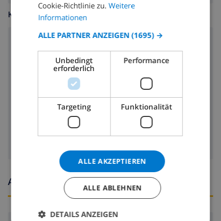
Cookie-Richtlinie zu.
Weitere
KÜCHE
CATALAN
Informationen
ITALIAN
ALLE PARTNER ANZEIGEN
(1695) →
Herd mit 4 Kochplatten
DANISH
Unbedingt
Performance
Mikrowelle
NORWEGIAN
erforderlich
Kühlschrank
Geschirrspülmaschine
Targeting
Funktionalität
Waschmaschine
ALLE AKZEPTIEREN
Ankunfts- und abfahrtszeiten
ALLE ABLEHNEN
DETAILS ANZEIGEN