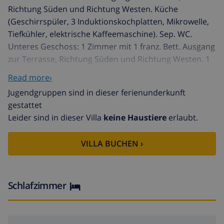
Richtung Süden und Richtung Westen. Küche
(Geschirrspüler, 3 Induktionskochplatten, Mikrowelle,
Tiefkühler, elektrische Kaffeemaschine). Sep. WC.
Unteres Geschoss: 1 Zimmer mit 1 franz. Bett. Ausgang
zur Terrasse, Richtung Süden und Richtung Westen. 1
Zimmer mit 2 Betten. Ausgang zum Balkon. 1 Zimmer
Read more›
mit 1 Bett (110 cm, Länge 190 cm). Bad/WC. Kleine
Jugendgruppen sind in dieser ferienunderkunft
Terrasse 10 m2, Südlage und Westlage.
gestattet
Terrassenmöbel. Herrliche Panoramasicht auf das
Leider sind in dieser Villa
keine Haustiere
erlaubt.
Meer und die Landschaft. Zur Verfügung:
Waschmaschine. Internet (WLAN, gratis). Garage. Bitte
VILLA BUCHEN ›
beachten: TV nur ES. HUTG028994 // Reg. Nr.:
ESFCTU000017019000369895000000000000000000HUTG
Canyelles Petites 3 km von Roses: Modernes,
gemütliches Doppelhaus "Jeroni Pau", auf 2
Schlafzimmer
Stockwerken, renoviert im Jahre 2018. 350 m vom
Zentrum von Canyelles, 3 km vom Zentrum von Roses,
ruhige, sonnige Lage auf einem Hügel, 700 m vom