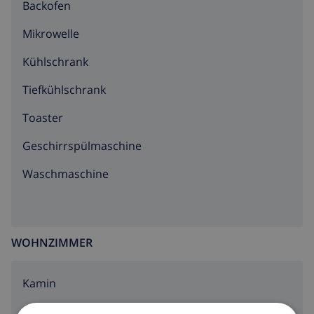
Backofen
Mikrowelle
Kühlschrank
Tiefkühlschrank
Toaster
Geschirrspülmaschine
Waschmaschine
WOHNZIMMER
Kamin