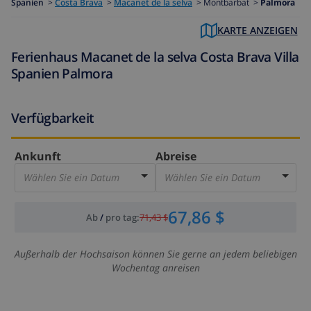
Spanien
>
Costa Brava
>
Macanet de la selva
>
Montbarbat >
Palmora
KARTE ANZEIGEN
Ferienhaus Macanet de la selva Costa Brava Villa
Spanien Palmora
Verfügbarkeit
Ankunft
Abreise
Wählen Sie ein Datum
Wählen Sie ein Datum
67,86 $
Ab
/
pro tag
:
71,43 $
Außerhalb der Hochsaison können Sie gerne an jedem beliebigen
Wochentag anreisen