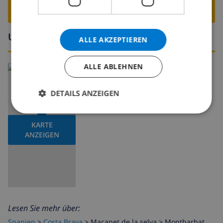
VILLA BUCHEN ›
Umgebung
ALLE AKZEPTIEREN
ALLE ABLEHNEN
DETAILS ANZEIGEN
KARTE
ANZEIGEN
Lesen Sie mehr über:
Spanien
>
Costa Brava
>
Macanet de la selva
>
Montbarbat