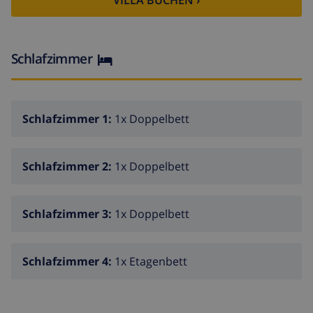
VILLA BUCHEN ›
Grillbereich
und
Parkplätze auf dem Grundstück
.
Das kleine Haus neben dem Pool
steht nicht zur
Verfügung
; das Haupthaus ist das große Haus.
Schlafzimmer
Die Gäste haben außerdem Zugang zu den Anlagen
der Wohnanlage:
Tennisplätze
,
Boccia-Platz
und
Spielplatz
, mittels einer während des Aufenthalts
Schlafzimmer 1:
1x Doppelbett
bereitgestellten Karte.
Ein perfekter Ort, um sich zu
entspannen, das schöne
Schlafzimmer 2:
1x Doppelbett
Wetter zu genießen und unvergessliche Momente
zu erleben
.
Schlafzimmer 3:
1x Doppelbett
Schlafzimmer 4:
1x Etagenbett