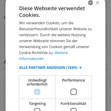
×
Diese Webseite verwendet
Cookies.
GERMAN
UNTERHALTUNG
Wir verwenden Cookies, um die
DUTCH
Benutzerfreundlichkeit unserer Website zu
Cable tv
FRENCH
verbessern. Durch die weitere Nutzung
unserer Webseite stimmen Sie der
SPANISH
Verwendung von Cookies gemäß unserer
GERMAN
Cookie-Richtlinie zu.
Weitere
CATALAN
Informationen
Ankunfts- und abfahrtszeiten
ITALIAN
ALLE PARTNER ANZEIGEN
(1695) →
DANISH
Unbedingt
Performance
Ankunft:
Ab 16:00 vor 21:00
NORWEGIAN
erforderlich
Abreise:
Vor: 10:00
Targeting
Funktionalität