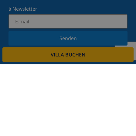
à Newsletter
Senden
Melden Sie sich für unseren Newsletter an und
VILLA BUCHEN
bleiben Sie über Neuigkeiten und Angebote auf
dem Laufenden. Wir respektieren Ihre Privatsphäre.
Mieten sie ihre immobilie
Sie möchten Ihre Immobilie über uns vermieten?