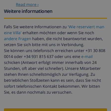
Späte abreise
113,75 $
Read more ›
Zusätzliche
basiert auf den
Weitere informationen
reinigung
Energieverbrauch
(52,77 $/HOUR)
Falls Sie weitere Informationen zu
'Wie reserviert man
Reiserücktrittsfonds:
4.80% der Gesamtsumme
eine Villa'
erhalten möchten oder wenn Sie noch
andere Fragen
haben, die nicht beantwortet wurden,
setzen Sie sich bitte mit uns in Verbindung.
Sie können uns telefonisch erreichen unter +31 30 808
0014 oder +34 931 815 637 oder uns eine
e-mail
schicken (Antwort erfolgt immer innerhalb von 24
Stunden, oft aber viel schneller). Unsere Mitarbeiter
stehen Ihnen schnellstmöglich zur Verfügung. Zu
betrieblichen Stoßzeiten kann es sein, dass Sie nicht
sofort telefonischen Kontakt bekommen. Wir bitten
Sie, es dann nochmals zu versuchen.