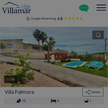
4.8
★★★★★
★★★★★
Google-Bewertung
1
/
45
Villa Palmora
Teilen
10
4
1