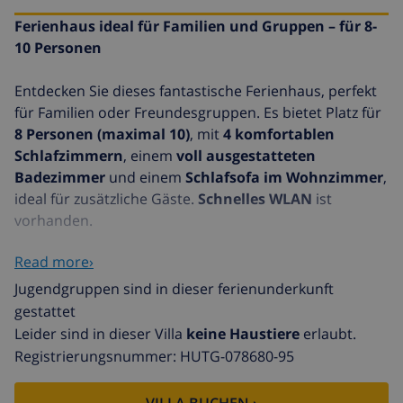
Ferienhaus ideal für Familien und Gruppen – für 8-
10 Personen
Entdecken Sie dieses fantastische Ferienhaus, perfekt
für Familien oder Freundesgruppen. Es bietet Platz für
8 Personen (maximal 10)
, mit
4 komfortablen
Schlafzimmern
, einem
voll ausgestatteten
Badezimmer
und einem
Schlafsofa im Wohnzimmer
,
ideal für zusätzliche Gäste.
Schnelles WLAN
ist
vorhanden.
Read more›
Das Wohnzimmer verfügt über
Klimaanlage
, während
die Schlafzimmer
Ventilatoren
haben, die einen
Jugendgruppen sind in dieser ferienunderkunft
angenehmen Schlaf garantieren. Das Haus wurde
gestattet
komplett renoviert
und bietet allen Komfort für einen
Leider sind in dieser Villa
keine Haustiere
erlaubt.
unvergesslichen Aufenthalt.
Registrierungsnummer: HUTG-078680-95
Draußen finden Sie einen
privaten Pool
, einen