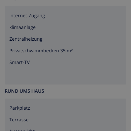
Reichtümer, haben im Laufe der Jahre viele
Berühmtheiten aus Kunst und Literatur auf ihrem ganz
Internet-Zugang
persönlichen Fleckchen Ruhe und Frieden gefunden.
(Siehe Foto und Karte).
klimaanlage
Zentralheizung
Privatschwimmbecken 35 m²
Smart-TV
RUND UMS HAUS
Parkplatz
Terrasse