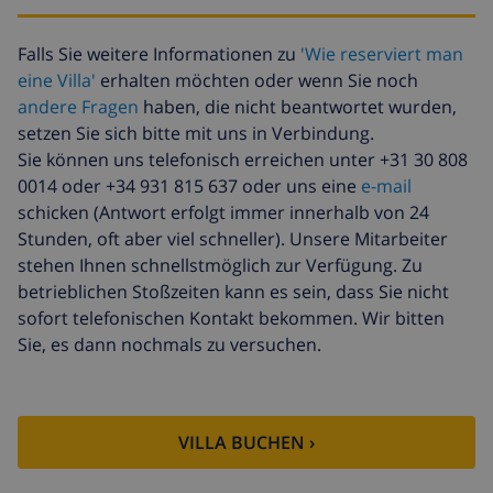
Klimaanlage
einschließlich
Haustiere
10,05 $ pro Tag
Falls Sie weitere Informationen zu
'Wie reserviert man
eine Villa'
erhalten möchten oder wenn Sie noch
Zusätzliche
17,59 $ pro Person
bettwäsche
andere Fragen
haben, die nicht beantwortet wurden,
setzen Sie sich bitte mit uns in Verbindung.
Zusätzliche
8,80 $ pro Person
Sie können uns telefonisch erreichen unter +31 30 808
handtücher
0014 oder +34 931 815 637 oder uns eine
e-mail
Späte abreise
113,75 $
schicken (Antwort erfolgt immer innerhalb von 24
Stunden, oft aber viel schneller). Unsere Mitarbeiter
Zusätzliche
basiert auf den
stehen Ihnen schnellstmöglich zur Verfügung. Zu
reinigung
Energieverbrauch
(52,77 $/HOUR)
betrieblichen Stoßzeiten kann es sein, dass Sie nicht
sofort telefonischen Kontakt bekommen. Wir bitten
Reiserücktrittsfonds:
4.80% der Gesamtsumme
Sie, es dann nochmals zu versuchen.
VILLA BUCHEN ›