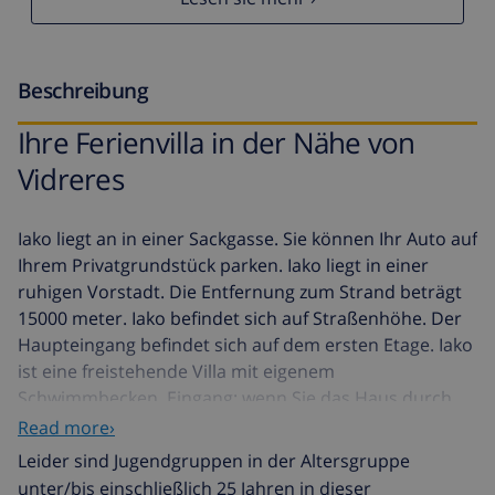
Beschreibung
Ihre Ferienvilla in der Nähe von
Vidreres
Iako liegt an in einer Sackgasse. Sie können Ihr Auto auf
Ihrem Privatgrundstück parken. Iako liegt in einer
ruhigen Vorstadt. Die Entfernung zum Strand beträgt
15000 meter. Iako befindet sich auf Straßenhöhe. Der
Haupteingang befindet sich auf dem ersten Etage. Iako
ist eine freistehende Villa mit eigenem
Schwimmbecken. Eingang: wenn Sie das Haus durch
den Haupteingang betreten finden Sie: Wohnzimmer,
Read more›
Küche und 4 Schlafzimmer und 2 Badezimmer. Die
Leider sind Jugendgruppen in der Altersgruppe
Einrichtung von Iako ist klassischer spanischer Stil und
unter/bis einschließlich 25 Jahren in dieser