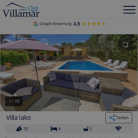
4.8
★★★★★
★★★★★
Google-Bewertung
1
/
73
Villa Iako
Teilen
10
4
2