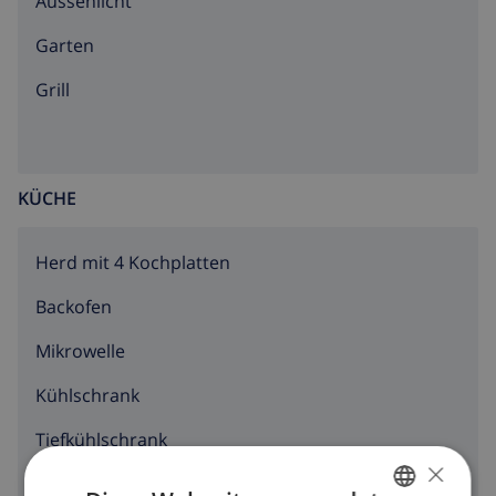
Aussenlicht
Garten
Grill
KÜCHE
Herd mit 4 Kochplatten
Backofen
Mikrowelle
Kühlschrank
Tiefkühlschrank
×
Toaster