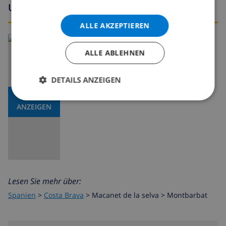
Umgebung
ALLE AKZEPTIEREN
ALLE ABLEHNEN
DETAILS ANZEIGEN
KARTE
ANZEIGEN
Lesen Sie mehr über:
Spanien
>
Costa Brava
>
Macanet de la selva
>
Montbarbat