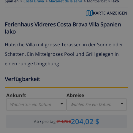
Spanien
>
Costa Brava
>
Macanet de la selva
>
Montbarbat >
Iako
KARTE ANZEIGEN
Ferienhaus Vidreres Costa Brava Villa Spanien
Iako
Hubsche Villa mit grosse Terassen in der Sonne oder
Schatten. Ein Mittelgroses Pool und Grill gelegen in
einen ruhige Umgebung
Verfügbarkeit
Ankunft
Abreise
Wählen Sie ein Datum
Wählen Sie ein Datum
204,02 $
Ab
/
pro tag
:
214,76 $