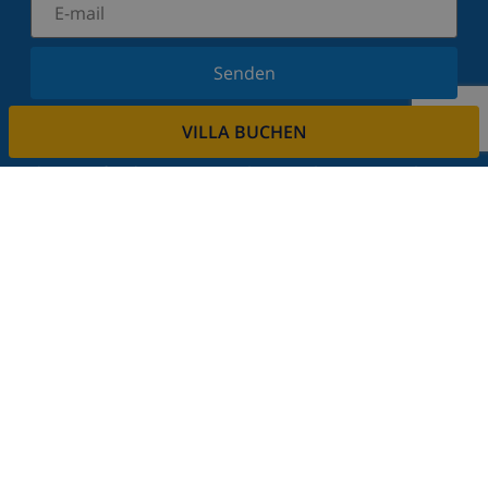
Senden
Melden Sie sich für unseren Newsletter an und
VILLA BUCHEN
bleiben Sie über Neuigkeiten und Angebote auf
dem Laufenden. Wir respektieren Ihre Privatsphäre.
Mieten sie ihre immobilie
Sie möchten Ihre Immobilie über uns vermieten?
Lesen Sie mehr