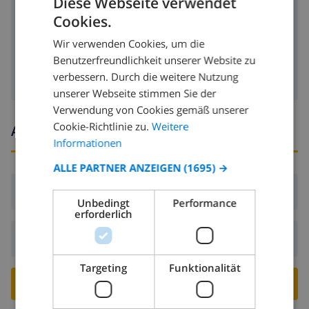
Diese Webseite verwendet
Cookies.
Geschirrspülmaschine
GERMAN
Wir verwenden Cookies, um die
Waschmaschine
DUTCH
Benutzerfreundlichkeit unserer Website zu
FRENCH
verbessern. Durch die weitere Nutzung
unserer Webseite stimmen Sie der
SPANISH
Verwendung von Cookies gemäß unserer
GERMAN
Cookie-Richtlinie zu.
Weitere
Ankunfts- und abfahrtszeiten
CATALAN
Informationen
ITALIAN
ALLE PARTNER ANZEIGEN
(1695) →
DANISH
Ankunft:
Ab 16:00 vor 21:00
Unbedingt
Performance
NORWEGIAN
erforderlich
Abreise:
Vor: 10:00
Targeting
Funktionalität
VILLA BUCHEN ›