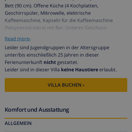
Bett (90 cm). Offene Küche (4 Kochplatten,
Geschirrspüler, Mikrowelle, elektrische
Kaffeemaschine, Kapseln für die Kaffeemaschine
(Nespresso) extra) mit Bar. Unteres Geschoss:
(Aussentreppe) kleines Wohnzimmer, Deckenhöhe 220
Read more›
cm mit Digital-TV. 1 Zimmer mit 1 franz. Bett (135 cm).
Leider sind Jugendgruppen in der Altersgruppe
Dusche/WC. Terrasse 30 m2, Terrasse 20 m2, Rasen.
unter/bis einschließlich 25 Jahren in dieser
Terrassenmöbel, Liegestühle (5). Herrliche Sicht auf
Ferienunterkunft
nicht
gestattet.
das Meer und die Landschaft. Zur Verfügung:
Leider sind in dieser Villa
keine Haustiere
erlaubt.
Waschmaschine, Safe, Bügeleisen, Haartrockner.
Internet (WLAN). Parkplatz, Garage. Geeignet für
VILLA BUCHEN ›
Familien. Kostenloses WLAN auf 2 Geräte beschränkt.
Eine Klimaanlage mit Warmluftheizung befindet sich
nur im Wohn-/Esszimmer. Das private
Schwimmbecken befindet sich auf einem 400 m2
Komfort und Ausstattung
grossen Grundstück direkt am Meer. HUTG001480 //
ALLGEMEIN
Reg. Nr.:
ESFCTU00A01702000026118800000000000000HUTG-