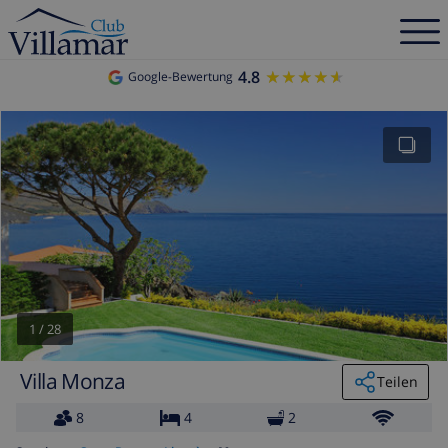
4.8
★★★★★
★★★★★
Google-Bewertung
1
/
28
Villa Monza
Teilen
8
4
2