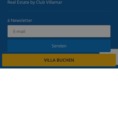
Real Estate by Club Villamar
à Newsletter
Senden
Melden Sie sich für unseren Newsletter an und
VILLA BUCHEN
bleiben Sie über Neuigkeiten und Angebote auf
dem Laufenden. Wir respektieren Ihre Privatsphäre.
Mieten sie ihre immobilie
Sie möchten Ihre Immobilie über uns vermieten?