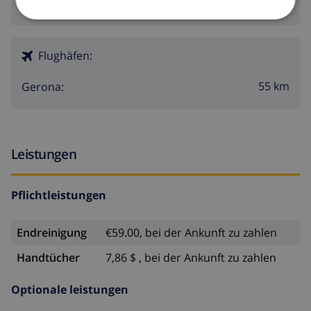
4 km
Entfernung zu den Restaurants:
Flughäfen:
55 km
Gerona:
Leistungen
Pflichtleistungen
Endreinigung
€59.00, bei der Ankunft zu zahlen
Handtücher
7,86 $ , bei der Ankunft zu zahlen
Optionale leistungen