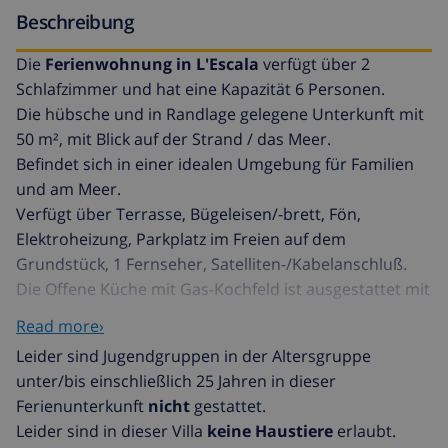
Beschreibung
Die
Ferienwohnung in L'Escala
verfügt über 2
Schlafzimmer und hat eine Kapazität 6 Personen.
Die hübsche und in Randlage gelegene Unterkunft mit
50 m², mit Blick auf der Strand / das Meer.
Befindet sich in einer idealen Umgebung für Familien
und am Meer.
Verfügt über Terrasse, Bügeleisen/-brett, Fön,
Elektroheizung, Parkplatz im Freien auf dem
Grundstück, 1 Fernseher, Satelliten-/Kabelanschluß.
Die Offene Küche mit Gas-Kochfeld ist ausgestattet mit
Kühlschrank, Mikrowelle, Gefrierschrank,
Read more›
Waschmaschine, Spülmaschine, Geschirr/Besteck,
Leider sind Jugendgruppen in der Altersgruppe
Kochutensilien, Kaffeemaschine, Toaster,
unter/bis einschließlich 25 Jahren in dieser
Wasserkocher und Saftpresse.
Ferienunterkunft
nicht
gestattet.
Leider sind in dieser Villa
keine Haustiere
erlaubt.