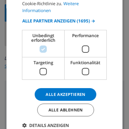
Cookie-Richtlinie zu.
Weitere
CATALAN
KARTE
Informationen
ANZEIGEN
ITALIAN
ALLE PARTNER ANZEIGEN
(1695) →
DANISH
Unbedingt
Performance
NORWEGIAN
erforderlich
Lesen Sie mehr über:
Targeting
Funktionalität
Spanien
>
Costa Brava
>
L'Escala
>
Cala Montgó
Umgebung
ALLE AKZEPTIEREN
500 m
Entfernung zum Strand:
290 m
Entfernung zu den Geschäften:
ALLE ABLEHNEN
Entfernung zu den
290 m
Ausgehmöglichkeiten:
DETAILS ANZEIGEN