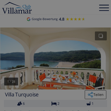
4.8
★★★★★
★★★★★
Google-Bewertung
1
/
28
Villa Turquoise
Teilen
6
2
1