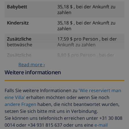
Babybett
35,18 $ , bei der Ankunft zu
zahlen
Kindersitz
35,18 $ , bei der Ankunft zu
zahlen
Zusätzliche
17,59 $ pro Person , bei der
bettwäsche
Ankunft zu zahlen
Zusätzliche
8,80 $ pro Person , bei der
handtücher
Ankunft zu zahlen
Read more ›
Späte abreise
113,75 $
Weitere informationen
Zusätzliche
basiert auf den
reinigung
Energieverbrauch
Falls Sie weitere Informationen zu
'Wie reserviert man
(52,77 $/HOUR)
eine Villa'
erhalten möchten oder wenn Sie noch
Reiserücktrittsfonds:
4.80% der Gesamtsumme
andere Fragen
haben, die nicht beantwortet wurden,
setzen Sie sich bitte mit uns in Verbindung.
Sie können uns telefonisch erreichen unter +31 30 808
0014 oder +34 931 815 637 oder uns eine
e-mail