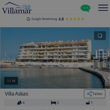
4.8
★★★★★
★★★★★
Google-Bewertung
1
/
14
Villa Askas
Teilen
4
2
1