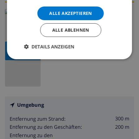
Lesen Sie mehr über:
ALLE AKZEPTIEREN
Spanien
>
Costa Brava
>
L'Escala
ALLE ABLEHNEN
DETAILS ANZEIGEN
KARTE
ANZEIGEN
Umgebung
300 m
Entfernung zum Strand:
200 m
Entfernung zu den Geschäften:
Entfernung zu den