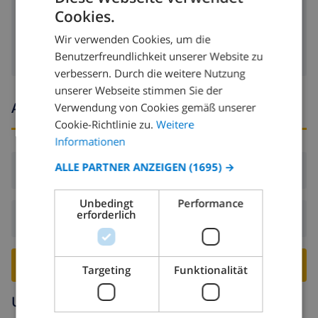
Cookies.
GERMAN
Waschmaschine
Wir verwenden Cookies, um die
DUTCH
Benutzerfreundlichkeit unserer Website zu
FRENCH
verbessern. Durch die weitere Nutzung
unserer Webseite stimmen Sie der
SPANISH
Ankunfts- und abfahrtszeiten
Verwendung von Cookies gemäß unserer
GERMAN
Cookie-Richtlinie zu.
Weitere
CATALAN
Informationen
ITALIAN
ALLE PARTNER ANZEIGEN
(1695) →
Ankunft:
Ab 16:00 vor 19:00
DANISH
Unbedingt
Performance
NORWEGIAN
erforderlich
Abreise:
Vor: 10:00
VILLA BUCHEN ›
Targeting
Funktionalität
Umgebung