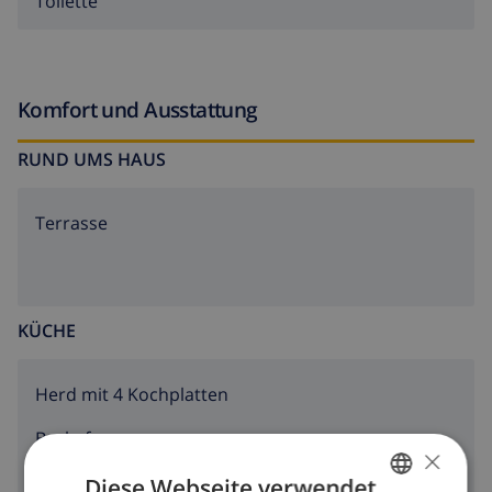
Toilette
Komfort und Ausstattung
RUND UMS HAUS
Terrasse
KÜCHE
Herd mit 4 Kochplatten
Backofen
×
Kühlschrank
Diese Webseite verwendet