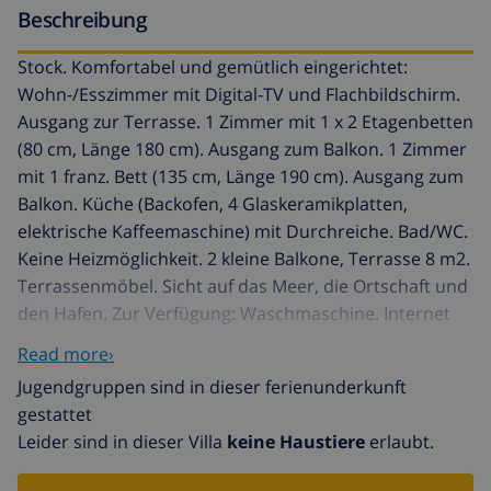
Beschreibung
Stock. Komfortabel und gemütlich eingerichtet:
Wohn-/Esszimmer mit Digital-TV und Flachbildschirm.
Ausgang zur Terrasse. 1 Zimmer mit 1 x 2 Etagenbetten
(80 cm, Länge 180 cm). Ausgang zum Balkon. 1 Zimmer
mit 1 franz. Bett (135 cm, Länge 190 cm). Ausgang zum
Balkon. Küche (Backofen, 4 Glaskeramikplatten,
elektrische Kaffeemaschine) mit Durchreiche. Bad/WC.
Keine Heizmöglichkeit. 2 kleine Balkone, Terrasse 8 m2.
Terrassenmöbel. Sicht auf das Meer, die Ortschaft und
den Hafen. Zur Verfügung: Waschmaschine. Internet
(WLAN). Bitte beachten: Nichtraucher-Haus. TV nur ES.
Read more›
HUTG-004717 // Reg. Nr.:
Jugendgruppen sind in dieser ferienunderkunft
ESFCTU00001701000005733100000000000000HUTG-
gestattet
004717-061
Leider sind in dieser Villa
keine Haustiere
erlaubt.