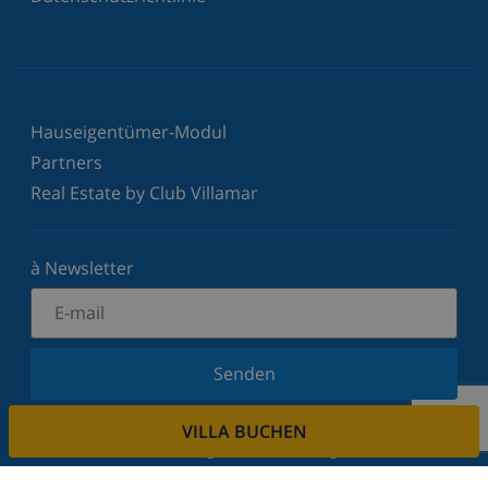
Hauseigentümer-Modul
Partners
Real Estate by Club Villamar
à Newsletter
Senden
Melden Sie sich für unseren Newsletter an und
VILLA BUCHEN
bleiben Sie über Neuigkeiten und Angebote auf
dem Laufenden. Wir respektieren Ihre Privatsphäre.