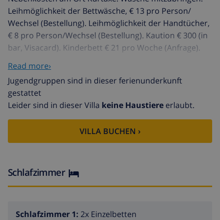
Leihmöglichkeit der Bettwäsche, € 13 pro Person/​
Wechsel (Bestellung). Leihmöglichkeit der Handtücher,
€ 8 pro Person/​Wechsel (Bestellung). Kaution € 300 (in
bar, Visacard). Kinderbett € 21 pro Woche (Anfrage).
Hochstuhl € 18 pro Woche (Anfrage). Haustier nicht
Read more›
erlaubt. HUTG-008707-66
Jugendgruppen sind in dieser ferienunderkunft
Das Appartementhaus PATTAYA steht in zentraler Lage
gestattet
am Haupteinfahrtskanal und Club Nautico von
Leider sind in dieser Villa
keine Haustiere
erlaubt.
Ampuriabrava. Zum schönen Sandstrand ca. 600 m.
Restaurants und Einkaufsmöglichkeiten ca. 200 m.
VILLA BUCHEN ›
Ortsmitte Ampuriabrava ca. 500 m. Parkmöglichkeit an
der Straße beim Gebäude. Jeweils Balkon oder
Terrasse mit Mobiliar. Die Wohnungen sind
feriengerecht eingerichtet, jedoch unterschiedlich je
Schlafzimmer
nach Besitzer. Fliesenböden. Teilweise
Waschmaschine. Keine Heizmöglichkeit.
Schlafzimmer 1:
2x Einzelbetten