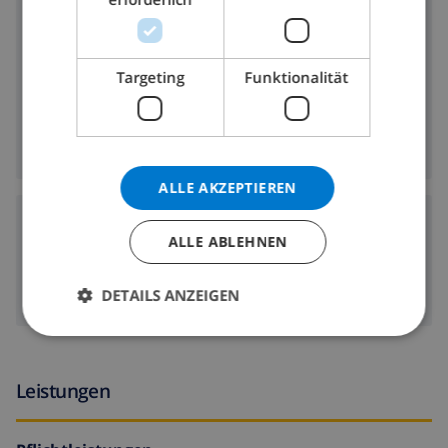
Umgebung
600 m
Entfernung zum Strand:
500 m
Entfernung zu den Geschäften:
Targeting
Funktionalität
Entfernung zu den
500 m
Ausgehmöglichkeiten:
500 m
Entfernung zu den Restaurants:
ALLE AKZEPTIEREN
Flughäfen:
ALLE ABLEHNEN
167 km
BCN:
71 km
GRO:
DETAILS ANZEIGEN
Leistungen