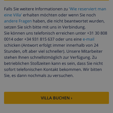
Zusätzliche
basiert auf den
Falls Sie weitere Informationen zu
'Wie reserviert man
reinigung
Energieverbrauch
eine Villa'
erhalten möchten oder wenn Sie noch
(52,77 $/HOUR)
andere Fragen
haben, die nicht beantwortet wurden,
Reiserücktrittsfonds:
4.80% der Gesamtsumme
setzen Sie sich bitte mit uns in Verbindung.
Sie können uns telefonisch erreichen unter +31 30 808
0014 oder +34 931 815 637 oder uns eine
e-mail
schicken (Antwort erfolgt immer innerhalb von 24
Stunden, oft aber viel schneller). Unsere Mitarbeiter
stehen Ihnen schnellstmöglich zur Verfügung. Zu
betrieblichen Stoßzeiten kann es sein, dass Sie nicht
sofort telefonischen Kontakt bekommen. Wir bitten
Sie, es dann nochmals zu versuchen.
VILLA BUCHEN ›