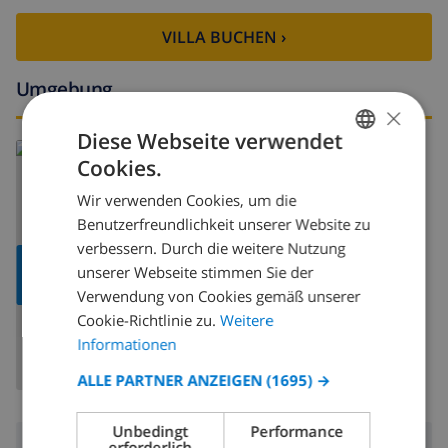
VILLA BUCHEN ›
Umgebung
×
Diese Webseite verwendet
Lesen Sie mehr über:
Cookies.
GERMAN
Spanien
>
Costa Brava
>
Empuriabrava
Wir verwenden Cookies, um die
DUTCH
Benutzerfreundlichkeit unserer Website zu
FRENCH
verbessern. Durch die weitere Nutzung
KARTE
unserer Webseite stimmen Sie der
SPANISH
ANZEIGEN
Verwendung von Cookies gemäß unserer
GERMAN
Cookie-Richtlinie zu.
Weitere
CATALAN
Informationen
ITALIAN
ALLE PARTNER ANZEIGEN
(1695) →
DANISH
Unbedingt
Performance
NORWEGIAN
erforderlich