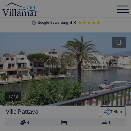
4.8
★★★★★
★★★★★
Google-Bewertung
1
/
18
Villa Pattaya
Teilen
4
1
1