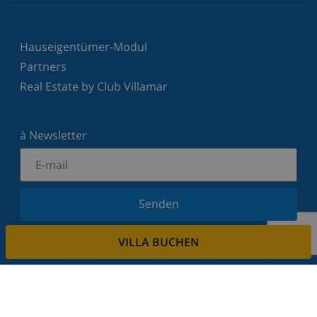
Hauseigentümer-Modul
Partners
Real Estate by Club Villamar
à Newsletter
Senden
Melden Sie sich für unseren Newsletter an und
VILLA BUCHEN
bleiben Sie über Neuigkeiten und Angebote auf
dem Laufenden. Wir respektieren Ihre Privatsphäre.