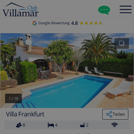
4.8
★★★★★
★★★★★
Google-Bewertung
1
/
16
Villa Frankfurt
Teilen
8
4
2