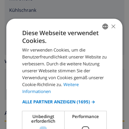
Kühlschrank
Geschirrspülmaschine
×
Diese Webseite verwendet
Waschmaschine
Cookies.
GERMAN
Wir verwenden Cookies, um die
DUTCH
Benutzerfreundlichkeit unserer Website zu
WOHNZIMMER
FRENCH
verbessern. Durch die weitere Nutzung
unserer Webseite stimmen Sie der
SPANISH
Verwendung von Cookies gemäß unserer
Kamin
GERMAN
Cookie-Richtlinie zu.
Weitere
CATALAN
Informationen
ITALIAN
ALLE PARTNER ANZEIGEN
(1695) →
DANISH
Ankunfts- und abfahrtszeiten
Unbedingt
Performance
NORWEGIAN
erforderlich