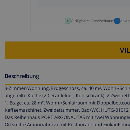
Verfügbares Anreisedatum
Ankun
VI
Beschreibung
3-Zimmer-Wohnung, Erdgeschoss, ca. 40 m². Wohn-/Schl
abgeteilte Küche (2 Ceranfelder, Kühlschrank). 2 Zweib
1. Etage, ca. 28 m². Wohn-/Schlafraum mit Doppelbettco
Kaffeemaschine). Zweibettzimmer. Bad/WC. HUTG-01012
Das Reihenhaus PORT ARGONAUTAS mit zwei Wohnungen ste
Ortsmitte Ampuriabrava mit Restaurant und Einkaufsmögl