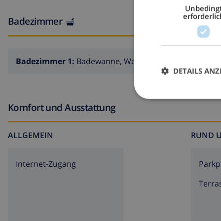
Unbeding
erforderlic
Badezimmer
Badezimmer 1:
Badewanne, Waschbecken, Toilette
DETAILS ANZ
Komfort und Ausstattung
ALLGEMEIN
RUND 
Internet-Zugang
Parkp
Terra