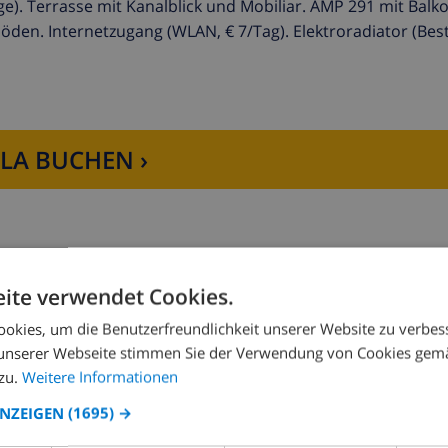
). Terrasse mit Kanalblick und Mobiliar. AMP 291 mit Balko
öden. Internetzugang (WLAN, € 7/Tag). Elektroradiator (Best
LLA BUCHEN ›
ite verwendet Cookies.
Schlafzimmer 2:
2x Einzelbetten
okies, um die Benutzerfreundlichkeit unserer Website zu verbes
unserer Webseite stimmen Sie der Verwendung von Cookies gem
zu.
Weitere Informationen
ANZEIGEN
(1695) →