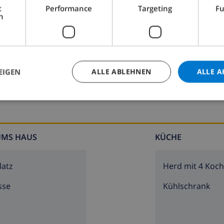
t
Performance
Targeting
Fu
h
Badezimmer 2:
Badewanne, Waschbecken, Toilet
EIGEN
ALLE ABLEHNEN
ALLE A
UMS HAUS
KÜCHE
latz
Herd mit 4 Koch
sse
Kühlschrank