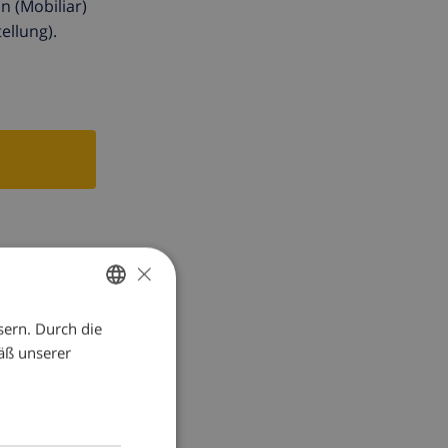
n (Mobiliar)
ellung).
×
sern. Durch die
GERMAN
äß unserer
DUTCH
FRENCH
SPANISH