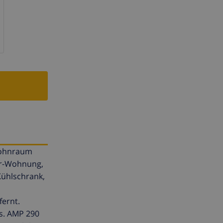
Wohnraum
er-Wohnung,
Kühlschrank,
ernt.
s. AMP 290