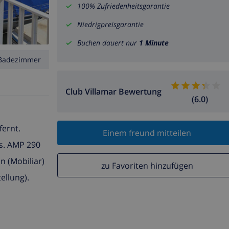
100% Zufriedenheitsgarantie
Niedrigpreisgarantie
Buchen dauert nur
1 Minute
Badezimmer
Club Villamar Bewertung
(6.0)
ernt.
Einem freund mitteilen
s. AMP 290
n (Mobiliar)
zu Favoriten hinzufügen
ellung).