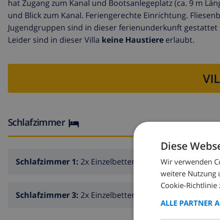
hat Zugang zum Kanal und Bootsanlegeplatz (ca. 9 m Länge
und Blick zum Kanal. Feriengerechte Einrichtung. Fliesenb
Jugendgruppen sind in dieser ferienunderkunft gestattet
Leider sind in dieser Villa
keine Haustiere
erlaubt.
VI
Schlafzimmer
Diese Webse
Schlafzimmer 1:
2x Einzelbetten
Wir verwenden Co
weitere Nutzung 
Cookie-Richtlinie 
Schlafzimmer 3:
2x Einzelbetten
ALLE PARTNER 