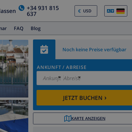
+34 931 815
lassen
€
637
amar
FAQ
Blog
Noch keine Preise verfügbar
ANKUNFT
/
ABREISE
Ankunft
Abreise
›
JETZT BUCHEN
KARTE ANZEIGEN