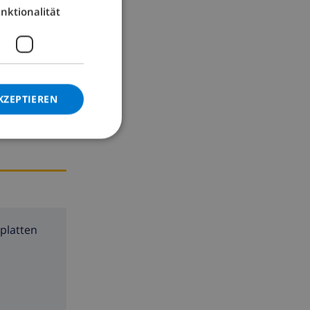
nktionalität
GERMAN
CATALAN
ITALIAN
DANISH
te
KZEPTIEREN
NORWEGIAN
platten