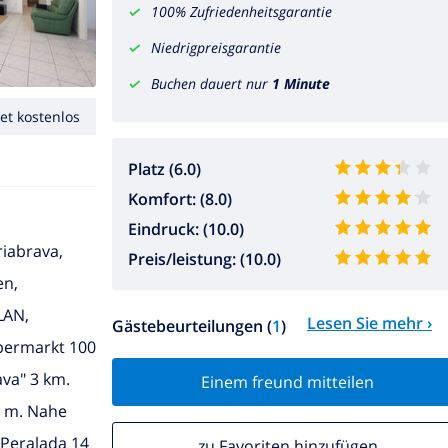
100% Zufriedenheitsgarantie
Niedrigpreisgarantie
Buchen dauert nur
1 Minute
et kostenlos
Platz (6.0)
Komfort: (8.0)
Eindruck: (10.0)
riabrava,
Preis/leistung: (10.0)
en,
LAN,
Lesen Sie mehr ›
Gästebeurteilungen (
1
)
upermarkt 100
va" 3 km.
Einem freund mitteilen
0 m. Nahe
 Peralada 14
zu Favoriten hinzufügen