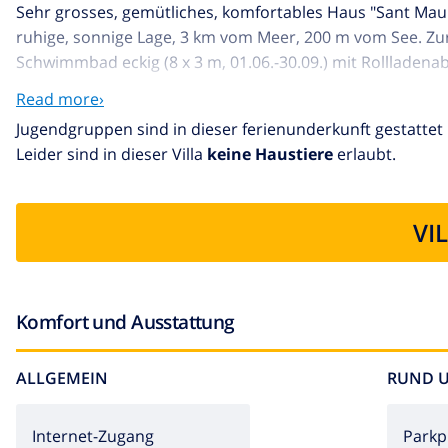
Sehr grosses, gemütliches, komfortables Haus "Sant Maur
ruhige, sonnige Lage, 3 km vom Meer, 200 m vom See. Zu
Schwimmbad eckig (8 x 3 m, 01.06.-30.09.) mit Rollladena
Waschmaschine. Parkplatz (für 3 Autos) beim Haus auf d
Read more›
m, Einkaufszentrum 700 m, Restaurant 200 m, Bar, Intern
Jugendgruppen sind in dieser ferienunderkunft gestattet
Sporthafen 3 km, Golfplatz (15 Loch) 12 km, Segelschule 3
Leider sind in dieser Villa
keine Haustiere
erlaubt.
gelegene Sehenswürdigkeiten: Aeródromo y túnel del vien
km, Museo Dalí Figueres 15 km, Ruïnes de Sant Martí de
VI
Komfort und Ausstattung
ALLGEMEIN
RUND 
Internet-Zugang
Parkp