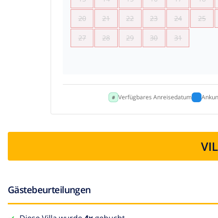
20
21
22
23
24
25
27
28
29
30
31
Verfügbares Anreisedatum
Ankun
VI
Gästebeurteilungen