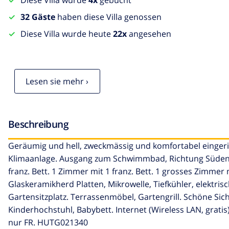
Diese Villa wurde
4x
gebucht
32 Gäste
haben diese Villa genossen
Diese Villa wurde heute
22x
angesehen
Lesen sie mehr ›
Beschreibung
Geräumig und hell, zweckmässig und komfortabel eingeric
Klimaanlage. Ausgang zum Schwimmbad, Richtung Süden u
franz. Bett. 1 Zimmer mit 1 franz. Bett. 1 grosses Zimmer 
Glaskeramikherd Platten, Mikrowelle, Tiefkühler, elektri
Gartensitzplatz. Terrassenmöbel, Gartengrill. Schöne S
Kinderhochstuhl, Babybett. Internet (Wireless LAN, gratis
nur FR. HUTG021340