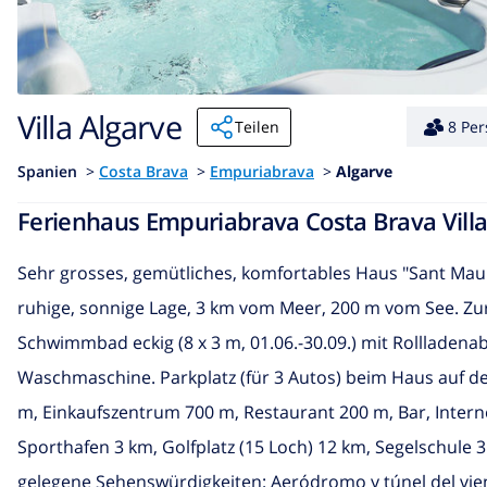
Villa Algarve
Teilen
8 Pe
Spanien
>
Costa Brava
>
Empuriabrava
>
Algarve
Ferienhaus Empuriabrava Costa Brava Villa
Sehr grosses, gemütliches, komfortables Haus "Sant Maur
ruhige, sonnige Lage, 3 km vom Meer, 200 m vom See. Zu
Schwimmbad eckig (8 x 3 m, 01.06.-30.09.) mit Rollladena
Waschmaschine. Parkplatz (für 3 Autos) beim Haus auf d
m, Einkaufszentrum 700 m, Restaurant 200 m, Bar, Intern
Sporthafen 3 km, Golfplatz (15 Loch) 12 km, Segelschule 3
gelegene Sehenswürdigkeiten: Aeródromo y túnel del vien