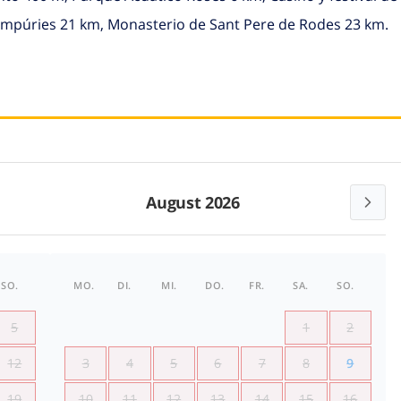
 Empúries 21 km, Monasterio de Sant Pere de Rodes 23 km.
August 2026
SO.
MO.
DI.
MI.
DO.
FR.
SA.
SO.
5
1
2
12
3
4
5
6
7
8
9
19
10
11
12
13
14
15
16