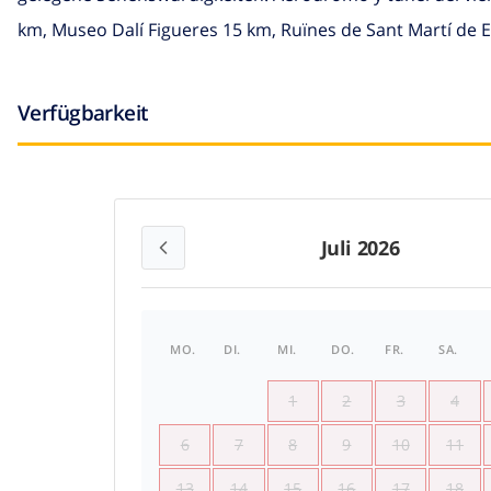
km, Museo Dalí Figueres 15 km, Ruïnes de Sant Martí de
Verfügbarkeit
Juli 2026
MO.
DI.
MI.
DO.
FR.
SA.
1
2
3
4
6
7
8
9
10
11
13
14
15
16
17
18