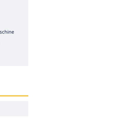
schine
e