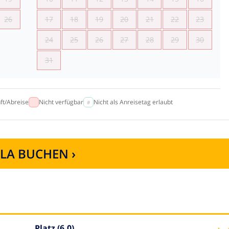
26
17
18
19
20
21
22
23
24
25
26
27
28
29
30
31
ft/Abreise
Nicht verfügbar
Nicht als Anreisetag erlaubt
LLA BUCHEN ›
Platz
(6.0)