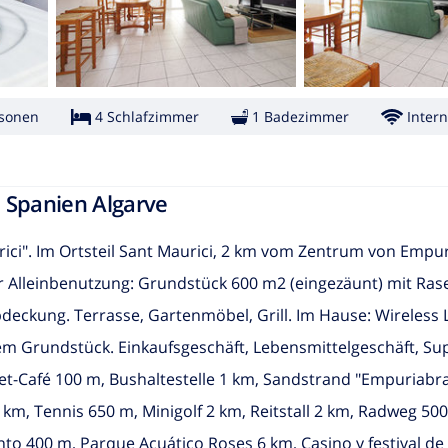
rsonen
4 Schlafzimmer
1 Badezimmer
Intern
 Spanien Algarve
ici". Im Ortsteil Sant Maurici, 2 km vom Zentrum von Empu
r Alleinbenutzung: Grundstück 600 m2 (eingezäunt) mit Ras
bdeckung. Terrasse, Gartenmöbel, Grill. Im Hause: Wireless 
em Grundstück. Einkaufsgeschäft, Lebensmittelgeschäft, S
et-Café 100 m, Bushaltestelle 1 km, Sandstrand "Empuriabra
 km, Tennis 650 m, Minigolf 2 km, Reitstall 2 km, Radweg 50
to 400 m, Parque Acuático Roses 6 km, Casino y festival de