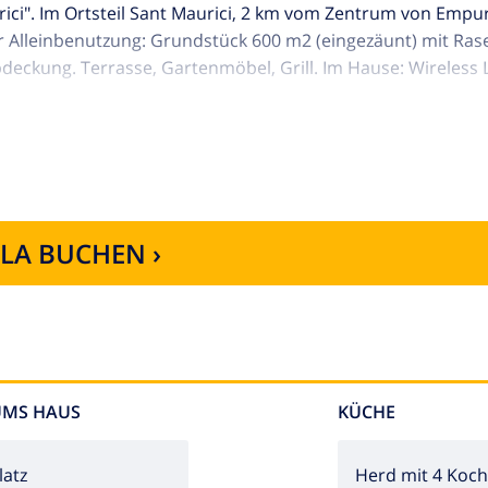
ici". Im Ortsteil Sant Maurici, 2 km vom Zentrum von Empu
r Alleinbenutzung: Grundstück 600 m2 (eingezäunt) mit Ras
bdeckung. Terrasse, Gartenmöbel, Grill. Im Hause: Wireless 
em Grundstück. Einkaufsgeschäft, Lebensmittelgeschäft, S
et-Café 100 m, Bushaltestelle 1 km, Sandstrand "Empuriabra
 km, Tennis 650 m, Minigolf 2 km, Reitstall 2 km, Radweg 50
to 400 m, Parque Acuático Roses 6 km, Casino y festival de
 Empúries 21 km, Monasterio de Sant Pere de Rodes 23 km.
LLA BUCHEN ›
UMS HAUS
KÜCHE
latz
Herd mit 4 Koch