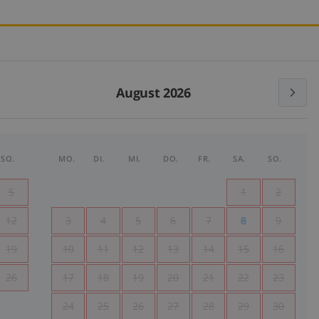
August 2026
SO.
MO.
DI.
MI.
DO.
FR.
SA.
SO.
5
1
2
12
3
4
5
6
7
8
9
19
10
11
12
13
14
15
16
26
17
18
19
20
21
22
23
24
25
26
27
28
29
30