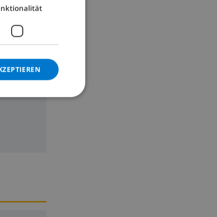
nktionalität
GERMAN
CATALAN
ITALIAN
DANISH
KZEPTIEREN
NORWEGIAN