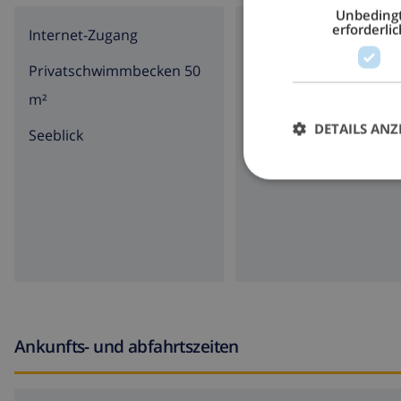
Unbeding
erforderlic
Internet-Zugang
Parkplatz
Privatschwimmbecken 50
Terrasse
m²
Grill
DETAILS ANZ
Seeblick
Ankunfts- und abfahrtszeiten