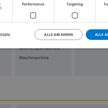
t
Performance
Targeting
Fu
h
Herd mit 4 Kochplatten
DVD-Spieler
Backofen
Mikrowelle
EIGEN
ALLE ABLEHNEN
ALLE A
Kühlschrank
Geschirrspülmaschine
Waschmaschine