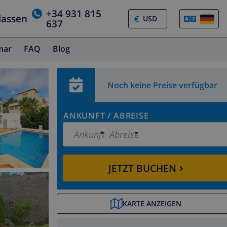
+34 931 815
lassen
€
637
amar
FAQ
Blog
Noch keine Preise verfügbar
ANKUNFT
/
ABREISE
Ankunft
Abreise
›
JETZT BUCHEN
KARTE ANZEIGEN