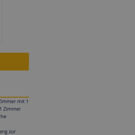
 Zimmer mit 1
 1 Zimmer
che
ang zur